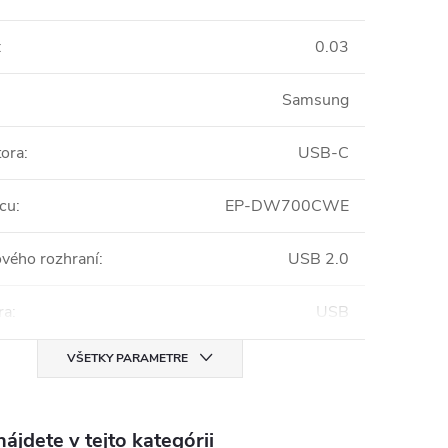
:
0.03
Samsung
ora
:
USB-C
cu
:
EP-DW700CWE
ového rozhraní
:
USB 2.0
ra
:
USB
VŠETKY PARAMETRE
ájdete v tejto kategórii