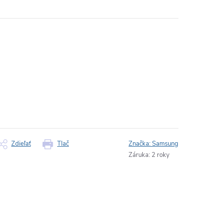
Zdieľať
Tlač
Značka:
Samsung
Záruka
:
2 roky