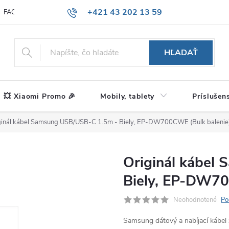
+421 43 202 13 59
FAQ
Blog
HĽADAŤ
💥 Xiaomi Promo 🎉
Mobily, tablety
Príslušen
ginál kábel Samsung USB/USB-C 1.5m - Biely, EP-DW700CWE (Bulk balenie
Originál kábel
Biely, EP-DW70
Neohodnotené
Po
Samsung dátový a nabíjací kábel