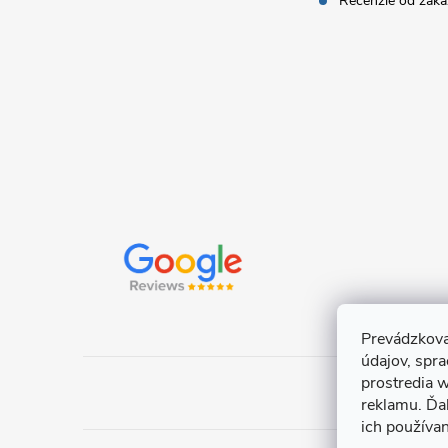
i
Recenzie od záka
e
Prevádzkova
údajov, spr
prostredia w
reklamu. Ďa
ich používa