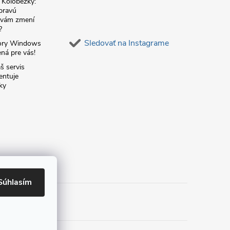
é Kolobežky:
 pravú
á vám zmení
?
Sledovať na Instagrame
ory Windows
ná pre vás!
š servis
entuje
ky
Súhlasím