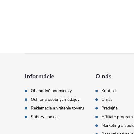
Z
á
Informácie
O nás
p
Obchodné podmienky
Kontakt
Ochrana osobných údajov
O nás
ä
Reklamácia a vrátenie tovaru
Predajňa
t
Súbory cookies
Affiliate program
Marketing a spol