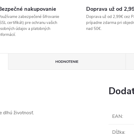
Bezpečné nakupovanie
Doprava už od 2,9
oužívame zabezpečené šifrovanie
Doprava už od 2,99€ cez P
SSL certifikát) pre ochranu vašich
prípadne zdarma pri objed
sobných údajov a platobných
nad 50€.
nformácií.
HODNOTENIE
Dodat
 dlhú životnosť.
EAN
:
Dĺžka
: