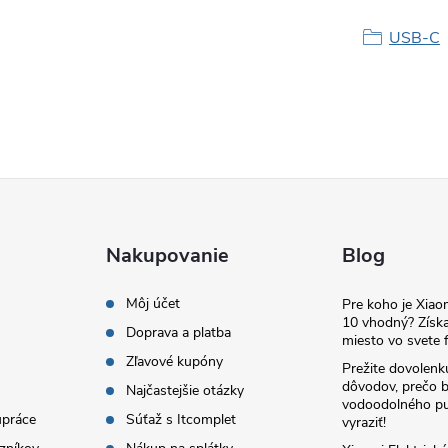
USB-C
Nakupovanie
Blog
Môj účet
Pre koho je Xia
10 vhodný? Získa
Doprava a platba
miesto vo svete f
Zľavové kupóny
Prežite dovolenk
dôvodov, prečo 
Najčastejšie otázky
vodoodolného pu
upráce
Súťaž s Itcomplet
vyraziť!