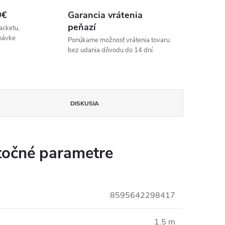
9€
Garancia vrátenia
peňazí
acketu,
návke
Ponúkame možnosť vrátenia tovaru
bez udania dôvodu do 14 dní.
DISKUSIA
očné parametre
8595642298417
1.5 m