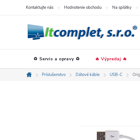
Prejsť
Kontaktujte nás
Hodnotenie obchodu
Na splátky
na
obsah
♻️ Servis a opravy ♻️
🔥 Výpredaj 🔥
Príslušenstvo
Dátové káble
USB-C
Ori
Domov