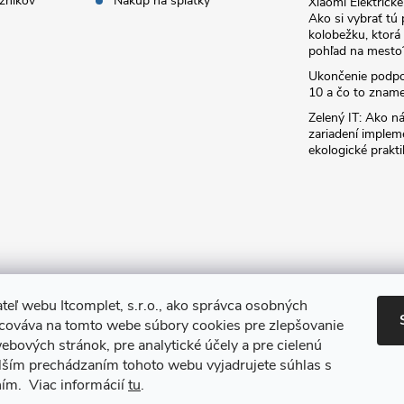
zníkov
Nákup na splátky
Xiaomi Elektrick
Ako si vybrať tú
kolobežku, ktor
pohľad na mesto
Ukončenie podp
10 a čo to zname
Zelený IT: Ako ná
zariadení implem
ekologické prakti
teľ webu Itcomplet, s.r.o., ako správca osobných
acováva na tomto webe súbory cookies pre zlepšovanie
ebových stránok, pre analytické účely a pre cielenú
lším prechádzaním tohoto webu vyjadrujete súhlas s
ním. Viac informácií
tu
.