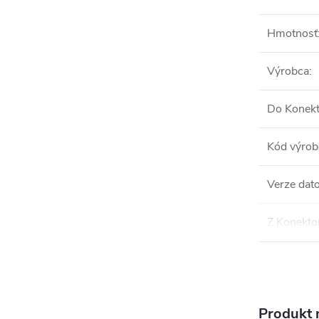
Hmotnosť
Výrobca
:
Do Konekt
Kód výrob
Verze dat
Z Konekto
Produkt n