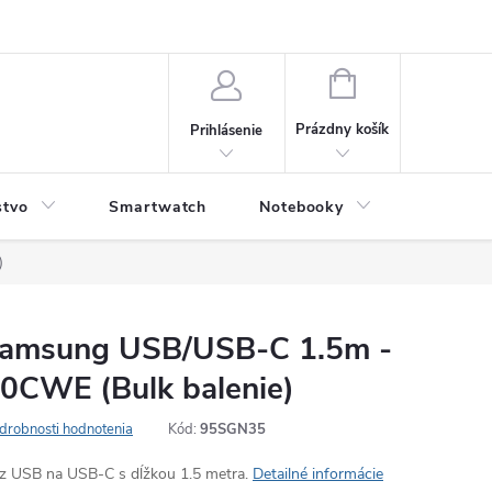
NÁKUPNÝ
KOŠÍK
Prázdny košík
Prihlásenie
stvo
Smartwatch
Notebooky
Počítač
)
 Samsung USB/USB-C 1.5m -
0CWE (Bulk balenie)
drobnosti hodnotenia
Kód:
95SGN35
 z USB na USB-C s dĺžkou 1.5 metra.
Detailné informácie