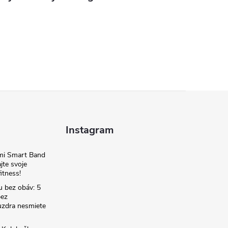
Instagram
omi Smart Band
jte svoje
itness!
u bez obáv: 5
bez
zdra nesmiete