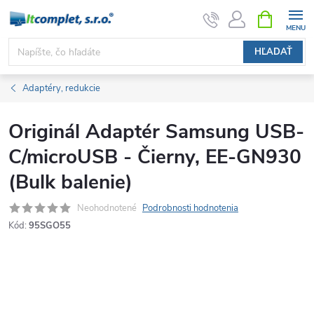
Prejsť
NÁKUPN
KOŠÍK
na
obsah
HĽADAŤ
Adaptéry, redukcie
Originál Adaptér Samsung USB-
C/microUSB - Čierny, EE-GN930
(Bulk balenie)
Neohodnotené
Podrobnosti hodnotenia
Kód:
95SGO55