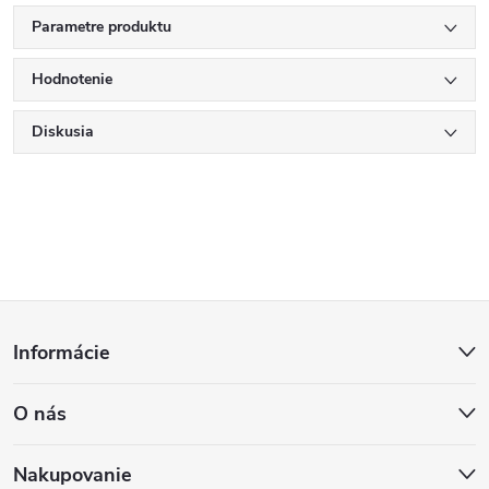
Parametre produktu
Hodnotenie
Diskusia
Z
Informácie
á
O nás
p
Nakupovanie