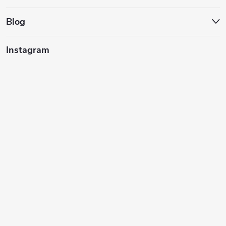
ä
t
Blog
i
Instagram
e