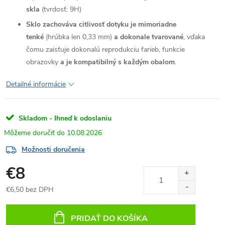
skla
(tvrdosť: 9H)
Sklo zachováva citlivosť dotyku je mimoriadne
tenké
(hrúbka len 0,33 mm)
a dokonale tvarované
, vďaka
čomu zaisťuje dokonalú reprodukciu farieb, funkcie
obrazovky
a je kompatibilný s každým obalom
.
Detailné informácie
Skladom - Ihneď k odoslaniu
10.08.2026
Možnosti doručenia
€8
€6,50 bez DPH
Jednotková
cena:
PRIDAŤ DO KOŠÍKA