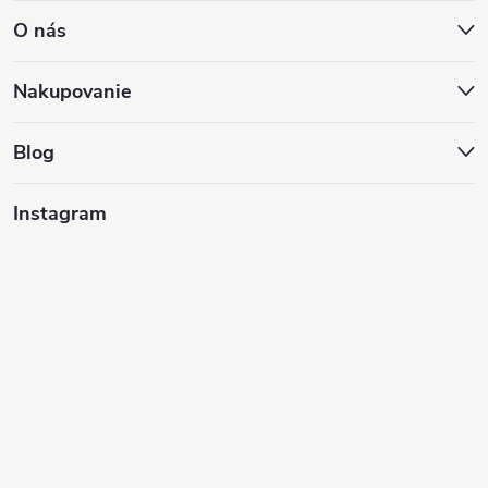
O nás
p
ä
Nakupovanie
t
Blog
i
Instagram
e