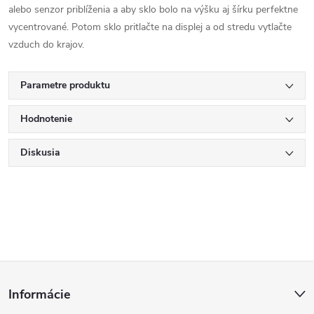
alebo senzor priblíženia a aby sklo bolo na výšku aj šírku perfektne
vycentrované. Potom sklo pritlačte na displej a od stredu vytlačte
vzduch do krajov.
Parametre produktu
Hodnotenie
Diskusia
Z
Informácie
á