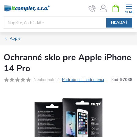
Prejsť
NÁKUPN
KOŠÍK
na
obsah
HĽADAŤ
Apple
Ochranné sklo pre Apple iPhone
14 Pro
Neohodnotené
Podrobnosti hodnotenia
Kód:
97038