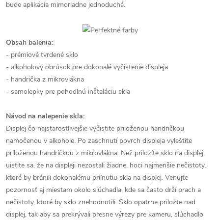
bude aplikácia mimoriadne jednoduchá.
Obsah balenia:
- prémiové tvrdené sklo
- alkoholový obrúsok pre dokonalé vyčistenie displeja
- handrička z mikrovlákna
- samolepky pre pohodlnú inštaláciu skla
Návod na nalepenie skla:
Displej čo najstarostlivejšie vyčistite priloženou handričkou
namočenou v alkohole. Po zaschnutí povrch displeja vyleštite
priloženou handričkou z mikrovlákna. Než priložíte sklo na displej,
uistite sa, že na displeji nezostali žiadne, hoci najmenšie nečistoty,
ktoré by bránili dokonalému priľnutiu skla na displej. Venujte
pozornosť aj miestam okolo slúchadla, kde sa často drží prach a
nečistoty, ktoré by sklo znehodnotili. Sklo opatrne priložte nad
displej, tak aby sa prekrývali presne výrezy pre kameru, slúchadlo