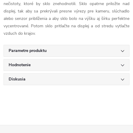
nečistoty, ktoré by sklo znehodnotili. Sklo opatrne priložte nad
displej, tak aby sa prekrývali presne výrezy pre kameru, slúchadlo
alebo senzor priblíženia a aby sklo bolo na výšku aj šírku perfektne
vycentrované. Potom sklo pritlačte na displej a od stredu vytlačte
vzduch do krajov.
Parametre produktu
Hodnotenie
Diskusia
Z