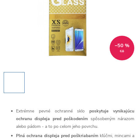
–50 %
€8
Extrémne pevné ochranné sklo
poskytuje vynikajúcu
ochranu displeja pred poškodením
spôsobeným nárazom
alebo pádom - a to po celom jeho povrchu.
Plná ochrana displeja pred poškriabaním
kľúčmi, mincami a