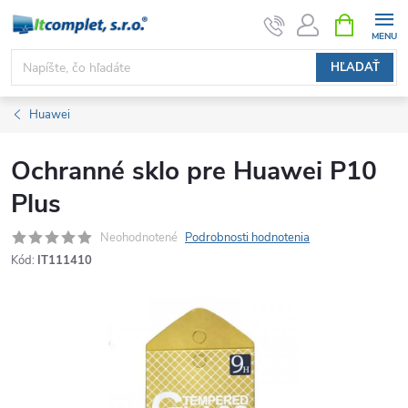
Prejsť
NÁKUPN
KOŠÍK
na
obsah
HĽADAŤ
Huawei
Ochranné sklo pre Huawei P10
Plus
Neohodnotené
Podrobnosti hodnotenia
Kód:
IT111410