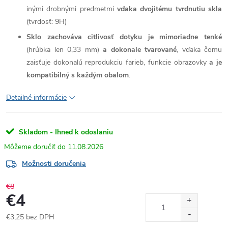
inými drobnými predmetmi
vďaka dvojitému tvrdnutiu skla
(tvrdosť: 9H)
Sklo zachováva citlivosť dotyku je mimoriadne tenké
(hrúbka len 0,33 mm)
a dokonale tvarované
, vďaka čomu
zaisťuje dokonalú reprodukciu farieb, funkcie obrazovky
a je
kompatibilný s každým obalom
.
Detailné informácie
Skladom - Ihneď k odoslaniu
11.08.2026
Možnosti doručenia
€8
€4
€3,25 bez DPH
Jednotková