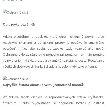
aj začiatočník.
Obrazovka bez šmúh
Vďaka oleofóbnemu povlaku, ktorý chráni sklenený povrch pred
mastnými škvrnami a odtlačkami prstov, je používanie smartfónu
potešením. Nechajte svoju obrazovku vždy vyzerať ako novú.
Ochranné sklo zaisťuje plné pohodlie pri používaní tým, že ponúka
voľný a príjemný sklz prstov a okamžitú reakciu na gestá. Používanie
všetkých dotykových funkcií displeja nebolo nikdy také príjemné.
Najvyššia čistota obrazu a veľmi jednoduchá montáž
Až 99,9% farieb displeja je reprodukovaných vďaka kryštalickej
štruktúre Clarity. Vychutnajte si originálnu kvalitu a ostrosť