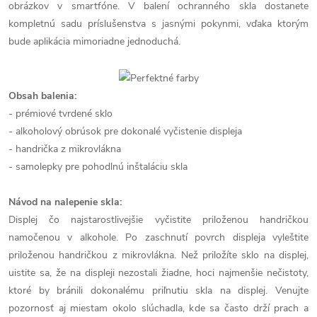
obrázkov v smartfóne. V balení ochranného skla dostanete
kompletnú sadu príslušenstva s jasnými pokynmi, vďaka ktorým
bude aplikácia mimoriadne jednoduchá.
Obsah balenia:
- prémiové tvrdené sklo
- alkoholový obrúsok pre dokonalé vyčistenie displeja
- handrička z mikrovlákna
- samolepky pre pohodlnú inštaláciu skla
Návod na nalepenie skla:
Displej čo najstarostlivejšie vyčistite priloženou handričkou
namočenou v alkohole. Po zaschnutí povrch displeja vyleštite
priloženou handričkou z mikrovlákna. Než priložíte sklo na displej,
uistite sa, že na displeji nezostali žiadne, hoci najmenšie nečistoty,
ktoré by bránili dokonalému priľnutiu skla na displej. Venujte
pozornosť aj miestam okolo slúchadla, kde sa často drží prach a