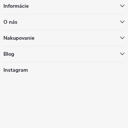
Informácie
á
O nás
p
ä
Nakupovanie
t
Blog
i
Instagram
e