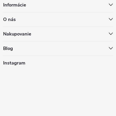
Informácie
á
O nás
p
ä
Nakupovanie
t
Blog
i
Instagram
e