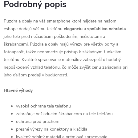
Podrobný popis
Púzdra a obaly na váš smartphone ktoré nájdete na našom
eshope dodajú vášmu telefónu
eleganciu
a
spoľahlivo
ochránia
jeho telo pred nežiadúcim poškodením, nečistotami a
škrabancami. Púzdra a obaly majú výrezy pre všetky porty a
fotoaparát, takže neobmedzuje prístup k základným funkciám
telefónu. Kvalitné spracovanie materiálov zabezpečí dlhodobý
nepoškodený vzhľad telefónu, čo môže zvýšiť cenu zariadenia pri
jeho ďalšom predaji v budúcnosti.
Hlavné výhody
vysoká ochrana tela telefónu
zabraňuje nežiaducim škrabancom na tele telefónu
ochrana pred prachom
presné výrezy na konektory a klačidla
kvalitný odolný materiál a prémiové spracovanie