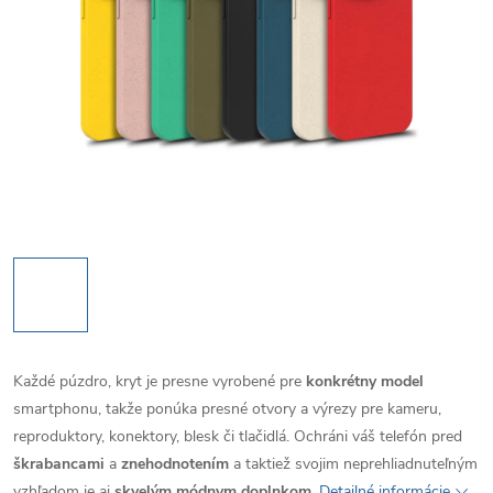
Každé púzdro, kryt je presne vyrobené pre
konkrétny model
smartphonu, takže ponúka presné otvory a výrezy pre kameru,
reproduktory, konektory, blesk či tlačidlá. Ochráni váš telefón pred
škrabancami
a
znehodnotením
a taktiež svojim neprehliadnuteľným
vzhľadom je aj
skvelým módnym doplnkom
.
Detailné informácie