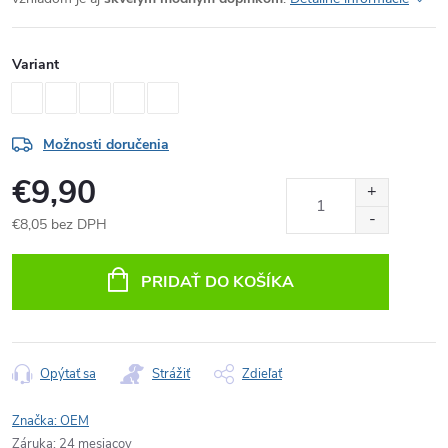
Variant
Možnosti doručenia
€9,90
€8,05 bez DPH
Jednotková
cena:
PRIDAŤ DO KOŠÍKA
Opýtať sa
Strážiť
Zdieľať
Značka:
OEM
Záruka
:
24 mesiacov