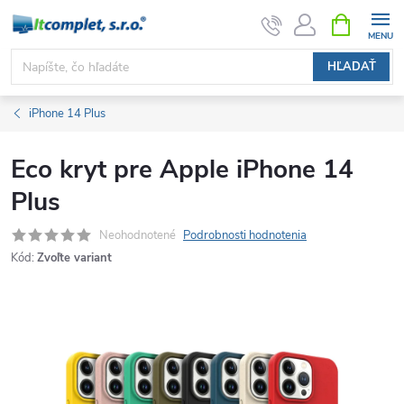
Prejsť
NÁKUPN
KOŠÍK
na
obsah
HĽADAŤ
iPhone 14 Plus
Eco kryt pre Apple iPhone 14
Plus
Neohodnotené
Podrobnosti hodnotenia
Kód:
Zvoľte variant