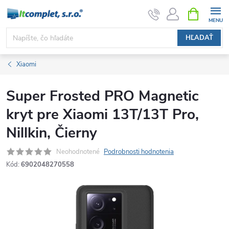
Prejsť
NÁKUPN
KOŠÍK
na
obsah
HĽADAŤ
Xiaomi
Super Frosted PRO Magnetic
kryt pre Xiaomi 13T/13T Pro,
Nillkin, Čierny
Neohodnotené
Podrobnosti hodnotenia
Kód:
6902048270558