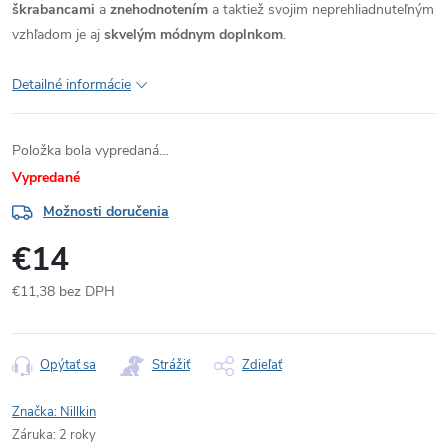
škrabancami
a
znehodnotením
a taktiež svojim neprehliadnuteľným
vzhľadom je aj
skvelým módnym doplnkom
.
Detailné informácie
Položka bola vypredaná…
Vypredané
Možnosti doručenia
€14
€11,38 bez DPH
Jednotková
cena:
Opýtať sa
Strážiť
Zdieľať
Značka:
Nillkin
Záruka
:
2 roky