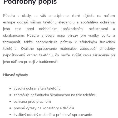
Podrobný popis
Púzdra a obaly na váš smartphone ktoré nájdete na našom
eshope dodajú vášmu telefónu
eleganciu
a
spoľahlivo
ochránia
jeho telo pred nežiadúcim poškodením, nečistotami a
škrabancami. Púzdra a obaly majú výrezy pre všetky porty a
fotoaparát, takže neobmedzuje prístup k základným funkciám
telefónu. Kvalitné spracovanie materiálov zabezpečí dlhodobý
nepoškodený vzhľad telefónu, čo môže zvýšiť cenu zariadenia pri
jeho ďalšom predaji v budúcnosti.
Hlavné výhody
vysoká ochrana tela telefónu
zabraňuje nežiaducim škrabancom na tele telefónu
ochrana pred prachom
presné výrezy na konektory a tlačidla
kvalitný odolný materiál a prémiové spracovanie