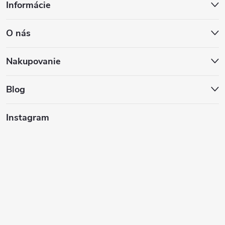
Informácie
á
O nás
p
ä
Nakupovanie
t
Blog
i
Instagram
e