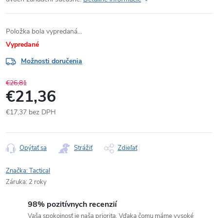
Položka bola vypredaná…
Vypredané
Možnosti doručenia
€26,81
€21,36
€17,37 bez DPH
Jednotková
cena:
Opýtať sa
Strážiť
Zdieľať
Značka:
Tactical
Záruka
:
2 roky
98% pozitívnych recenzií
Vaša spokojnosť je naša priorita. Vďaka čomu máme vysoké