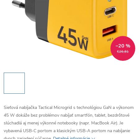
–20 %
€26,81
Sieťová nabíjačka Tactical Microgrid s technológiou GaN a výkonom
45 W dokáže bez problémov nabíjať smartfón, tablet, bezdrôtové
slúchadlá aj menej výkonné notebooky (napr. MacBook Air). Je
vybavená USB-C portom a klasickým USB-A portom na nabíjanie
dvoch zariadení súčasne.
Detailné informácie