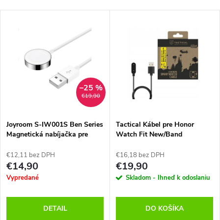
–25 %
€19,90
Joyroom S-IW001S Ben Series
Tactical Kábel pre Honor
Magnetická nabíjačka pre
Watch Fit New/Band
Apple Watch
6/7/8/9/10, Čierny
€12,11 bez DPH
€16,18 bez DPH
€14,90
€19,90
Vypredané
Skladom - Ihneď k odoslaniu
DETAIL
DO KOŠÍKA