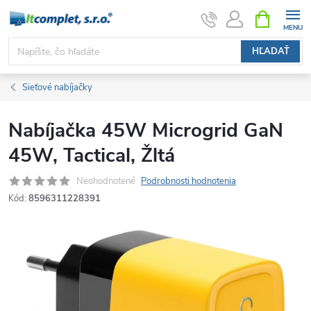
Prejsť
NÁKUPN
KOŠÍK
na
obsah
HĽADAŤ
Sieťové nabíjačky
Nabíjačka 45W Microgrid GaN
45W, Tactical, Žltá
Neohodnotené
Podrobnosti hodnotenia
Kód:
8596311228391