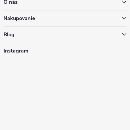
O nás
p
ä
Nakupovanie
t
Blog
i
Instagram
e