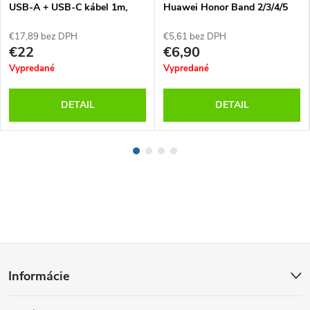
USB-A + USB-C kábel 1m,
Huawei Honor Band 2/3/4/5
Biela
€17,89 bez DPH
€5,61 bez DPH
€22
€6,90
Vypredané
Vypredané
DETAIL
DETAIL
Z
Informácie
á