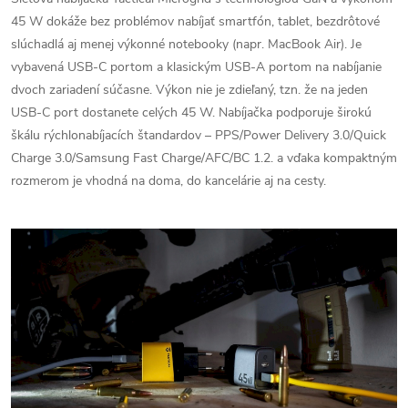
45 W dokáže bez problémov nabíjať smartfón, tablet, bezdrôtové
slúchadlá aj menej výkonné notebooky (napr. MacBook Air). Je
vybavená USB-C portom a klasickým USB-A portom na nabíjanie
dvoch zariadení súčasne. Výkon nie je zdieľaný, tzn. že na jeden
USB-C port dostanete celých 45 W. Nabíjačka podporuje širokú
škálu rýchlonabíjacích štandardov – PPS/Power Delivery 3.0/Quick
Charge 3.0/Samsung Fast Charge/AFC/BC 1.2. a vďaka kompaktným
rozmerom je vhodná na doma, do kancelárie aj na cesty.