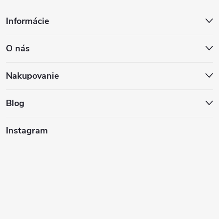
Z
Informácie
á
O nás
p
ä
Nakupovanie
t
Blog
i
Instagram
e