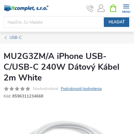
Prejsť
NÁKUPN
KOŠÍK
na
obsah
HĽADAŤ
USB-C
MU2G3ZM/A iPhone USB-
C/USB-C 240W Dátový Kábel
2m White
Neohodnotené
Podrobnosti hodnotenia
Kód:
8596311234668