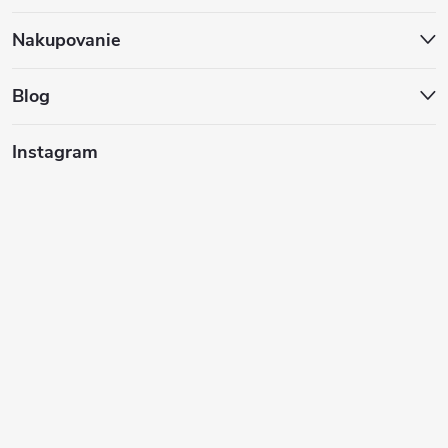
p
ä
Nakupovanie
t
Blog
i
Instagram
e