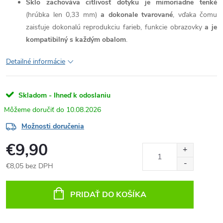
Sklo zachováva citlivosť dotyku je mimoriadne tenké
(hrúbka len 0,33 mm)
a dokonale tvarované
, vďaka čomu
zaisťuje dokonalú reprodukciu farieb, funkcie obrazovky
a je
kompatibilný s každým obalom
.
Detailné informácie
Skladom - Ihneď k odoslaniu
10.08.2026
Možnosti doručenia
€9,90
€8,05 bez DPH
Jednotková
cena:
PRIDAŤ DO KOŠÍKA