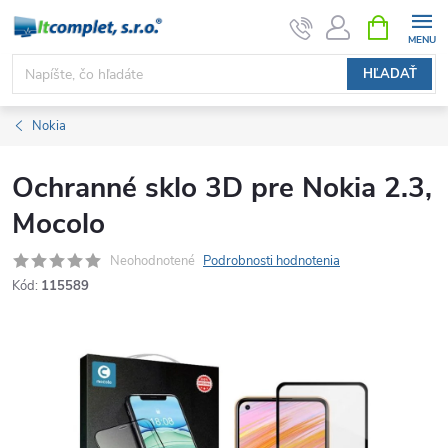
Prejsť
NÁKUPN
KOŠÍK
na
obsah
HĽADAŤ
Nokia
Ochranné sklo 3D pre Nokia 2.3,
Mocolo
Neohodnotené
Podrobnosti hodnotenia
Kód:
115589