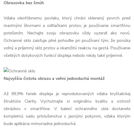
Obrazovka bez šmúh
Vďaka oleofóbnemu povlaku, ktorý chráni sklenený povrch pred
mastnými škvrnami a odtlačkami prstov, je používanie smartfónu
potešením. Nechajte svoju obrazovku vždy vyzerať ako novú.
Ochranné sklo zaisťuje plné pohodlie pri používaní tým, že ponúka
voľný a príjemný sklz prstov a okamžitú reakciu na gestá. Používanie
všetkých dotykových funkcií displeja nebolo nikdy také príjemné.
Najvyššia čistota obrazu a veľmi jednoduchá montáž
Až 99,9% farieb displeja je reprodukovaných vďaka kryštalickej
štruktúre Clarity. Vychutnajte si originálnu kvalitu a ostrosť
obrázkov v smartfóne. V balení ochranného skla dostanete
kompletnú sadu príslušenstva s jasnými pokynmi, vďaka ktorým
bude aplikácia mimoriadne jednoduchá.