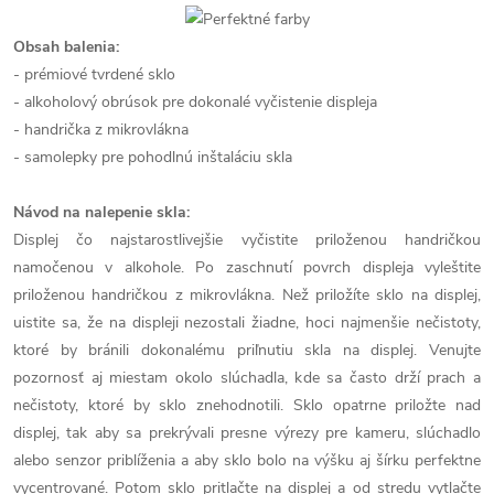
Obsah balenia:
- prémiové tvrdené sklo
- alkoholový obrúsok pre dokonalé vyčistenie displeja
- handrička z mikrovlákna
- samolepky pre pohodlnú inštaláciu skla
Návod na nalepenie skla:
Displej čo najstarostlivejšie vyčistite priloženou handričkou
namočenou v alkohole. Po zaschnutí povrch displeja vyleštite
priloženou handričkou z mikrovlákna. Než priložíte sklo na displej,
uistite sa, že na displeji nezostali žiadne, hoci najmenšie nečistoty,
ktoré by bránili dokonalému priľnutiu skla na displej. Venujte
pozornosť aj miestam okolo slúchadla, kde sa často drží prach a
nečistoty, ktoré by sklo znehodnotili. Sklo opatrne priložte nad
displej, tak aby sa prekrývali presne výrezy pre kameru, slúchadlo
alebo senzor priblíženia a aby sklo bolo na výšku aj šírku perfektne
vycentrované. Potom sklo pritlačte na displej a od stredu vytlačte