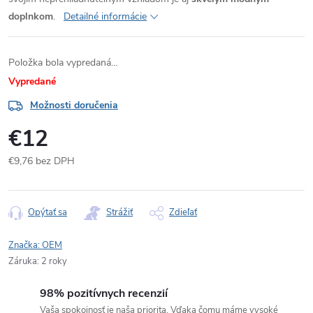
doplnkom
.
Detailné informácie
Položka bola vypredaná…
Vypredané
Možnosti doručenia
€12
€9,76 bez DPH
Jednotková
cena:
Opýtať sa
Strážiť
Zdieľať
Značka:
OEM
Záruka
:
2 roky
98% pozitívnych recenzií
Vaša spokojnosť je naša priorita. Vďaka čomu máme vysoké