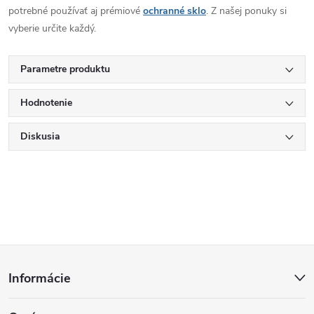
potrebné používať aj prémiové
ochranné sklo
. Z našej ponuky si
vyberie určite každý.
Parametre produktu
Hodnotenie
Diskusia
Z
Informácie
á