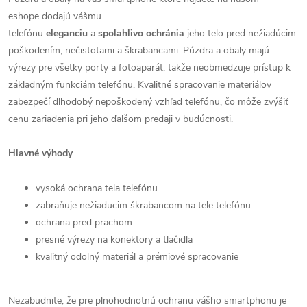
eshope dodajú vášmu
telefónu
eleganciu
a
spoľahlivo
ochránia
jeho telo pred nežiadúcim
poškodením, nečistotami a škrabancami. Púzdra a obaly majú
výrezy pre všetky porty a fotoaparát, takže neobmedzuje prístup k
základným funkciám telefónu. Kvalitné spracovanie materiálov
zabezpečí dlhodobý nepoškodený vzhľad telefónu, čo môže zvýšiť
cenu zariadenia pri jeho ďalšom predaji v budúcnosti.
Hlavné výhody
vysoká ochrana tela telefónu
zabraňuje nežiaducim škrabancom na tele telefónu
ochrana pred prachom
presné výrezy na konektory a tlačidla
kvalitný odolný materiál a prémiové spracovanie
Nezabudnite, že pre plnohodnotnú ochranu vášho smartphonu je