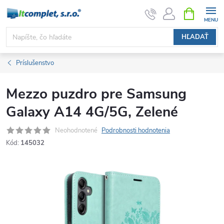
Prejsť
NÁKUPN
KOŠÍK
na
obsah
HĽADAŤ
Príslušenstvo
Mezzo puzdro pre Samsung
Galaxy A14 4G/5G, Zelené
Neohodnotené
Podrobnosti hodnotenia
Kód:
145032