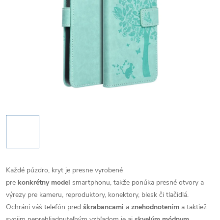
Každé púzdro, kryt je presne vyrobené
pre
konkrétny model
smartphonu, takže ponúka presné otvory a
výrezy pre kameru, reproduktory, konektory, blesk či tlačidlá.
Ochráni váš telefón pred
škrabancami
a
znehodnotením
a taktiež
svojim neprehliadnuteľným vzhľadom je aj
skvelým módnym