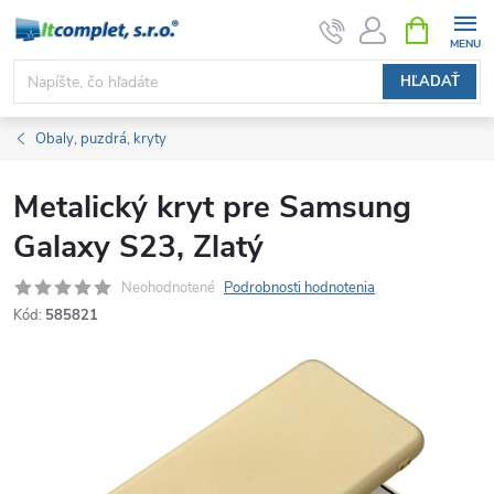
Prejsť
NÁKUPN
KOŠÍK
na
obsah
HĽADAŤ
Obaly, puzdrá, kryty
Metalický kryt pre Samsung
Galaxy S23, Zlatý
Neohodnotené
Podrobnosti hodnotenia
Kód:
585821