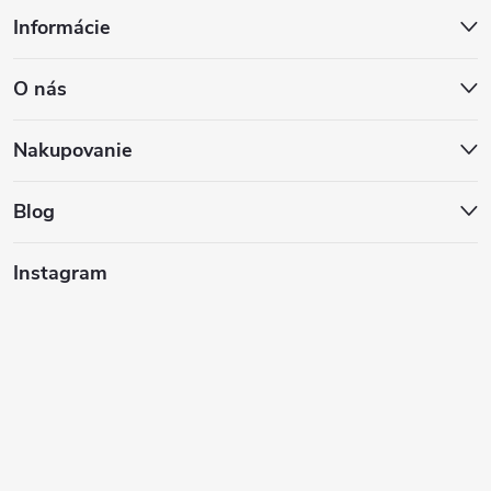
Z
Informácie
á
O nás
p
ä
Nakupovanie
t
Blog
i
Instagram
e