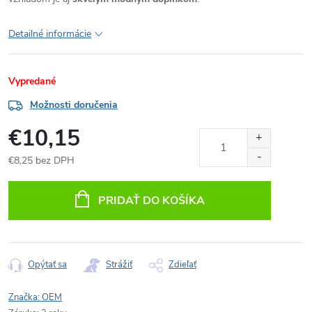
Detailné informácie
Vypredané
Možnosti doručenia
€10,15
€8,25 bez DPH
Jednotková
cena:
PRIDAŤ DO KOŠÍKA
Opýtať sa
Strážiť
Zdieľať
Značka:
OEM