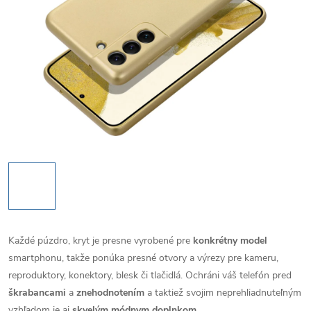
Každé púzdro, kryt je presne vyrobené pre
konkrétny model
smartphonu, takže ponúka presné otvory a výrezy pre kameru,
reproduktory, konektory, blesk či tlačidlá. Ochráni váš telefón pred
škrabancami
a
znehodnotením
a taktiež svojim neprehliadnuteľným
vzhľadom je aj
skvelým módnym doplnkom
.