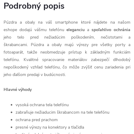
Podrobný popis
Púzdra a obaly na váš smartphone ktoré nájdete na našom
eshope dodajú vášmu telefónu
eleganciu
a
spoľahlivo
ochránia
jeho telo pred nežiadúcim poškodením, nečistotami a
škrabancami. Púzdra a obaly majú výrezy pre všetky porty a
fotoaparát, takže neobmedzuje prístup k základným funkciám
telefónu. Kvalitné spracovanie materiálov zabezpečí dlhodobý
nepoškodený vzhľad telefónu, čo môže zvýšiť cenu zariadenia pri
jeho ďalšom predaji v budúcnosti.
Hlavné výhody
vysoká ochrana tela telefónu
zabraňuje nežiaducim škrabancom na tele telefónu
ochrana pred prachom
presné výrezy na konektory a tlačidla