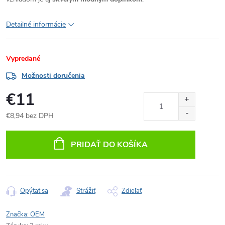
Detailné informácie
Vypredané
Možnosti doručenia
€11
€8,94 bez DPH
Jednotková
cena:
PRIDAŤ DO KOŠÍKA
Opýtať sa
Strážiť
Zdieľať
Značka:
OEM