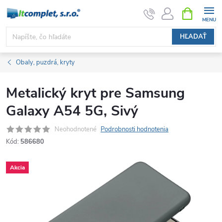
Prejsť
NÁKUPN
KOŠÍK
na
obsah
HĽADAŤ
Obaly, puzdrá, kryty
Metalický kryt pre Samsung
Galaxy A54 5G, Sivý
Neohodnotené
Podrobnosti hodnotenia
Kód:
586680
Akcia