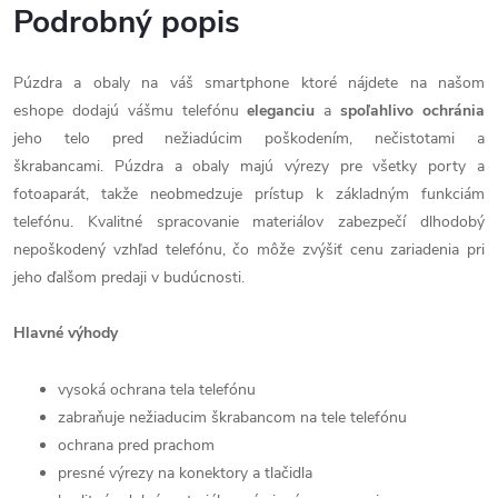
Podrobný popis
Púzdra a obaly na váš smartphone ktoré nájdete na našom
eshope dodajú vášmu telefónu
eleganciu
a
spoľahlivo
ochránia
jeho telo pred nežiadúcim poškodením, nečistotami a
škrabancami. Púzdra a obaly majú výrezy pre všetky porty a
fotoaparát, takže neobmedzuje prístup k základným funkciám
telefónu. Kvalitné spracovanie materiálov zabezpečí dlhodobý
nepoškodený vzhľad telefónu, čo môže zvýšiť cenu zariadenia pri
jeho ďalšom predaji v budúcnosti.
Hlavné výhody
vysoká ochrana tela telefónu
zabraňuje nežiaducim škrabancom na tele telefónu
ochrana pred prachom
presné výrezy na konektory a tlačidla