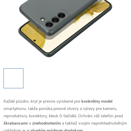
Každé púzdro, kryt je presne vyrobené pre
konkrétny model
smartphonu, takže ponúka presné otvory a výrezy pre kameru,
reproduktory, konektory, blesk či tlačidlá. Ochráni váš telefón pred
škrabancami
a
znehodnotením
a taktiež svojim neprehliadnuteľným
vzhľadom je aj
skvelým módnym doplnkom
.