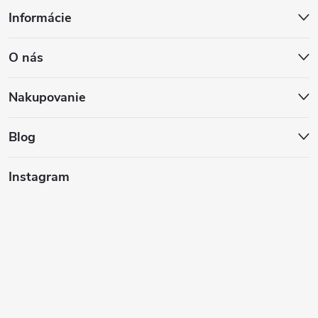
Z
Informácie
á
O nás
p
ä
Nakupovanie
t
Blog
i
Instagram
e