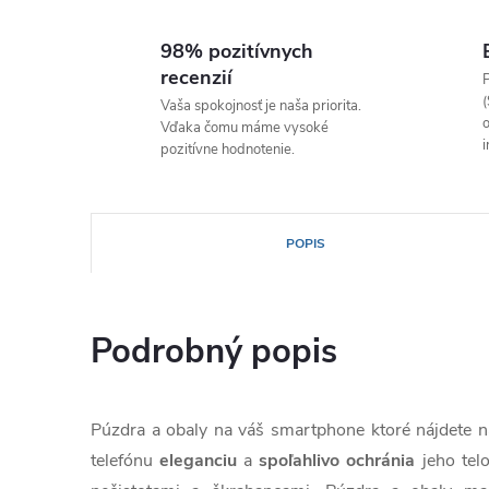
98% pozitívnych
recenzií
P
(
Vaša spokojnosť je naša priorita.
o
Vďaka čomu máme vysoké
i
pozitívne hodnotenie.
POPIS
Podrobný popis
Púzdra a obaly na váš smartphone ktoré nájdete
telefónu
eleganciu
a
spoľahlivo
ochránia
jeho tel