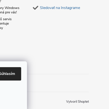
?
Sledovať na Instagrame
ory Windows
ná pre vás!
š servis
entuje
ky
Súhlasím
Vytvoril Shoptet