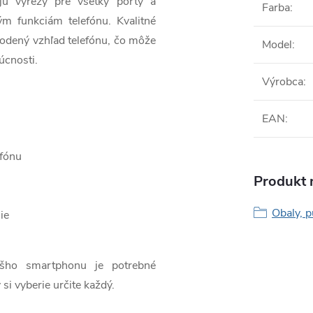
jú výrezy pre všetky porty a
Farba
:
ým funkciám telefónu. Kvalitné
odený vzhľad telefónu, čo môže
Model
:
úcnosti.
Výrobca
:
EAN
:
efónu
Produkt n
Obaly, p
ie
ášho smartphonu je potrebné
 si vyberie určite každý.