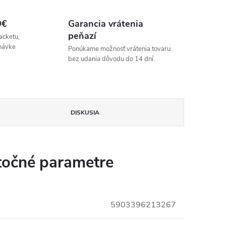
9€
Garancia vrátenia
peňazí
acketu,
návke
Ponúkame možnosť vrátenia tovaru
bez udania dôvodu do 14 dní.
DISKUSIA
očné parametre
5903396213267