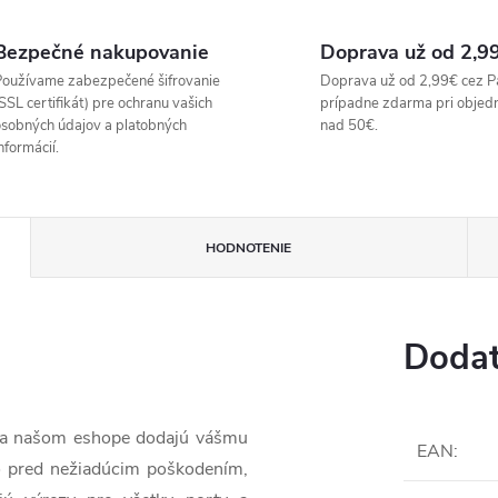
Bezpečné nakupovanie
Doprava už od 2,9
oužívame zabezpečené šifrovanie
Doprava už od 2,99€ cez P
SSL certifikát) pre ochranu vašich
prípadne zdarma pri objed
sobných údajov a platobných
nad 50€.
nformácií.
HODNOTENIE
Dodat
 na našom eshope dodajú vášmu
EAN
:
o pred nežiadúcim poškodením,