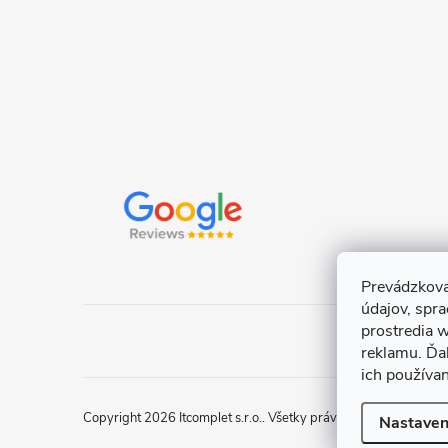
e
Prevádzkova
údajov, spr
prostredia w
reklamu. Ďa
ich používa
Copyright 2026
Itcomplet s.r.o.
. Všetky práva vyhradené.
Uprav
Nastaven