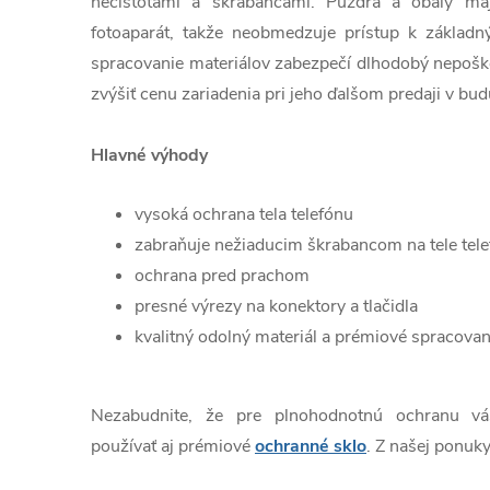
nečistotami a škrabancami. Púzdra a obaly ma
fotoaparát, takže neobmedzuje prístup k základn
spracovanie materiálov zabezpečí dlhodobý nepošk
zvýšiť cenu zariadenia pri jeho ďalšom predaji v bud
Hlavné výhody
vysoká ochrana tela telefónu
zabraňuje nežiaducim škrabancom na tele tel
ochrana pred prachom
presné výrezy na konektory a tlačidla
kvalitný odolný materiál a prémiové spracovan
Nezabudnite, že pre plnohodnotnú ochranu v
používať aj prémiové
ochranné sklo
. Z našej ponuky