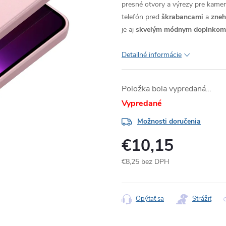
presné otvory a výrezy pre kameru
telefón pred
škrabancami
a
zne
je aj
skvelým módnym doplnkom
Detailné informácie
Položka bola vypredaná…
Vypredané
Možnosti doručenia
€10,15
€8,25 bez DPH
Jednotková
cena:
Opýtať sa
Strážiť