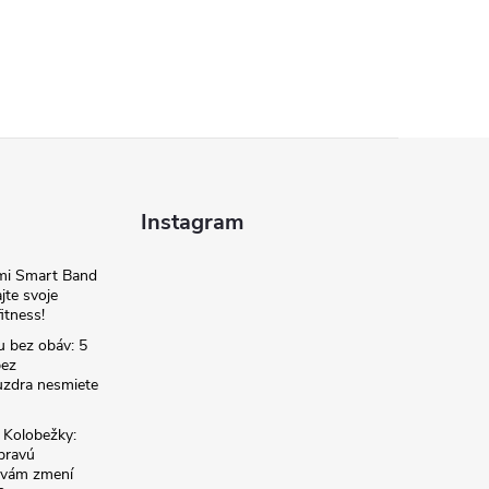
Instagram
omi Smart Band
jte svoje
itness!
u bez obáv: 5
bez
zdra nesmiete
é Kolobežky:
 pravú
á vám zmení