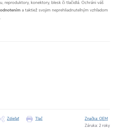
, reproduktory, konektory, blesk či tlačidlá. Ochráni váš
hodnotením
a taktiež svojim neprehliadnuteľným vzhľadom
.
Zdieľať
Tlač
Značka:
OEM
Záruka
:
2 roky