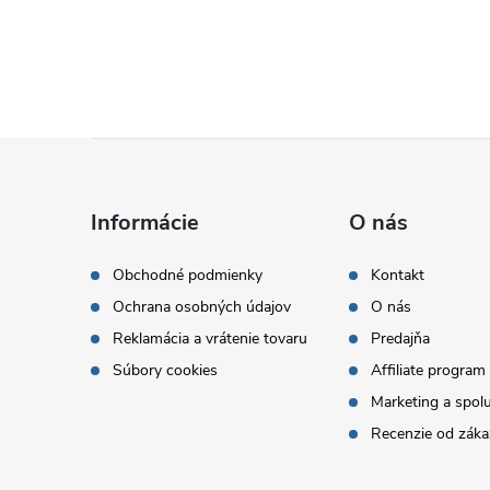
Z
á
Informácie
O nás
p
Obchodné podmienky
Kontakt
Ochrana osobných údajov
O nás
ä
Reklamácia a vrátenie tovaru
Predajňa
t
Súbory cookies
Affiliate program
Marketing a spol
i
Recenzie od záka