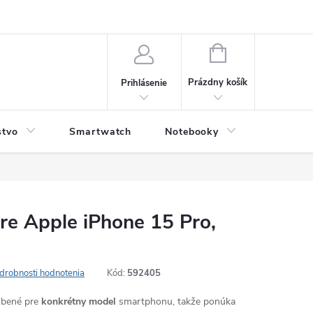
NÁKUPNÝ
KOŠÍK
Prázdny košík
Prihlásenie
stvo
Smartwatch
Notebooky
Počítač
pre Apple iPhone 15 Pro,
drobnosti hodnotenia
Kód:
592405
robené pre
konkrétny model
smartphonu, takže ponúka