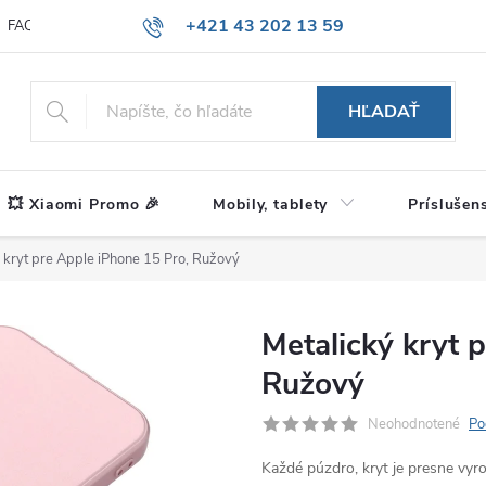
+421 43 202 13 59
FAQ
Blog
HĽADAŤ
💥 Xiaomi Promo 🎉
Mobily, tablety
Príslušen
 kryt pre Apple iPhone 15 Pro, Ružový
Metalický kryt 
Ružový
Neohodnotené
Po
Každé púzdro, kryt je presne vy