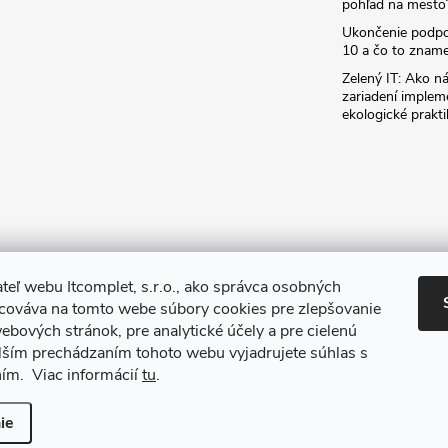
pohľad na mesto
Ukončenie podp
10 a čo to zname
Zelený IT: Ako ná
zariadení implem
ekologické prakti
teľ webu Itcomplet, s.r.o., ako správca osobných
acováva na tomto webe súbory cookies pre zlepšovanie
ebových stránok, pre analytické účely a pre cielenú
lším prechádzaním tohoto webu vyjadrujete súhlas s
ním. Viac informácií
tu
.
iť nastavenie cookies
ie