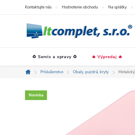
Prejsť
Kontaktujte nás
Hodnotenie obchodu
Na splátky
na
obsah
♻️ Servis a opravy ♻️
🔥 Výpredaj 🔥
Príslušenstvo
Obaly, puzdrá, kryty
Metalický
Domov
Novinka