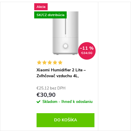
Akcia
SK/CZ distribúcia
–11 %
€34,90
Xiaomi Humidifier 2 Lite –
Zvlhčovač vzduchu 4L,
300ml/h, Smart, Tichý 38dB
€25,12 bez DPH
€30,90
Skladom - Ihneď k odoslaniu
DO KOŠÍKA