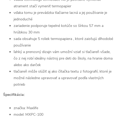
atrament ​​stačí vymeniť termopapier
vďaka tomu je prevádzka tlačiarne lacná a jej používanie je
jednoduché
zariadenie podporuje tepelné kotúče so šírkou 57 mm a
hrúbkou 30 mm
sada obsahuje 5 roliek termopapiera , ktoré zaisťujú dlhodobé
používanie
ľahký a prenosný dizajn vám umožní vziať si tlačiareň všade,
čo z nej robí ideálny nástroj pre deti do školy, na hranie doma
alebo ako darček
tlačiareň môže slúžiť aj ako čítačka textu z fotografií, ktoré je
možné následne upravovať a upravovať podľa vlastných
potrieb
Špecifikácia:
značka: Maxlife
model: MXPC-100