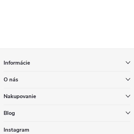
Z
Informácie
á
O nás
p
ä
Nakupovanie
t
Blog
i
Instagram