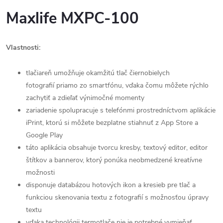
Maxlife MXPC-100
Vlastnosti:
tlačiareň umožňuje okamžitú tlač
čiernobielych
fotografií
priamo zo smartfónu, vďaka čomu môžete rýchlo
zachytiť a zdieľať výnimočné momenty
zariadenie spolupracuje s telefónmi prostredníctvom aplikácie
iPrint, ktorú si môžete bezplatne stiahnuť z App Store a
Google Play
táto aplikácia obsahuje tvorcu kresby, textový editor, editor
štítkov a bannerov, ktorý ponúka neobmedzené kreatívne
možnosti
disponuje databázou hotových ikon a kresieb pre tlač a
funkciou skenovania textu z fotografií s možnosťou úpravy
textu
vďaka technológii termotlače nie je potrebné vymieňať