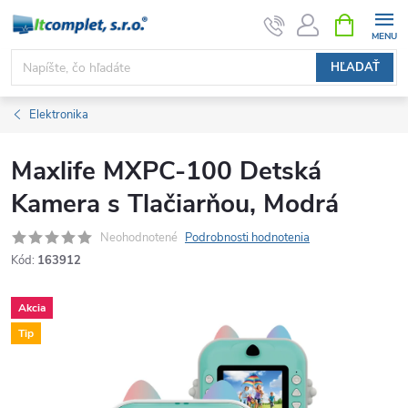
Prejsť
NÁKUPN
KOŠÍK
na
obsah
HĽADAŤ
Elektronika
Maxlife MXPC-100 Detská
Kamera s Tlačiarňou, Modrá
Neohodnotené
Podrobnosti hodnotenia
Kód:
163912
Akcia
Tip