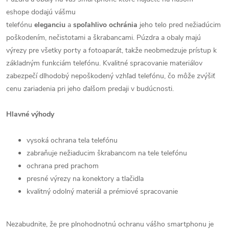
eshope dodajú vášmu
telefónu
eleganciu
a
spoľahlivo
ochránia
jeho telo pred nežiadúcim
poškodením, nečistotami a škrabancami. Púzdra a obaly majú
výrezy pre všetky porty a fotoaparát, takže neobmedzuje prístup k
základným funkciám telefónu. Kvalitné spracovanie materiálov
zabezpečí dlhodobý nepoškodený vzhľad telefónu, čo môže zvýšiť
cenu zariadenia pri jeho ďalšom predaji v budúcnosti.
Hlavné výhody
vysoká ochrana tela telefónu
zabraňuje nežiaducim škrabancom na tele telefónu
ochrana pred prachom
presné výrezy na konektory a tlačidla
kvalitný odolný materiál a prémiové spracovanie
Nezabudnite, že pre plnohodnotnú ochranu vášho smartphonu je