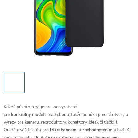
Každé púzdro, kryt je presne vyrobené
pre
konkrétny model
smartphonu, takže ponúka presné otvory a
výrezy pre kameru, reproduktory, konektory, blesk či tlačidlá.
Ochráni váš telefón pred
škrabancami
a
znehodnotením
a taktiež
svojim neprehliadnuteľným vzhľadom je aj
skvelým módnym