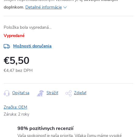
doplnkom
.
Detailné informácie
Položka bola vypredaná…
Vypredané
Možnosti doručenia
€5,50
€4,47 bez DPH
Jednotková
cena:
Opýtať sa
Strážiť
Zdieľať
Značka:
OEM
Záruka
:
2 roky
98% pozitívnych recenzií
Vaša spokojnosť je naša priorita. Vďaka čomu máme vysoké