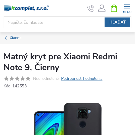
Prejsť
NÁKUPN
KOŠÍK
na
obsah
HĽADAŤ
Xiaomi
Matný kryt pre Xiaomi Redmi
Note 9, Čierny
Neohodnotené
Podrobnosti hodnotenia
Kód:
142553