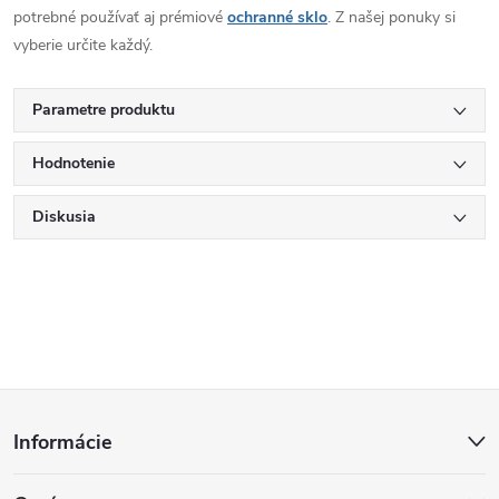
potrebné používať aj prémiové
ochranné sklo
. Z našej ponuky si
vyberie určite každý.
Parametre produktu
Hodnotenie
Diskusia
Z
Informácie
á