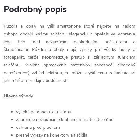
Podrobný popis
Púzdra a obaly na váš smartphone ktoré nájdete na našom
eshope dodajú vášmu telefónu
eleganciu
a
spoľahlivo
ochránia
jeho telo pred nežiadúcim poškodením, nečistotami a
škrabancami. Púzdra a obaly majú výrezy pre všetky porty a
fotoaparát, takže neobmedzuje prístup k základným funkciám
telefónu. Kvalitné spracovanie materiálov zabezpečí dlhodobý
nepoškodený vzhľad telefónu, čo môže zvýšiť cenu zariadenia pri
jeho ďalšom predaji v budúcnosti.
Hlavné výhody
vysoká ochrana tela telefónu
zabraňuje nežiaducim škrabancom na tele telefónu
ochrana pred prachom
presné výrezy na konektory a tlačidla