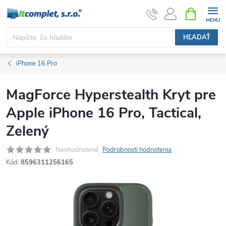
Prejsť
NÁKUPN
KOŠÍK
na
obsah
HĽADAŤ
iPhone 16 Pro
MagForce Hyperstealth Kryt pre
Apple iPhone 16 Pro, Tactical,
Zelený
Neohodnotené
Podrobnosti hodnotenia
Kód:
8596311256165