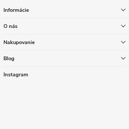
Z
Informácie
á
O nás
p
ä
Nakupovanie
t
Blog
i
Instagram
e