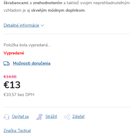
škrabancami
a
znehodnotením
a taktiež svojim neprehliadnuteľným
vzhľadom je aj
skvelým módnym doplnkom
.
Detailné informácie
Položka bola vypredaná…
Vypredané
Možnosti doručenia
€14,66
€13
€10,57 bez DPH
Jednotková
cena:
Opýtať sa
Strážiť
Zdieľať
Značka:
Tactical