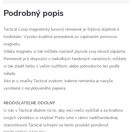
Podrobný popis
Tactical Loop magnetický kovový remienok je štýlový doplnok k
hodinkám. Vysoko kvalitné prevedenie so zapínaním pomocou
magnetu.
Vďaka magnetu si tak môžete nastaviť plynule svoj obvod zápästia.
Remienok je k dispozícii v niekoľkých farebných variantoch, môžete
si tak zladiť farbu s vašim outfitom, alebo jednoducho len podľa
nálady.
Ako je u značky Tactical zvykom, balenie remienka je navyše
vyrobené z recyklovaného papiera.
NEODOLATEĽNE ODOLNÝ
U nás v Tactical dbáme na to, aby veci niečo vydržali a za kvalitou
svojich výrobkov si stojíme! Preto sme v rámci nadštandardnej
starostlivosti Tactical schopní na tento produkt ponúknuť