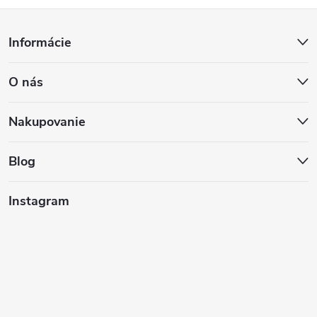
Z
Informácie
á
O nás
p
ä
Nakupovanie
t
Blog
i
Instagram
e