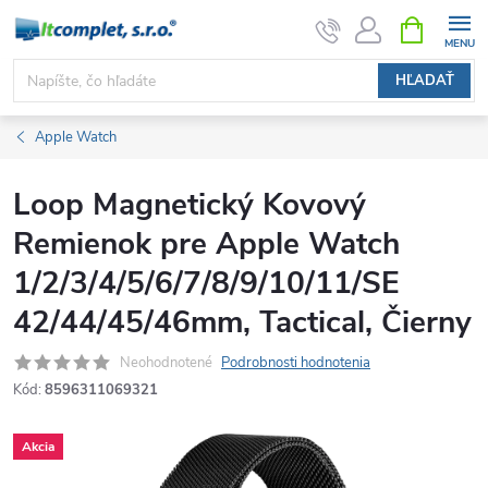
Prejsť
NÁKUPN
KOŠÍK
na
obsah
HĽADAŤ
Apple Watch
Loop Magnetický Kovový
Remienok pre Apple Watch
1/2/3/4/5/6/7/8/9/10/11/SE
42/44/45/46mm, Tactical, Čierny
Neohodnotené
Podrobnosti hodnotenia
Kód:
8596311069321
Akcia