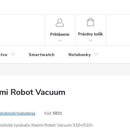
NÁKUPNÝ
KOŠÍK
Prázdny košík
Prihlásenie
stvo
Smartwatch
Notebooky
Počítač
aomi Robot Vacuum
drobnosti hodnotenia
Kód:
5831
robotické vysávače Xiaomi Robot Vacuum X10+/S10+