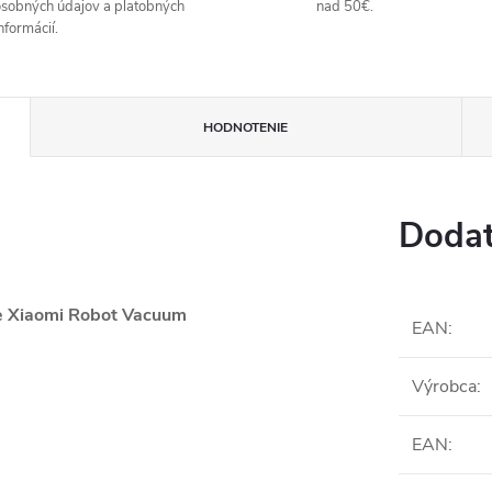
sobných údajov a platobných
nad 50€.
nformácií.
HODNOTENIE
Dodat
če Xiaomi Robot Vacuum
EAN
:
Výrobca
:
EAN
: