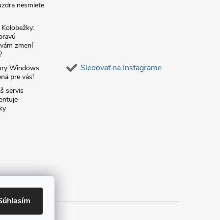
zdra nesmiete
é Kolobežky:
 pravú
á vám zmení
?
Sledovať na Instagrame
ory Windows
ná pre vás!
š servis
entuje
ky
Súhlasím