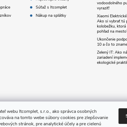
vodoodolného pu
upráce
Súťaž s Itcomplet
vyraziť!
zníkov
Nákup na splátky
Xiaomi Elektrick
Ako si vybrať tú
kolobežku, ktor
pohľad na mesto
Ukončenie podp
10 a čo to zname
Zelený IT: Ako ná
zariadení implem
ekologické prakti
teľ webu Itcomplet, s.r.o., ako správca osobných
acováva na tomto webe súbory cookies pre zlepšovanie
ebových stránok, pre analytické účely a pre cielenú