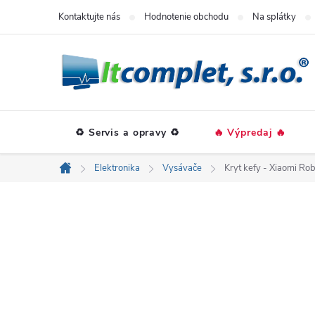
Prejsť
Kontaktujte nás
Hodnotenie obchodu
Na splátky
na
obsah
♻️ Servis a opravy ♻️
🔥 Výpredaj 🔥
Elektronika
Vysávače
Kryt kefy - Xiaomi R
Domov