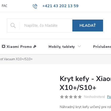
+421 43 202 13 59
FAQ
Blog
HĽADAŤ
💥 Xiaomi Promo 🎉
Mobily, tablety
Príslušen
obot Vacuum X10+/S10+
Kryt kefy - Xi
X10+/S10+
Neohodnotené
Po
Náhradný kryt kefy určený pre 