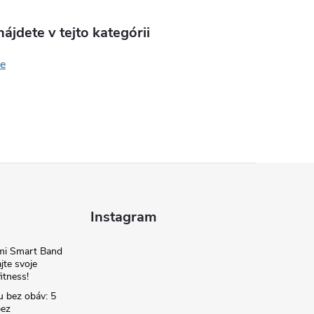
ájdete v tejto kategórii
e
Instagram
omi Smart Band
jte svoje
itness!
u bez obáv: 5
bez