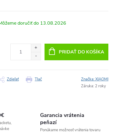
13.08.2026
PRIDAŤ DO KOŠÍKA
Zdieľať
Tlač
Značka:
XIAOMI
Záruka
:
2 roky
9€
Garancia vrátenia
peňazí
acketu,
návke
Ponúkame možnosť vrátenia tovaru