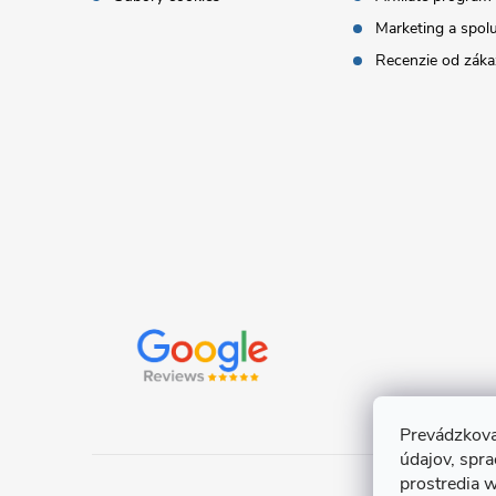
t
Marketing a spol
i
Recenzie od záka
e
Prevádzkova
údajov, spr
prostredia w