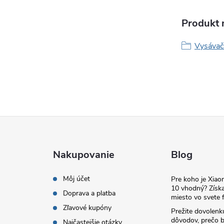
Produkt n
Vysávač
Nakupovanie
Blog
Môj účet
Pre koho je Xia
10 vhodný? Získa
Doprava a platba
miesto vo svete f
Zľavové kupóny
Prežite dovolenk
dôvodov, prečo 
Najčastejšie otázky