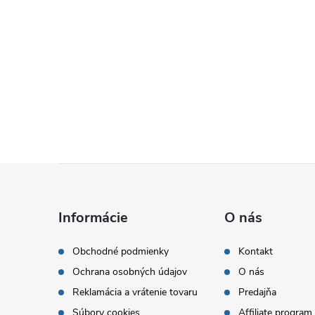
Z
á
Informácie
O nás
p
Obchodné podmienky
Kontakt
Ochrana osobných údajov
O nás
ä
Reklamácia a vrátenie tovaru
Predajňa
Súbory cookies
Affiliate program