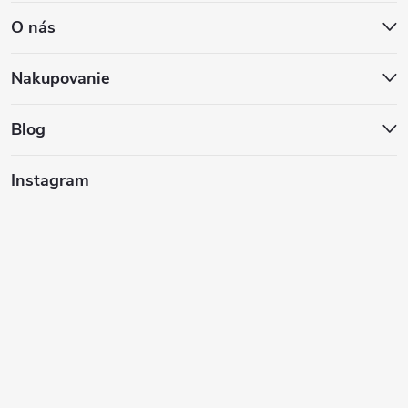
O nás
p
ä
Nakupovanie
t
Blog
i
Instagram
e