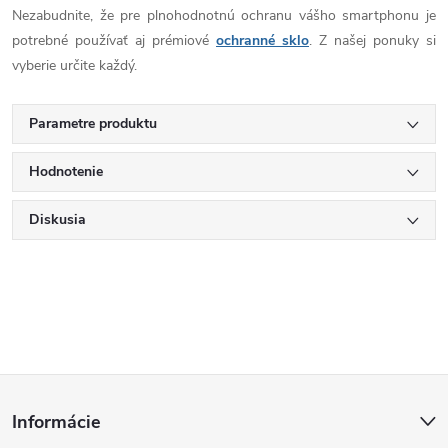
Nezabudnite, že pre plnohodnotnú ochranu vášho smartphonu je
potrebné používať aj prémiové
ochranné sklo
. Z našej ponuky si
vyberie určite každý.
Parametre produktu
Hodnotenie
Diskusia
Z
Informácie
á