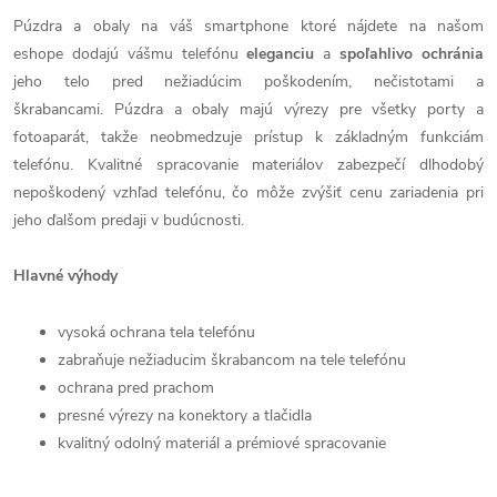
Púzdra a obaly na váš smartphone ktoré nájdete na našom
eshope dodajú vášmu telefónu
eleganciu
a
spoľahlivo
ochránia
jeho telo pred nežiadúcim poškodením, nečistotami a
škrabancami. Púzdra a obaly majú výrezy pre všetky porty a
fotoaparát, takže neobmedzuje prístup k základným funkciám
telefónu. Kvalitné spracovanie materiálov zabezpečí dlhodobý
nepoškodený vzhľad telefónu, čo môže zvýšiť cenu zariadenia pri
jeho ďalšom predaji v budúcnosti.
Hlavné výhody
vysoká ochrana tela telefónu
zabraňuje nežiaducim škrabancom na tele telefónu
ochrana pred prachom
presné výrezy na konektory a tlačidla
kvalitný odolný materiál a prémiové spracovanie