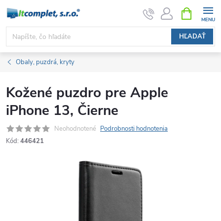
Prejsť
NÁKUPN
KOŠÍK
na
obsah
HĽADAŤ
Obaly, puzdrá, kryty
Kožené puzdro pre Apple
iPhone 13, Čierne
Neohodnotené
Podrobnosti hodnotenia
Kód:
446421