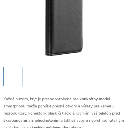
Každé púzdro, kryt je presne vyrobené pre
konkrétny model
smartphonu, takže ponúka presné otvory a výrezy pre kameru,
reproduktory, konektory, blesk či tlačidlá. Ochráni váš telefón pred
škrabancami
a
znehodnotením
a taktiež svojim neprehliadnuteľným
vzhľadom je aj
skvelým módnym doplnkom
.