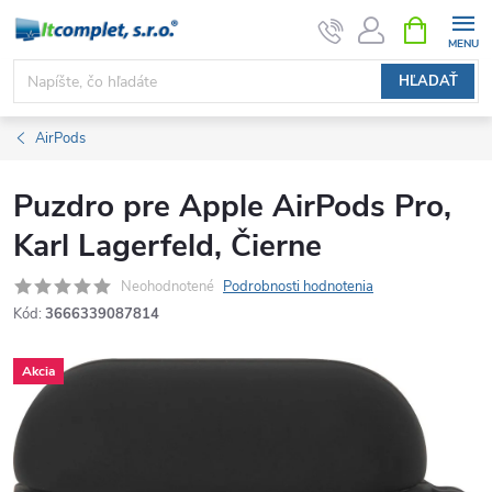
Prejsť
NÁKUPN
KOŠÍK
na
obsah
HĽADAŤ
AirPods
Puzdro pre Apple AirPods Pro,
Karl Lagerfeld, Čierne
Neohodnotené
Podrobnosti hodnotenia
Kód:
3666339087814
Akcia