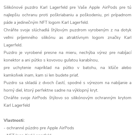
Silikónové puzdro Karl Lagerfeld pre Vaše Apple AirPods pre tú
najlepšiu ochranu proti poškriabaniu a poškodeniu, pri prípadnom
páde a jedinečným NFT logom Karl Lagerfeld.
Chráňte svoje slúchadlá štýlovým puzdrom vyrobeným z na dotyk
veľmi príjemného silikónu as atraktívnym logom značky Karl
Lagerfeld.
Puzdro je vyrobené presne na mieru, nechýba výrez pre nabíjací
konektor a ani pútko s kovovou guľatou karabínou,
pre uchytenie napríklad na pútko v batohu, na kľúče alebo
kamkoľvek inam, kam si len budete priať.
Puzdro sa skladá z dvoch častí, spodné s výrezom na nabíjanie a
horný diel, ktorý perfektne sadne na výklopný kryt.
Chráňte svoje AirPods štýlovo so silikónovým ochranným krytom
Karl Lagerfeld
Vlastnosti:
- ochranné púzdro pre Apple AirPods