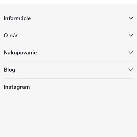
Z
Informácie
á
O nás
p
ä
Nakupovanie
t
Blog
i
Instagram
e