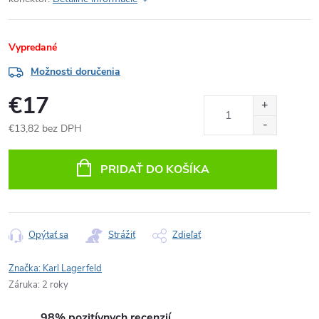
Vypredané
Možnosti doručenia
€17
€13,82 bez DPH
Jednotková
cena:
PRIDAŤ DO KOŠÍKA
Opýtať sa
Strážiť
Zdieľať
Značka:
Karl Lagerfeld
Záruka
:
2 roky
98% pozitívnych recenzií