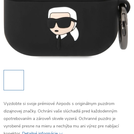
Vyzdobte si svoje prémiové Airpods s originálnym puzdrom
dizajnovej značky. Ochráni vaše slúchadlá pred každodenným
opotrebovaním a zároveň skvele vyzerá. Ochranné puzdro je
vyrobené presne na mieru a nechýba mu ani výrez pre nabíjací
konektor.
Detailné informácie