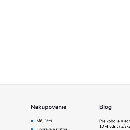
Nakupovanie
Blog
Môj účet
Pre koho je Xia
10 vhodný? Získa
Doprava a platba