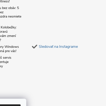
itness!
u bez obáv: 5
bez
zdra nesmiete
é Kolobežky:
 pravú
á vám zmení
?
Sledovať na Instagrame
ory Windows
ná pre vás!
š servis
entuje
ky