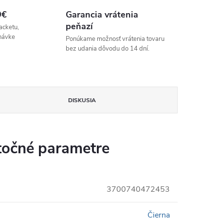
9€
Garancia vrátenia
peňazí
acketu,
návke
Ponúkame možnosť vrátenia tovaru
bez udania dôvodu do 14 dní.
DISKUSIA
očné parametre
3700740472453
Čierna