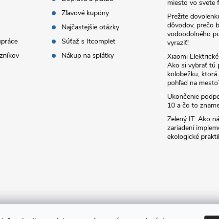
miesto vo svete f
Zľavové kupóny
Prežite dovolenk
dôvodov, prečo 
Najčastejšie otázky
vodoodolného pu
upráce
Súťaž s Itcomplet
vyraziť!
zníkov
Nákup na splátky
Xiaomi Elektrick
Ako si vybrať tú
kolobežku, ktor
pohľad na mesto
Ukončenie podp
10 a čo to zname
Zelený IT: Ako ná
zariadení implem
ekologické prakti