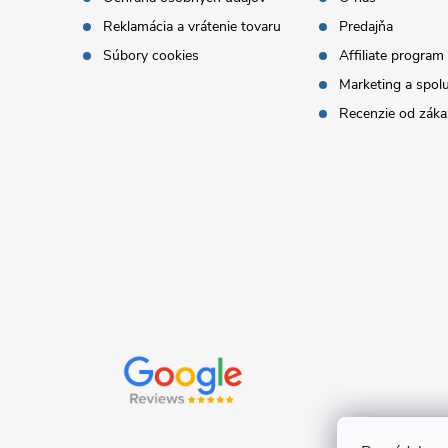
ä
Reklamácia a vrátenie tovaru
Predajňa
t
Súbory cookies
Affiliate program
Marketing a spol
i
Recenzie od záka
e