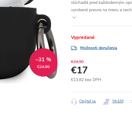
slúchadlá pred každodenným opot
vyrobené presne na mieru a nechý
Vypredané
Možnosti doručenia
–31 %
€24,90
€17
€24,90
€13,82 bez DPH
Jednotková
cena:
Opýtať sa
Strážiť