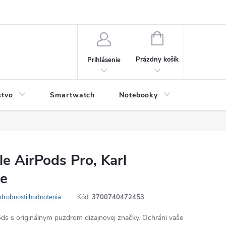
NÁKUPNÝ
KOŠÍK
Prázdny košík
Prihlásenie
stvo
Smartwatch
Notebooky
Počítač
e AirPods Pro, Karl
ne
drobnosti hodnotenia
Kód:
3700740472453
ods s originálnym puzdrom dizajnovej značky. Ochráni vaše