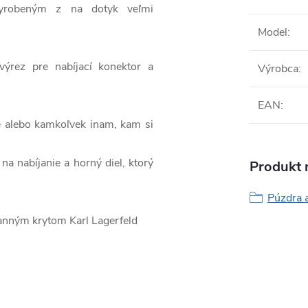
vyrobeným z na dotyk veľmi
Model
:
ýrez pre nabíjací konektor a
Výrobca
:
EAN
:
e alebo kamkoľvek inam, kam si
a nabíjanie a horný diel, ktorý
Produkt n
Púzdra 
anným krytom Karl Lagerfeld