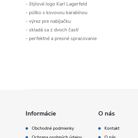
- štýlové logo Karl Lagerfeld
- pútko s kovovou karabínou
- výrez pre nabíjačku
- skladá sa z dvoch častí
- perfektné a presné spracovanie
Z
á
Informácie
O nás
p
Obchodné podmienky
Kontakt
Ochrana osobných údajov
O nás