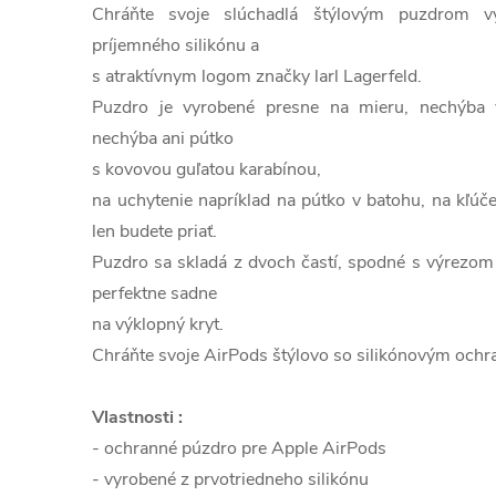
Chráňte svoje slúchadlá štýlovým puzdrom 
príjemného silikónu a
s atraktívnym logom značky larl Lagerfeld.
Puzdro je vyrobené presne na mieru, nechýba v
nechýba ani pútko
s kovovou guľatou karabínou,
na uchytenie napríklad na pútko v batohu, na kľúč
len budete priať.
Puzdro sa skladá z dvoch častí, spodné s výrezom n
perfektne sadne
na výklopný kryt.
Chráňte svoje AirPods štýlovo so silikónovým ochr
Vlastnosti :
- ochranné púzdro pre Apple AirPods
- vyrobené z prvotriedneho silikónu