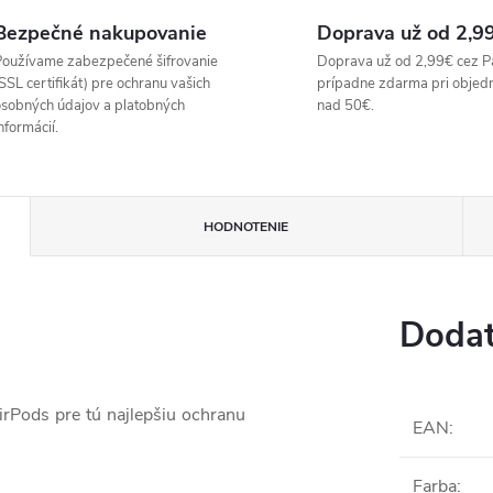
Bezpečné nakupovanie
Doprava už od 2,9
oužívame zabezpečené šifrovanie
Doprava už od 2,99€ cez P
SSL certifikát) pre ochranu vašich
prípadne zdarma pri objed
sobných údajov a platobných
nad 50€.
nformácií.
HODNOTENIE
Dodat
irPods pre tú najlepšiu ochranu
EAN
:
Farba
: