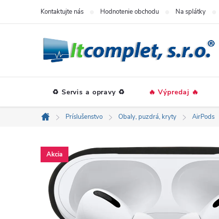
Prejsť
Kontaktujte nás
Hodnotenie obchodu
Na splátky
na
obsah
♻️ Servis a opravy ♻️
🔥 Výpredaj 🔥
Príslušenstvo
Obaly, puzdrá, kryty
AirPods
Domov
Akcia