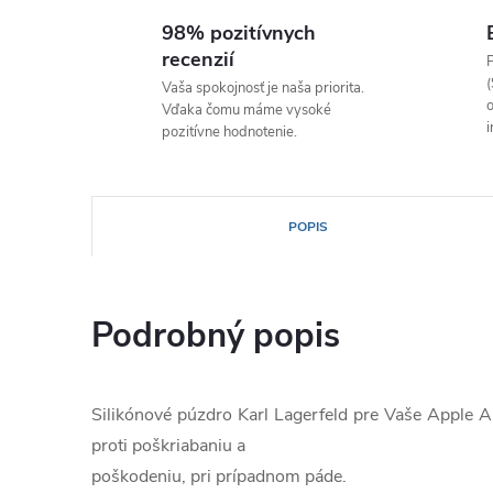
98% pozitívnych
recenzií
P
(
Vaša spokojnosť je naša priorita.
o
Vďaka čomu máme vysoké
i
pozitívne hodnotenie.
POPIS
Podrobný popis
Silikónové púzdro Karl Lagerfeld pre Vaše Apple A
proti poškriabaniu a
poškodeniu, pri prípadnom páde.