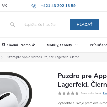
+421 43 202 13 59
FAQ
Blog
HĽADAŤ
💥 Xiaomi Promo 🎉
Mobily, tablety
Príslušen
Puzdro pre Apple AirPods Pro, Karl Lagerfeld, Čierne
Puzdro pre Appl
Lagerfeld, Čier
Neohodnotené
Po
Vyzdobte si svoje prémiové Airp