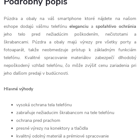
Podrobný popis
Púzdra a obaly na váš smartphone ktoré nájdete na našom
eshope dodajú vášmu telefónu
eleganciu
a
spoľahlivo
ochránia
jeho telo pred nežiadúcim poškodením, nečistotami a
škrabancami. Púzdra a obaly majú výrezy pre všetky porty a
fotoaparát, takže neobmedzuje prístup k základným funkciám
telefónu. Kvalitné spracovanie materiálov zabezpečí dlhodobý
nepoškodený vzhľad telefónu, čo môže zvýšiť cenu zariadenia pri
jeho ďalšom predaji v budúcnosti.
Hlavné výhody
vysoká ochrana tela telefónu
zabraňuje nežiaducim škrabancom na tele telefónu
ochrana pred prachom
presné výrezy na konektory a tlačidla
kvalitný odolný materiál a prémiové spracovanie