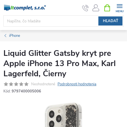
Prejsť
NÁKUPN
KOŠÍK
na
obsah
HĽADAŤ
iPhone
Liquid Glitter Gatsby kryt pre
Apple iPhone 13 Pro Max, Karl
Lagerfeld, Čierny
Neohodnotené
Podrobnosti hodnotenia
Kód:
9797400005006