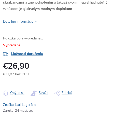
škrabancami
a
znehodnotením
a taktiež svojim neprehliadnuteľným
vzhľadom je aj
skvelým módnym doplnkom
.
Detailné informácie
Položka bola vypredaná…
Vypredané
Možnosti doručenia
€26,90
€21,87 bez DPH
Jednotková
cena:
Opýtať sa
Strážiť
Zdieľať
Značka:
Karl Lagerfeld
Záruka
:
24 mesiacov