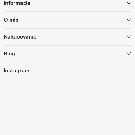
Informácie
á
O nás
p
ä
Nakupovanie
t
Blog
i
Instagram
e