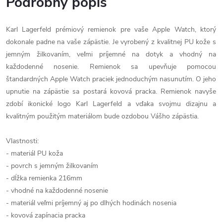
Podrobný popis
Karl Lagerfeld prémiový remienok pre vaše Apple Watch, ktorý
dokonale padne na vaše zápästie. Je vyrobený z kvalitnej PU kože s
jemným žilkovaním, veľmi príjemné na dotyk a vhodný na
každodenné nosenie. Remienok sa upevňuje pomocou
štandardných Apple Watch praciek jednoduchým nasunutím. O jeho
upnutie na zápästie sa postará kovová pracka. Remienok navyše
zdobí ikonické logo Karl Lagerfeld a vďaka svojmu dizajnu a
kvalitným použitým materiálom bude ozdobou Vášho zápästia.
Vlastnosti:
- materiál PU koža
- povrch s jemným žilkovaním
- dĺžka remienka 216mm
- vhodné na každodenné nosenie
- materiál veľmi príjemný aj po dlhých hodinách nosenia
- kovová zapínacia pracka