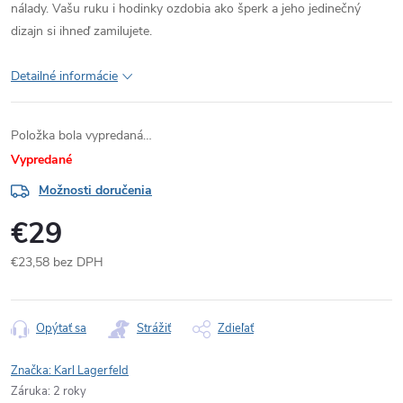
nálady. Vašu ruku i hodinky ozdobia ako šperk a jeho jedinečný
dizajn si ihneď zamilujete.
Detailné informácie
Položka bola vypredaná…
Vypredané
Možnosti doručenia
€29
€23,58 bez DPH
Jednotková
cena:
Opýtať sa
Strážiť
Zdieľať
Značka:
Karl Lagerfeld
Záruka
:
2 roky