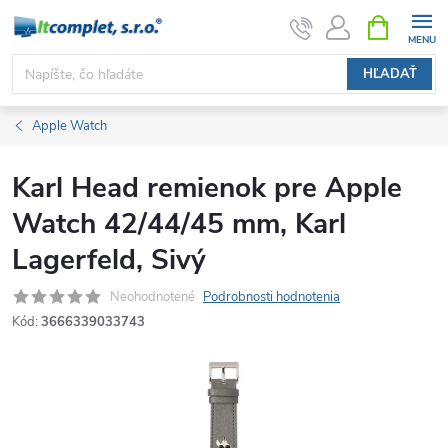
Prejsť
NÁKUPN
KOŠÍK
na
obsah
HĽADAŤ
Apple Watch
Karl Head remienok pre Apple
Watch 42/44/45 mm, Karl
Lagerfeld, Sivý
Neohodnotené
Podrobnosti hodnotenia
Kód:
3666339033743