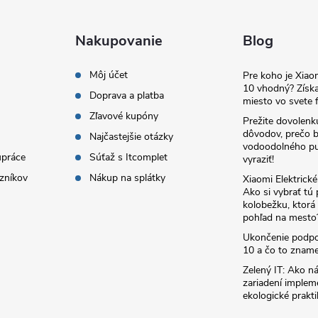
Nakupovanie
Blog
Môj účet
Pre koho je Xia
10 vhodný? Získa
Doprava a platba
miesto vo svete f
Zľavové kupóny
Prežite dovolenk
dôvodov, prečo 
Najčastejšie otázky
vodoodolného pu
upráce
Súťaž s Itcomplet
vyraziť!
zníkov
Nákup na splátky
Xiaomi Elektrick
Ako si vybrať tú
kolobežku, ktor
pohľad na mesto
Ukončenie podp
10 a čo to zname
Zelený IT: Ako ná
zariadení implem
ekologické prakti