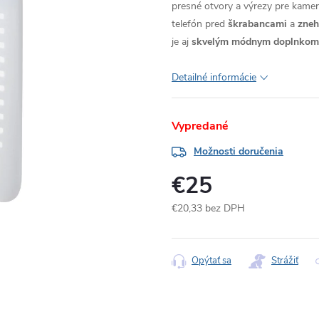
presné otvory a výrezy pre kameru
telefón pred
škrabancami
a
zne
je aj
skvelým módnym doplnkom
Detailné informácie
Vypredané
Možnosti doručenia
€25
€20,33 bez DPH
Jednotková
cena:
Opýtať sa
Strážiť