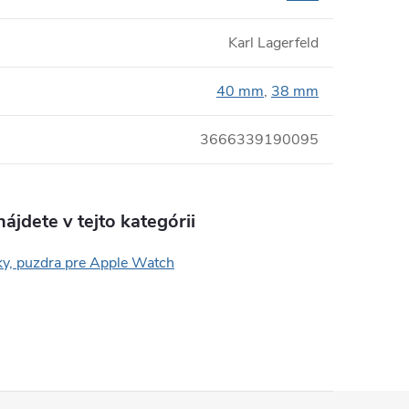
Karl Lagerfeld
40 mm
,
38 mm
3666339190095
ájdete v tejto kategórii
y, puzdra pre Apple Watch