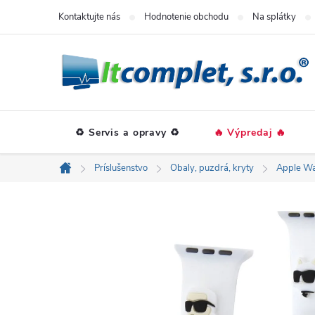
Prejsť
Kontaktujte nás
Hodnotenie obchodu
Na splátky
na
obsah
♻️ Servis a opravy ♻️
🔥 Výpredaj 🔥
Príslušenstvo
Obaly, puzdrá, kryty
Apple Wa
Domov