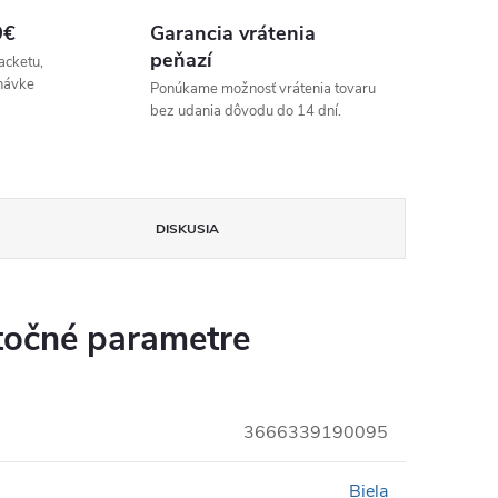
9€
Garancia vrátenia
peňazí
acketu,
návke
Ponúkame možnosť vrátenia tovaru
bez udania dôvodu do 14 dní.
DISKUSIA
očné parametre
3666339190095
Biela