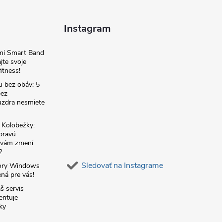
Instagram
omi Smart Band
jte svoje
itness!
u bez obáv: 5
bez
zdra nesmiete
é Kolobežky:
 pravú
á vám zmení
?
Sledovať na Instagrame
ory Windows
ná pre vás!
š servis
entuje
ky