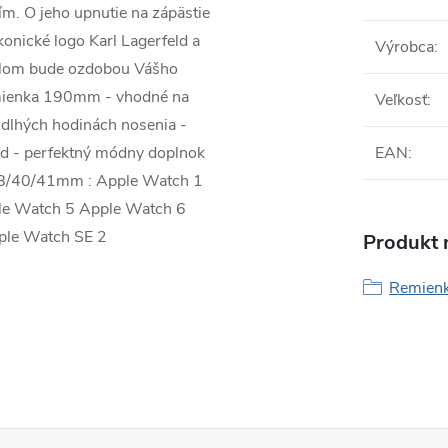
tím.
O jeho upnutie na zápästie
onické logo Karl Lagerfeld a
Výrobca
:
iálom bude ozdobou Vášho
remienka 190mm - vhodné na
Veľkosť
:
 dlhých hodinách nosenia -
eld - perfektný módny doplnok
EAN
:
 38/40/41mm : Apple Watch 1
le Watch 5 Apple Watch 6
ple Watch SE 2
Produkt n
Remienk