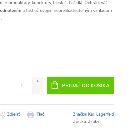
, reproduktory, konektory, blesk či tlačidlá.
Ochráni váš
hodnotením
a taktiež svojim neprehliadnuteľným vzhľadom
.
PRIDAŤ DO KOŠÍKA
Zdieľať
Tlač
Značka:
Karl Lagerfeld
Záruka
:
2 roky