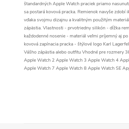
štandardných Apple Watch praciek priamo nasunu
sa postará kovová pracka.
Remienok navyše zdobí ik
vďaka svojmu dizajnu a kvalitným použitým mater
zápästia.
Vlastnosti - prvotriedny silikón - dĺžka 
každodenné nosenie - materiál veľmi príjemný aj po
kovová zapínacia pracka - štýlové logo Karl Lagerf
Vášho zápästia alebo outfitu Vhodné pre rozmery
Apple Watch 2 Apple Watch 3 Apple Watch 4 App
Apple Watch 7 Apple Watch 8 Apple Watch SE Ap