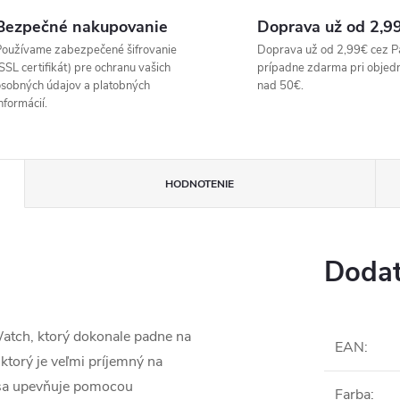
Bezpečné nakupovanie
Doprava už od 2,9
oužívame zabezpečené šifrovanie
Doprava už od 2,99€ cez P
SSL certifikát) pre ochranu vašich
prípadne zdarma pri objed
sobných údajov a platobných
nad 50€.
nformácií.
HODNOTENIE
Dodat
atch, ktorý dokonale padne na
EAN
:
 ktorý je veľmi príjemný na
sa upevňuje pomocou
Farba
: