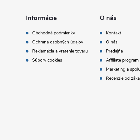
Z
á
Informácie
O nás
p
Obchodné podmienky
Kontakt
Ochrana osobných údajov
O nás
ä
Reklamácia a vrátenie tovaru
Predajňa
t
Súbory cookies
Affiliate program
Marketing a spol
i
Recenzie od záka
e