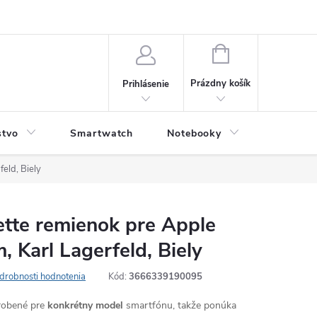
NÁKUPNÝ
KOŠÍK
Prázdny košík
Prihlásenie
stvo
Smartwatch
Notebooky
Počítač
eld, Biely
ette remienok pre Apple
Karl Lagerfeld, Biely
drobnosti hodnotenia
Kód:
3666339190095
yrobené pre
konkrétny model
smartfónu, takže ponúka