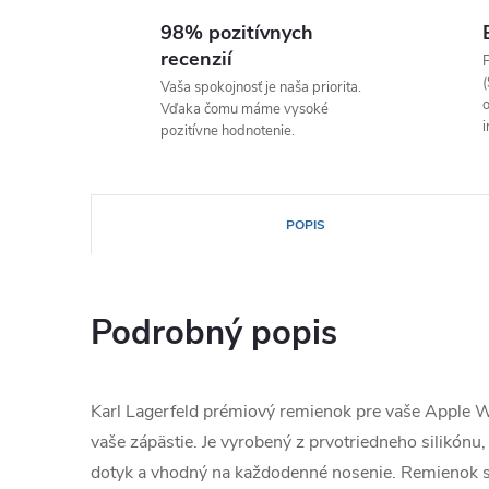
98% pozitívnych
recenzií
P
(
Vaša spokojnosť je naša priorita.
o
Vďaka čomu máme vysoké
i
pozitívne hodnotenie.
POPIS
Podrobný popis
Karl Lagerfeld prémiový remienok pre vaše Apple W
vaše zápästie.
Je vyrobený z prvotriedneho silikónu,
dotyk a vhodný na každodenné nosenie.
Remienok 