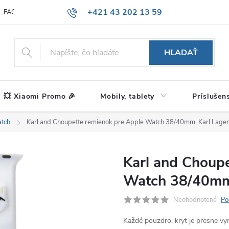
+421 43 202 13 59
FAQ
Blog
HĽADAŤ
💥 Xiaomi Promo 🎉
Mobily, tablety
Príslušen
tch
Karl and Choupette remienok pre Apple Watch 38/40mm, Karl Lagerf
Karl and Choup
Watch 38/40mm, 
Neohodnotené
Po
Každé pouzdro, kryt je presne v