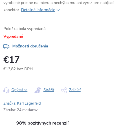
vyrobené presne na mieru a nechýba mu ani výrez pre nabíjací
konektor.
Detailné informácie
Položka bola vypredaná…
Vypredané
Možnosti doručenia
€17
€13,82 bez DPH
Jednotková
cena:
Opýtať sa
Strážiť
Zdieľať
Značka:
Karl Lagerfeld
Záruka
:
24 mesiacov
98% pozitívnych recenzií