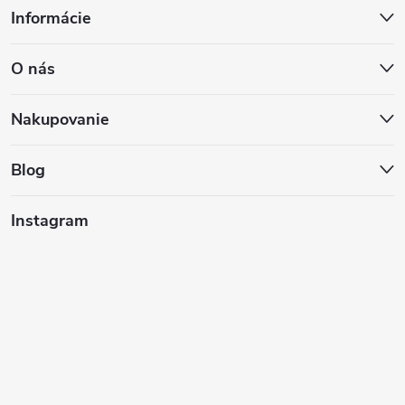
Informácie
á
O nás
p
ä
Nakupovanie
t
Blog
i
Instagram
e