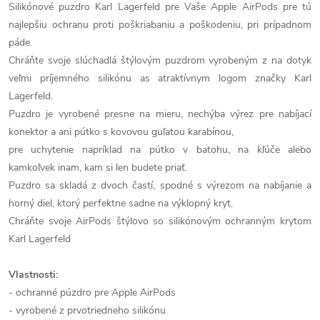
Silikónové puzdro Karl Lagerfeld pre Vaše Apple AirPods pre tú
najlepšiu ochranu proti poškriabaniu a poškodeniu, pri prípadnom
páde.
Chráňte svoje slúchadlá štýlovým puzdrom vyrobeným z na dotyk
veľmi príjemného silikónu as atraktívnym logom značky Karl
Lagerfeld.
Puzdro je vyrobené presne na mieru, nechýba výrez pre nabíjací
konektor a ani pútko s kovovou guľatou karabínou,
pre uchytenie napríklad na pútko v batohu, na kľúče alebo
kamkoľvek inam, kam si len budete priať.
Puzdro sa skladá z dvoch častí, spodné s výrezom na nabíjanie a
horný diel, ktorý perfektne sadne na výklopný kryt.
Chráňte svoje AirPods štýlovo so silikónovým ochranným krytom
Karl Lagerfeld
Vlastnosti:
- ochranné púzdro pre Apple AirPods
- vyrobené z prvotriedneho silikónu