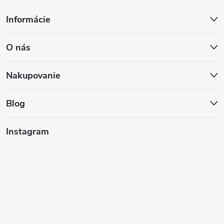
Z
Informácie
á
O nás
p
ä
Nakupovanie
t
Blog
i
Instagram
e