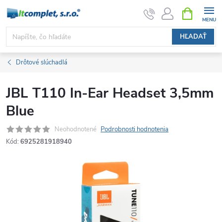
Prejsť
NÁKUPN
KOŠÍK
na
obsah
HĽADAŤ
Drôtové slúchadlá
JBL T110 In-Ear Headset 3,5mm
Blue
Neohodnotené
Podrobnosti hodnotenia
Kód:
6925281918940