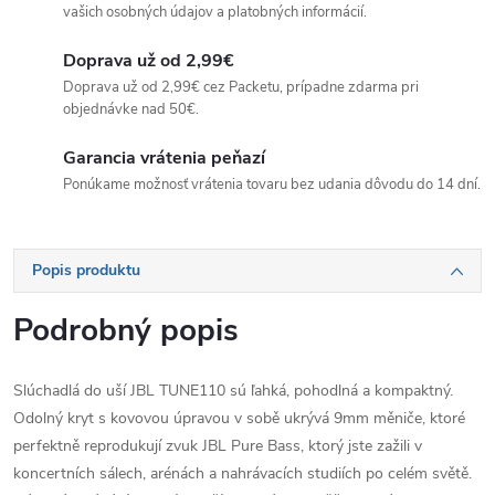
vašich osobných údajov a platobných informácií.
Doprava už od 2,99€
Doprava už od 2,99€ cez Packetu, prípadne zdarma pri
objednávke nad 50€.
Garancia vrátenia peňazí
Ponúkame možnosť vrátenia tovaru bez udania dôvodu do 14 dní.
Popis produktu
Podrobný popis
Slúchadlá do uší JBL TUNE110 sú ľahká, pohodlná a kompaktný.
Odolný kryt s kovovou úpravou v sobě ukrývá 9mm měniče, ktoré
perfektně reprodukují zvuk JBL Pure Bass, ktorý jste zažili v
koncertních sálech, arénách a nahrávacích studiích po celém světě.