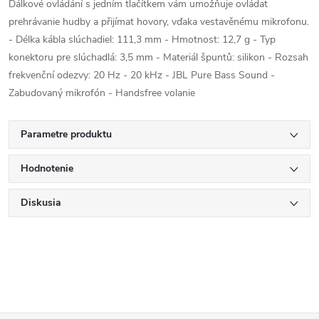
Dálkové ovládání s jedním tlačítkem vám umožňuje ovládat
prehrávanie hudby a přijímat hovory, vďaka vestavěnému mikrofonu.
- Délka kábla slúchadiel: 111,3 mm - Hmotnost: 12,7 g - Typ
konektoru pre slúchadlá: 3,5 mm - Materiál špuntů: silikon - Rozsah
frekvenční odezvy: 20 Hz - 20 kHz - JBL Pure Bass Sound -
Zabudovaný mikrofón - Handsfree volanie
Parametre produktu
Hodnotenie
Diskusia