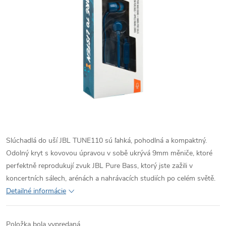
Slúchadlá do uší JBL TUNE110 sú ľahká, pohodlná a kompaktný.
Odolný kryt s kovovou úpravou v sobě ukrývá 9mm měniče, ktoré
perfektně reprodukují zvuk JBL Pure Bass, ktorý jste zažili v
koncertních sálech, arénách a nahrávacích studiích po celém světě.
Detailné informácie
Položka bola vypredaná…