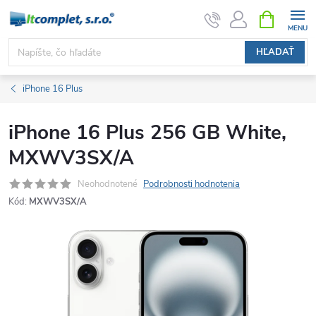
Prejsť
NÁKUPN
KOŠÍK
na
obsah
HĽADAŤ
iPhone 16 Plus
iPhone 16 Plus 256 GB White,
MXWV3SX/A
Neohodnotené
Podrobnosti hodnotenia
Kód:
MXWV3SX/A