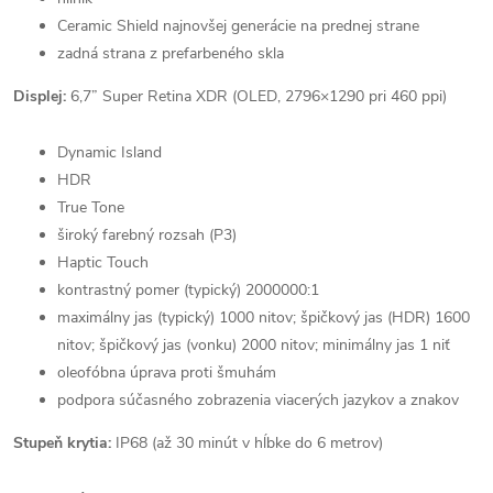
Ceramic Shield najnovšej generácie na prednej strane
zadná strana z prefarbeného skla
Displej:
6,7” Super Retina XDR (OLED, 2796×1290 pri 460 ppi)
Dynamic Island
HDR
True Tone
široký farebný rozsah (P3)
Haptic Touch
kontrastný pomer (typický) 2000000:1
maximálny jas (typický) 1000 nitov; špičkový jas (HDR) 1600
nitov; špičkový jas (vonku) 2000 nitov; minimálny jas 1 niť
oleofóbna úprava proti šmuhám
podpora súčasného zobrazenia viacerých jazykov a znakov
Stupeň krytia:
IP68 (až 30 minút v hĺbke do 6 metrov)