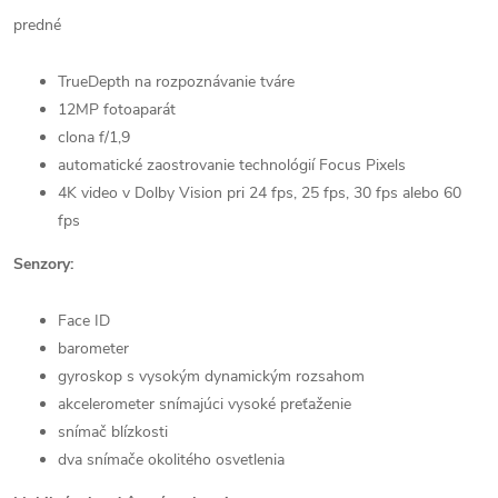
predné
TrueDepth na rozpoznávanie tváre
12MP fotoaparát
clona f/1,9
automatické zaostrovanie technológií Focus Pixels
4K video v Dolby Vision pri 24 fps, 25 fps, 30 fps alebo 60
fps
Senzory:
Face ID
barometer
gyroskop s vysokým dynamickým rozsahom
akcelerometer snímajúci vysoké preťaženie
snímač blízkosti
dva snímače okolitého osvetlenia