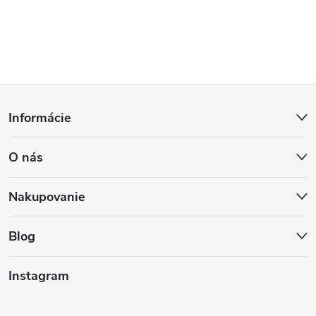
Z
Informácie
á
O nás
p
ä
Nakupovanie
t
Blog
i
Instagram
e