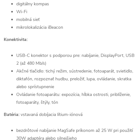
digitálny kompas
Wi-Fi
mobilná sieť
mikrolokalizácia iBeacon
Konektivita:
USB-C konektor s podporou pre: nabíjanie, DisplayPort, USB
2 (až 480 Mb/s)
Akčné tlačidlo: tichý režim, sústredenie, fotoaparát, svietidlo,
diktafón, rozpoznať hudbu, preložiť, lupa, ovládanie, skratka
alebo sprístupnenie
Ovládanie fotoaparátu: expozícia, hĺbka ostrosti, priblíženie,
fotoaparáty, štýly, tón
Batéria:
vstavaná dobíjacia lítium-iónová
bezdrôtové nabíjanie MagSafe príkonom až 25 W pri použití
30W adaptéra alebo silnejšieho