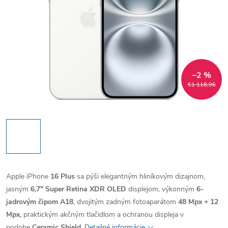
–2 %
€1 118,96
Apple iPhone
16 Plus
sa pýši elegantným hliníkovým dizajnom,
jasným
6,7" Super Retina XDR OLED
displejom, výkonným
6-
jadrovým čipom A18
, dvojitým zadným fotoaparátom
48 Mpx + 12
Mpx,
praktickým akčným tlačidlom a ochranou displeja v
podobe
Ceramic Shield
.
Detailné informácie