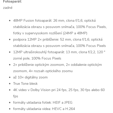
Fotoaparát:
zadné
48MP Fusion fotoaparát: 26 mm, clona f/1,6, optická
stabilizácia obrazu s posuvom snímača, 100% Focus Pixels,
fotky v supervysokom rozlíšení (24MP a 48MP)
podpora 12MP 2× priblíženie: 52 mm, clona f/1,6, optická
stabilizácia obrazu s posuvom snímača, 100% Focus Pixels
12MP ultraširokouhlý fotoaparát: 13 mm, clona f/2,2, 120 °
zorné pole, 100% Focus Pixels
2× priblíženie optickým zoomom, 2× oddialenie optickým
zoomom, 4× rozsah optického zoomu
až 10× digitálny zoom
True Tone blesk
4K video v Dolby Vision pri 24 fps, 25 fps, 30 fps alebo 60
fps
formáty ukladania fotiek: HEIF a JPEG
formáty ukladania videa: HEVC a H.264