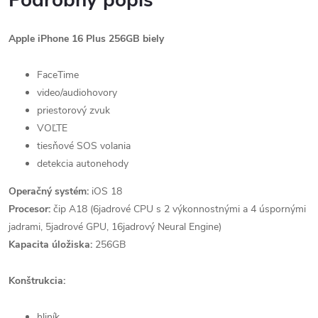
Podrobný popis
Apple iPhone 16 Plus 256GB biely
FaceTime
video/audiohovory
priestorový zvuk
VOĽTE
tiesňové SOS volania
detekcia autonehody
Operačný systém:
iOS 18
Procesor:
čip A18 (6jadrové CPU s 2 výkonnostnými a 4 úspornými
jadrami, 5jadrové GPU, 16jadrový Neural Engine)
Kapacita úložiska:
256GB
Konštrukcia:
hliník