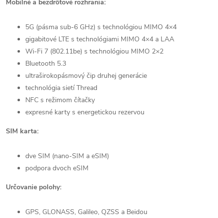
Mobilné a bezdrôtové rozhrania:
5G (pásma sub-6 GHz) s technológiou MIMO 4×4
gigabitové LTE s technológiami MIMO 4×4 a LAA
Wi-Fi 7 (802.11be) s technológiou MIMO 2×2
Bluetooth 5.3
ultraširokopásmový čip druhej generácie
technológia sietí Thread
NFC s režimom čítačky
expresné karty s energetickou rezervou
SIM karta:
dve SIM (nano-SIM a eSIM)
podpora dvoch eSIM
Určovanie polohy:
GPS, GLONASS, Galileo, QZSS a Beidou