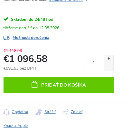
Skladom do 24/48 hod
12.08.2026
Možnosti doručenia
€1 118,96
€1 096,58
€891,53 bez DPH
Jednotková
cena:
PRIDAŤ DO KOŠÍKA
Opýtať sa
Strážiť
Zdieľať
Značka:
Apple