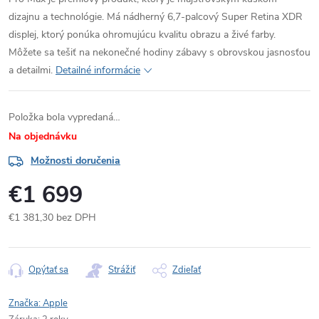
dizajnu a technológie. Má nádherný 6,7-palcový Super Retina XDR
displej, ktorý ponúka ohromujúcu kvalitu obrazu a živé farby.
Môžete sa tešiť na nekonečné hodiny zábavy s obrovskou jasnosťou
a detailmi.
Detailné informácie
Položka bola vypredaná…
Na objednávku
Možnosti doručenia
€1 699
€1 381,30 bez DPH
Jednotková
cena:
Opýtať sa
Strážiť
Zdieľať
Značka:
Apple