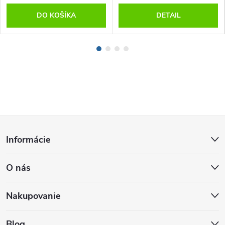
DO KOŠÍKA
DETAIL
Z
Informácie
á
O nás
p
ä
Nakupovanie
Blog