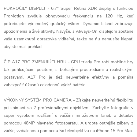
POKROČILÝ DISPLEJ - 6,7" Super Retina XDR displej s funkciou
ProMotion zvyšuje obnovovaciu frekvenciu na 120 Hz, keď
potrebujete výnimočný grafický výkon. Dynamic Island zobrazuje
upozornenia a živé aktivity. Navyše, s Always-On displejom zostane
vaša uzamknutá obrazovka viditeľná, takže na ňu nemusíte klepať,
aby ste mali prehľad.
ČIP A17 PRO ZMENUJÚCI HRU - GPU triedy Pro robí mobilné hry
tak pohlcujúcim pocitom, s bohatými prostrediami a realistickými
postavami. A17 Pro je tiež neuveriteľne efektívny a pomáha
zabezpečiť úžasnú celodennú výdrž batérie.
VÝKONNÝ SYSTÉM PRO CAMERA - Získajte neuveriteľnú flexibilitu
pri snímaní so 7 profesionálnymi objektívmi. Zachyťte fotografie v
super vysokom rozlíšení s väčším množstvom farieb a detailov
pomocou 48MP hlavného fotoaparátu. A urobte ostrejšie zábery z
väčšej vzdialenosti pomocou 5x teleobjektívu na iPhone 15 Pro Max.