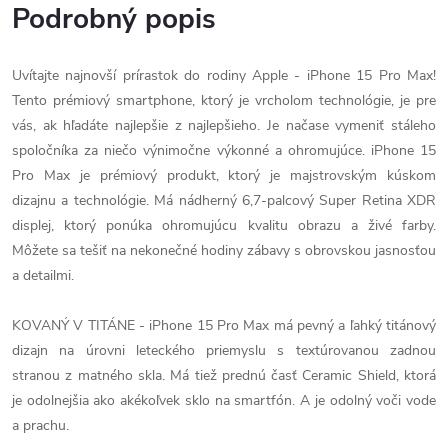
Podrobný popis
Uvítajte najnovší prírastok do rodiny Apple - iPhone 15 Pro Max!
Tento prémiový smartphone, ktorý je vrcholom technológie, je pre
vás, ak hľadáte najlepšie z najlepšieho. Je načase vymeniť stáleho
spoločníka za niečo výnimočne výkonné a ohromujúce.
iPhone 15
Pro Max je prémiový produkt, ktorý je majstrovským kúskom
dizajnu a technológie. Má nádherný 6,7-palcový Super Retina XDR
displej, ktorý ponúka ohromujúcu kvalitu obrazu a živé farby.
Môžete sa tešiť na nekonečné hodiny zábavy s obrovskou jasnosťou
a detailmi.
KOVANÝ V TITÁNE - iPhone 15 Pro Max má pevný a ľahký titánový
dizajn na úrovni leteckého priemyslu s textúrovanou zadnou
stranou z matného skla. Má tiež prednú časť Ceramic Shield, ktorá
je odolnejšia ako akékoľvek sklo na smartfón. A je odolný voči vode
a prachu.