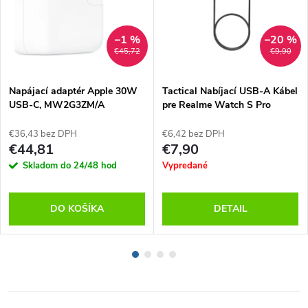
–1 %
–20 %
€45,72
€9,90
Napájací adaptér Apple 30W
Tactical Nabíjací USB-A Kábel
USB-C, MW2G3ZM/A
pre Realme Watch S Pro
€36,43 bez DPH
€6,42 bez DPH
€44,81
€7,90
Skladom do 24/48 hod
Vypredané
DO KOŠÍKA
DETAIL