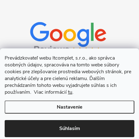
Prevádzkovateľ webu Itcomplet, s.r.o., ako správca
osobných údajov, spracováva na tomto webe súbory
cookies pre zlepšovanie prostredia webových stránok, pre
analytické účely a pre cielenú reklamu. Ďalším
prechádzaním tohoto webu vyjadrujete súhlas s ich
používaním. Viac informácií
tu
.
Nastavenie
Copyright 2026
Itcomplet s.r.o.
. Všetky práva vyhradené.
Upraviť
nastavenie cookies
Súhlasím
Vytvoril Shoptet