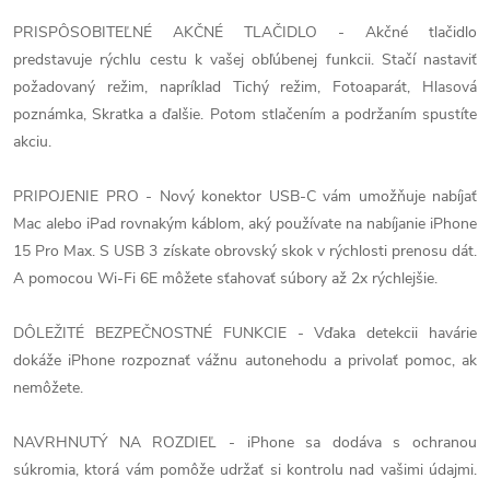
PRISPÔSOBITEĽNÉ AKČNÉ TLAČIDLO - Akčné tlačidlo
predstavuje rýchlu cestu k vašej obľúbenej funkcii. Stačí nastaviť
požadovaný režim, napríklad Tichý režim, Fotoaparát, Hlasová
poznámka, Skratka a ďalšie. Potom stlačením a podržaním spustíte
akciu.
PRIPOJENIE PRO - Nový konektor USB-C vám umožňuje nabíjať
Mac alebo iPad rovnakým káblom, aký používate na nabíjanie iPhone
15 Pro Max. S USB 3 získate obrovský skok v rýchlosti prenosu dát.
A pomocou Wi-Fi 6E môžete sťahovať súbory až 2x rýchlejšie.
DÔLEŽITÉ BEZPEČNOSTNÉ FUNKCIE - Vďaka detekcii havárie
dokáže iPhone rozpoznať vážnu autonehodu a privolať pomoc, ak
nemôžete.
NAVRHNUTÝ NA ROZDIEĽ - iPhone sa dodáva s ochranou
súkromia, ktorá vám pomôže udržať si kontrolu nad vašimi údajmi.