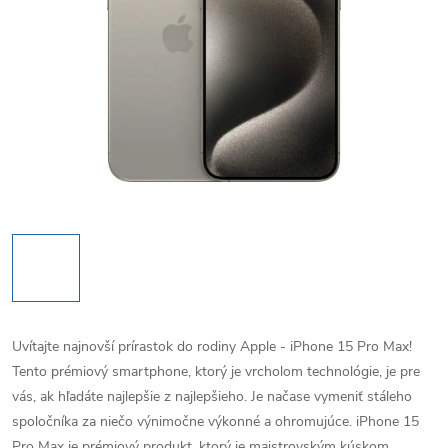
Uvítajte najnovší prírastok do rodiny Apple - iPhone 15 Pro Max!
Tento prémiový smartphone, ktorý je vrcholom technológie, je pre
vás, ak hľadáte najlepšie z najlepšieho. Je načase vymeniť stáleho
spoločníka za niečo výnimočne výkonné a ohromujúce.
iPhone 15
Pro Max je prémiový produkt, ktorý je majstrovským kúskom