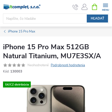
Prejsť
NÁKUPN
KOŠÍK
na
obsah
HĽADAŤ
iPhone 15 Pro Max
iPhone 15 Pro Max 512GB
Natural Titanium, MU7E3SX/A
Neohodnotené
Podrobnosti hodnotenia
Kód:
130003
SK/CZ distribúcia