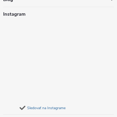
t
i
Instagram
e
Sledovať na Instagrame