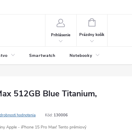
NÁKUPNÝ
KOŠÍK
Prázdny košík
Prihlásenie
stvo
Smartwatch
Notebooky
Počítač
Max 512GB Blue Titanium,
drobnosti hodnotenia
Kód:
130006
odiny Apple - iPhone 15 Pro Max! Tento prémiový