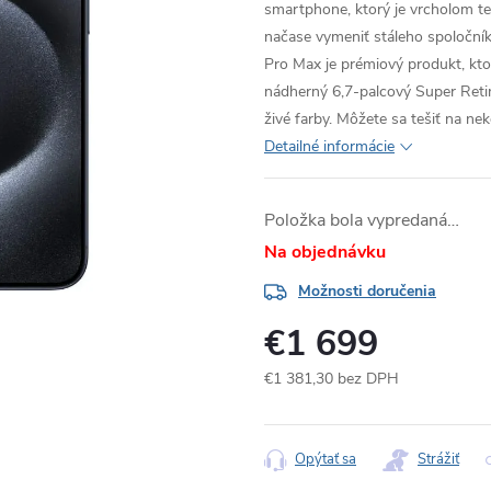
smartphone, ktorý je vrcholom tech
načase vymeniť stáleho spoloční
Pro Max je prémiový produkt, kt
nádherný 6,7-palcový Super Reti
živé farby. Môžete sa tešiť na n
Detailné informácie
Položka bola vypredaná…
Na objednávku
Možnosti doručenia
€1 699
€1 381,30 bez DPH
Jednotková
cena:
Opýtať sa
Strážiť