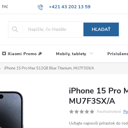
+421 43 202 13 59
FAQ
Blog
HĽADAŤ
💥 Xiaomi Promo 🎉
Mobily, tablety
Príslušen
iPhone 15 Pro Max 512GB Blue Titanium, MU7F3SX/A
iPhone 15 Pro 
MU7F3SX/A
Neohodnotené
Po
Uvítajte najnovší prírastok do r