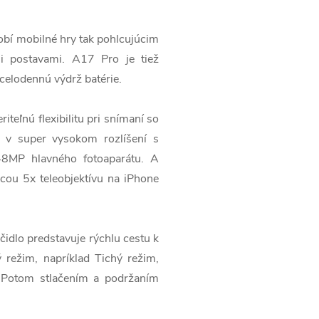
í mobilné hry tak pohlcujúcim
mi postavami. A17 Pro je tiež
celodennú výdrž batérie.
nú flexibilitu pri snímaní so
ie v super vysokom rozlíšení s
8MP hlavného fotoaparátu. A
ocou 5x teleobjektívu na iPhone
lo predstavuje rýchlu cestu k
ý režim, napríklad Tichý režim,
. Potom stlačením a podržaním