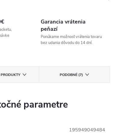
9€
Garancia vrátenia
peňazí
acketu,
návke
Ponúkame možnosť vrátenia tovaru
bez udania dôvodu do 14 dní.
E PRODUKTY
PODOBNÉ (7)
očné parametre
195949049484