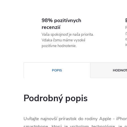
98% pozitívnych
recenzií
P
(
Vaša spokojnosť je naša priorita.
o
Vďaka čomu máme vysoké
i
pozitívne hodnotenie.
POPIS
HODNOT
Podrobný popis
Uvítajte najnovší prírastok do rodiny Apple - iPh
smartphone, ktorý je vrcholom technológie, je p