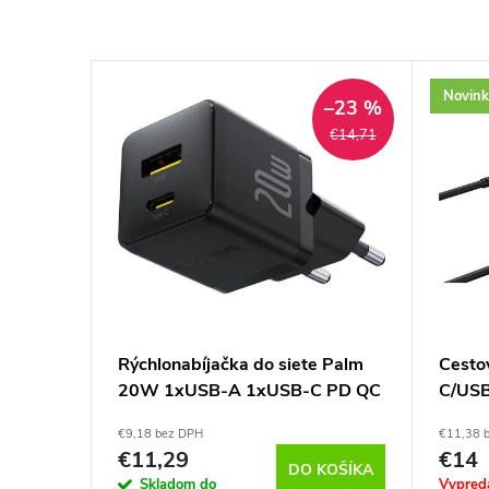
Novink
–23 %
€14,71
ér USB-
Rýchlonabíjačka do siete Palm
Cesto
P-
20W 1xUSB-A 1xUSB-C PD QC
C/USB
3.0, Baseus, Čierna
Samsun
€9,18 bez DPH
€11,38 
€11,29
€14
KOŠÍKA
DO KOŠÍKA
Skladom do
Vypred