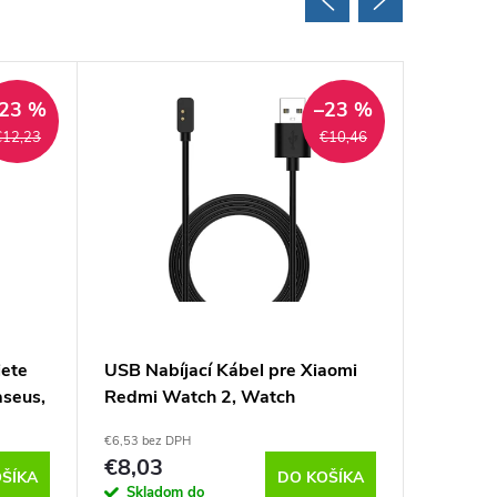
23 %
–23 %
€12,23
€10,46
iete
USB Nabíjací Kábel pre Xiaomi
Cestovn
seus,
Redmi Watch 2, Watch
USB-C 
5/Active/Lite, Mi Band 8/9/10,
OBAL:ME
€6,53 bez DPH
€8,68 bez 
Tactical, Čierny
€8,03
€10,6
ŠÍKA
DO KOŠÍKA
Skladom do
Sklad