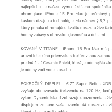
najlepšieho. Je načase vymeniť stáleho spoločník
ohromujúce.
iPhone 15 Pro Max je prémiový pr
kúskom dizajnu a technológie. Má nádherný 6,7-pal
ktorý ponúka ohromujúcu kvalitu obrazu a živé farb
hodiny zábavy s obrovskou jasnosťou a detailmi.
KOVANÝ V TITÁNE - iPhone 15 Pro Max má pevný
úrovni leteckého priemyslu s textúrovanou zadnou 
prednú časť Ceramic Shield, ktorá je odolnejšia ak
je odolný voči vode a prachu.
POKROČILÝ DISPLEJ - 6,7" Super Retina XDR d
zvyšuje obnovovaciu frekvenciu na 120 Hz, keď p
výkon. Dynamic Island zobrazuje upozornenia a živ
displejom zostane vaša uzamknutá obrazovka vi
klepať, aby ste mali prehľad.