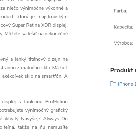
a za niečo výnimočne výkonné a
Farba
:
odukt, ktorý je majstrovským
cový Super Retina XDR displej,
Kapacita
:
y. Môžete sa tešiť na nekonečné
Výrobca
:
 a ľahký titánový dizajn na
stranou z matného skla. Má tiež
Produkt n
o akékoľvek sklo na smartfón. A
iPhone 
isplej s funkciou ProMotion
otrebujete výnimočný grafický
é aktivity. Navyše, s Always-On
diteľná, takže na ňu nemusíte