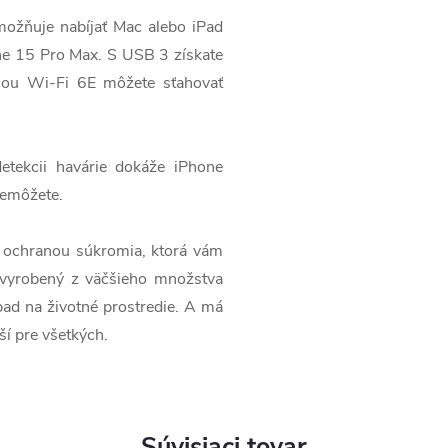
žňuje nabíjať Mac alebo iPad
ne 15 Pro Max. S USB 3 získate
cou Wi-Fi 6E môžete sťahovať
kcii havárie dokáže iPhone
nemôžete.
chranou súkromia, ktorá vám
 vyrobený z väčšieho množstva
pad na životné prostredie. A má
ší pre všetkých.
Súvisiaci tovar