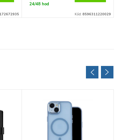
24/48 hod
24/48 ho
172672935
Kód:
8596311220029