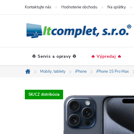
Prejsť
Kontaktujte nás
Hodnotenie obchodu
Na splátky
na
obsah
♻️ Servis a opravy ♻️
🔥 Výpredaj 🔥
Mobily, tablety
iPhone
iPhone 15 Pro Max
Domov
SK/CZ distribúcia