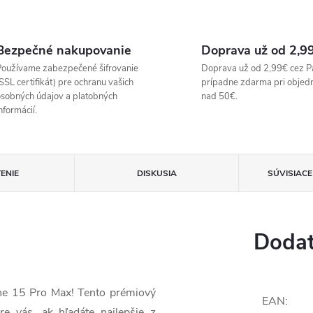
Bezpečné nakupovanie
Doprava už od 2,9
oužívame zabezpečené šifrovanie
Doprava už od 2,99€ cez P
SSL certifikát) pre ochranu vašich
prípadne zdarma pri objed
sobných údajov a platobných
nad 50€.
nformácií.
ENIE
DISKUSIA
SÚVISIAC
Dodat
one 15 Pro Max! Tento prémiový
EAN
:
re vás, ak hľadáte najlepšie z