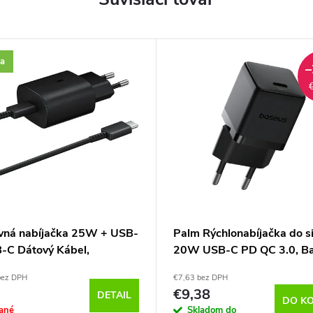
a
–
vná nabíjačka 25W + USB-
Palm Rýchlonabíjačka do s
-C Dátový Kábel,
20W USB-C PD QC 3.0, Ba
g, Čierna, (Bulk balenie)
Čierna
bez DPH
€7,63 bez DPH
€9,38
DETAIL
DO KO
ané
Skladom do