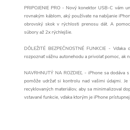
PRIPOJENIE PRO - Nový konektor USB-C vám umo
rovnakým káblom, aký používate na nabíjanie iPho
obrovský skok v rýchlosti prenosu dát. A pomo
súbory až 2x rýchlejšie.
DÔLEŽITÉ BEZPEČNOSTNÉ FUNKCIE - Vďaka dete
rozpoznať vážnu autonehodu a privolať pomoc, ak 
NAVRHNUTÝ NA ROZDIEĽ - iPhone sa dodáva s o
pomôže udržať si kontrolu nad vašimi údajmi. Je
recyklovaných materiálov, aby sa minimalizoval do
vstavané funkcie, vďaka ktorým je iPhone prístupnej