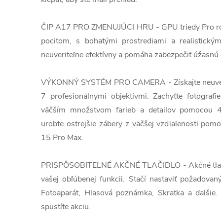
ČIP A17 PRO ZMENUJÚCI HRU - GPU triedy Pro rob
pocitom, s bohatými prostrediami a realistický
neuveriteľne efektívny a pomáha zabezpečiť úžasnú 
VÝKONNÝ SYSTÉM PRO CAMERA - Získajte neuveriteľ
7 profesionálnymi objektívmi. Zachyťte fotograf
väčším množstvom farieb a detailov pomocou 4
urobte ostrejšie zábery z väčšej vzdialenosti pom
15 Pro Max.
PRISPÔSOBITEĽNÉ AKČNÉ TLAČIDLO - Akčné tlačid
vašej obľúbenej funkcii. Stačí nastaviť požadovan
Fotoaparát, Hlasová poznámka, Skratka a ďalšie
spustíte akciu.