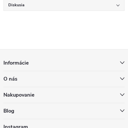
Diskusia
Z
Informácie
á
O nás
p
ä
Nakupovanie
t
Blog
i
Instagram