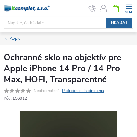
Prejsť
NÁKUPN
KOŠÍK
na
obsah
HĽADAŤ
Apple
Ochranné sklo na objektív pre
Apple iPhone 14 Pro / 14 Pro
Max, HOFI, Transparentné
Neohodnotené
Podrobnosti hodnotenia
Kód:
156912