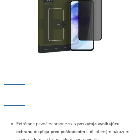
Extrémne pevné ochranné sklo
poskytuje vynikajúcu
ochranu displeja pred poškodením
spôsobeným nárazom
alebo pádom - a to po celom jeho povrchu.