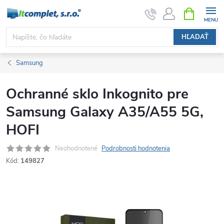
Prejsť
NÁKUPN
KOŠÍK
na
obsah
HĽADAŤ
Samsung
Ochranné sklo Inkognito pre
Samsung Galaxy A35/A55 5G,
HOFI
Neohodnotené
Podrobnosti hodnotenia
Kód:
149827