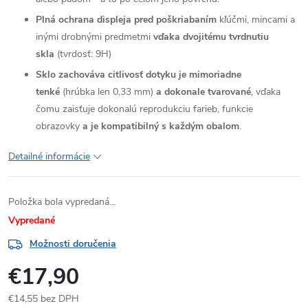
Plná ochrana displeja pred poškriabaním
kľúčmi, mincami a
inými drobnými predmetmi
vďaka dvojitému tvrdnutiu
skla
(tvrdosť: 9H)
Sklo zachováva citlivosť dotyku je mimoriadne
tenké
(hrúbka len 0,33 mm)
a dokonale tvarované
, vďaka
čomu zaisťuje dokonalú reprodukciu farieb, funkcie
obrazovky
a je kompatibilný s každým obalom
.
Detailné informácie
Položka bola vypredaná…
Vypredané
Možnosti doručenia
€17,90
€14,55 bez DPH