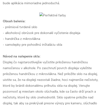
bude aplikácia mimoriadne jednoduchá.
Obsah balenia:
- prémiové tvrdené sklo
- alkoholový obrúsok pre dokonalé vyčistenie displeja
- handrička z mikrovlákna
- samolepky pre pohodlnú inštaláciu skla
Návod na nalepenie skla:
Displej čo najstarostlivejšie vyčistite priloženou handričkou
namočenou v alkohole. Po zaschnutí povrch displeja vyleštite
priloženou handričkou z mikrovlákna. Než priložíte sklo na displej,
uistite sa, že na displeji nezostali žiadne, hoci najmenšie nečistoty,
ktoré by bránili dokonalému priľnutiu skla na displej. Venujte
pozornosť aj miestam okolo slúchadla, kde sa často drží prach a
nečistoty, ktoré by sklo znehodnotili. Sklo opatrne priložte nad
displej, tak aby sa prekrývali presne výrezy pre kameru, slúchadlo