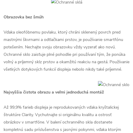
Obrazovka bez šmúh
Vďaka oleofóbnemu povlaku, ktorý chráni sklenený povrch pred
mastnými škvrnami a odtlačkami prstov, je používanie smartfónu
potešením. Nechajte svoju obrazovku vždy vyzerať ako novú.
Ochranné sklo zaisťuje plné pohodlie pri používaní tým, že ponúka
voľný a príjemný sklz prstov a okamžitú reakciu na gestá. Používanie
všetkých dotykových funkcií displeja nebolo nikdy také príjemné.
Najvyššia čistota obrazu a veľmi jednoduchá montáž
Až 99,9% farieb displeja je reprodukovaných vďaka kryštalickej
štruktúre Clarity. Vychutnajte si originálnu kvalitu a ostrosť
obrázkov v smartfóne. V balení ochranného skla dostanete
kompletnú sadu príslušenstva s jasnými pokynmi, vďaka ktorým