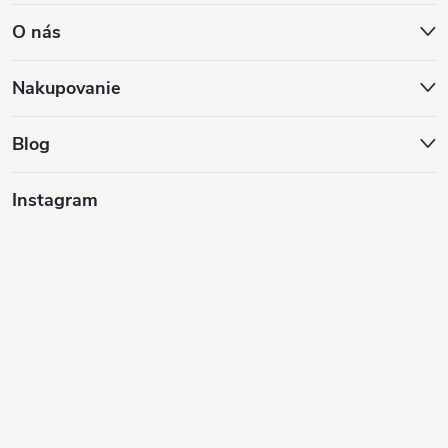
á
O nás
p
ä
Nakupovanie
t
Blog
i
Instagram
e