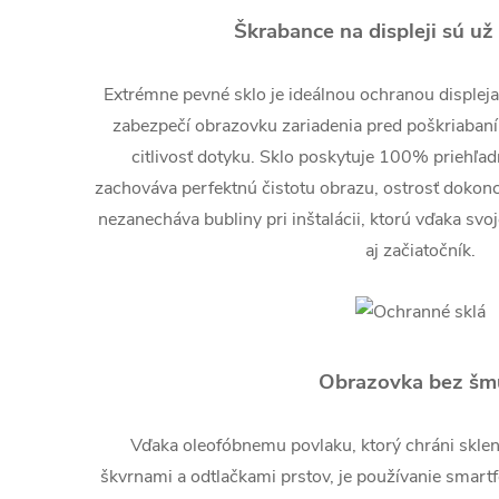
Škrabance na displeji sú už
Extrémne pevné sklo je ideálnou ochranou displej
zabezpečí obrazovku zariadenia pred poškriabaní
citlivosť dotyku. Sklo poskytuje 100% priehľad
zachováva perfektnú čistotu obrazu, ostrosť dokonc
nezanecháva bubliny pri inštalácii, ktorú vďaka svo
aj začiatočník.
Obrazovka bez šm
Vďaka oleofóbnemu povlaku, ktorý chráni skl
škvrnami a odtlačkami prstov, je používanie smart