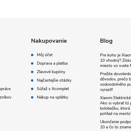
Nakupovanie
Blog
Môj účet
Pre koho je Xia
10 vhodný? Získa
Doprava a platba
miesto vo svete f
Zľavové kupóny
Prežite dovolenk
dôvodov, prečo 
Najčastejšie otázky
vodoodolného pu
upráce
Súťaž s Itcomplet
vyraziť!
zníkov
Nákup na splátky
Xiaomi Elektrick
Ako si vybrať tú
kolobežku, ktor
pohľad na mesto
Ukončenie podp
10 a čo to zname