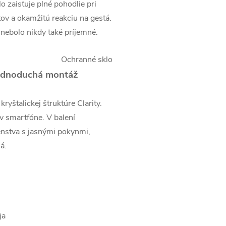
 zaisťuje plné pohodlie pri
tov a okamžitú reakciu na gestá.
 nebolo nikdy také príjemné.
 jednoduchá montáž
yštalickej štruktúre Clarity.
 v smartfóne. V balení
enstva s jasnými pokynmi,
á.
ja