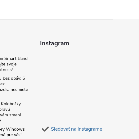
Instagram
omi Smart Band
jte svoje
itness!
u bez obáv: 5
bez
zdra nesmiete
é Kolobežky:
 pravú
á vám zmení
?
Sledovať na Instagrame
ory Windows
ná pre vás!