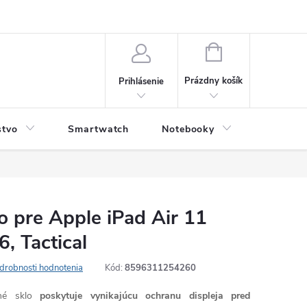
NÁKUPNÝ
KOŠÍK
Prázdny košík
Prihlásenie
stvo
Smartwatch
Notebooky
Počítač
lo pre Apple iPad Air 11
, Tactical
drobnosti hodnotenia
Kód:
8596311254260
né sklo
poskytuje vynikajúcu ochranu displeja pred