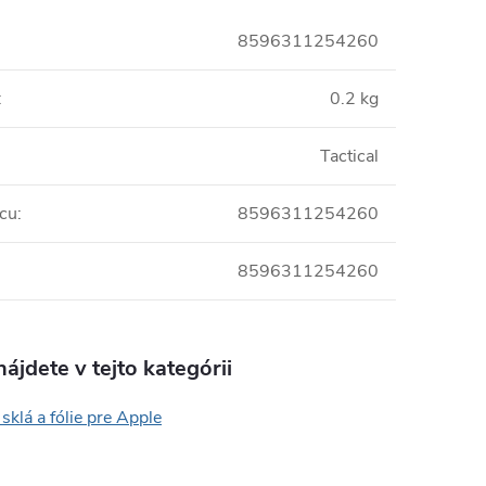
8596311254260
:
0.2 kg
Tactical
cu
:
8596311254260
8596311254260
ájdete v tejto kategórii
sklá a fólie pre Apple