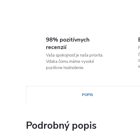
98% pozitívnych
recenzií
P
(
Vaša spokojnosť je naša priorita.
o
Vďaka čomu máme vysoké
i
pozitívne hodnotenie.
POPIS
Podrobný popis