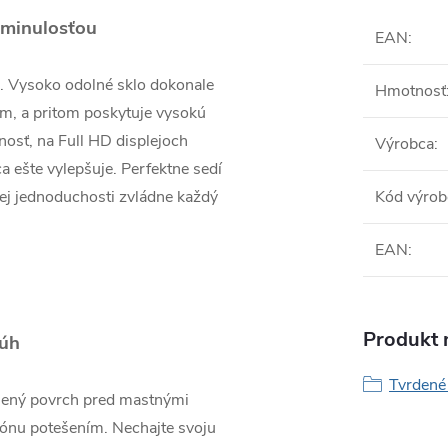
 minulosťou
EAN
:
a. Vysoko odolné sklo dokonale
Hmotnosť
m, a pritom poskytuje vysokú
nosť, na Full HD displejoch
Výrobca
:
a ešte vylepšuje. Perfektne sedí
jej jednoduchosti zvládne každý
Kód výrob
EAN
:
Produkt n
úh
Tvrdené 
enený povrch pred mastnými
fónu potešením. Nechajte svoju