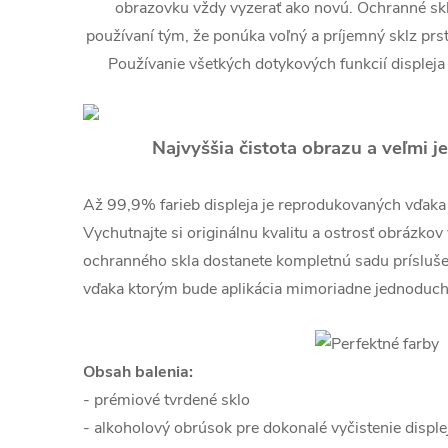
obrazovku vždy vyzerať ako novú. Ochranné sklo
používaní tým, že ponúka voľný a príjemný sklz prs
Používanie všetkých dotykových funkcií displeja
Najvyššia čistota obrazu a veľmi
Až 99,9% farieb displeja je reprodukovaných vďaka kr
Vychutnajte si originálnu kvalitu a ostrosť obrázkov
ochranného skla dostanete kompletnú sadu prísluš
vďaka ktorým bude aplikácia mimoriadne jednoduch
Obsah balenia:
- prémiové tvrdené sklo
- alkoholový obrúsok pre dokonalé vyčistenie disple