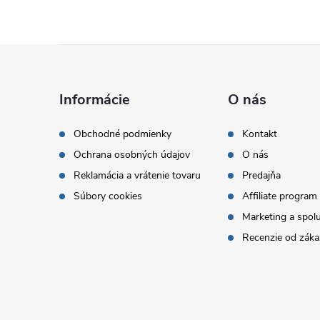
Z
á
Informácie
O nás
p
Obchodné podmienky
Kontakt
Ochrana osobných údajov
O nás
ä
Reklamácia a vrátenie tovaru
Predajňa
t
Súbory cookies
Affiliate program
Marketing a spol
i
Recenzie od záka
e