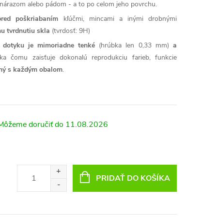
árazom alebo pádom - a to po celom jeho povrchu.
pred poškriabaním
kľúčmi, mincami a inými drobnými
u tvrdnutiu skla
(tvrdosť: 9H)
sť dotyku je mimoriadne tenké
(hrúbka len 0,33 mm)
a
ka čomu zaisťuje dokonalú reprodukciu farieb, funkcie
lný s každým obalom
.
11.08.2026
PRIDAŤ DO KOŠÍKA