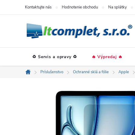
Prejsť
Kontaktujte nás
Hodnotenie obchodu
Na splátky
na
obsah
♻️ Servis a opravy ♻️
🔥 Výpredaj 🔥
Príslušenstvo
Ochranné sklá a fólie
Apple
Domov