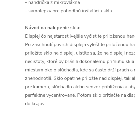
- handrička z mikrovlákna
- samolepky pre pohodlnú inštaláciu skla
Návod na nalepenie skla:
Displej čo najstarostlivejšie vyčistite priloženou h
Po zaschnutí povrch displeja vyleštite priloženou h
priložíte sklo na displej, uistite sa, že na displeji n
nečistoty, ktoré by bránili dokonalému priľnutiu skla
miestam okolo slúchadla, kde sa často drží prach a n
znehodnotili. Sklo opatrne priložte nad displej, tak 
pre kameru, slúchadlo alebo senzor priblíženia a aby
perfektne vycentrované. Potom sklo pritlačte na disp
do krajov.