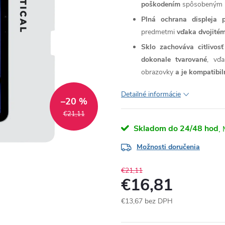
poškodením
spôsobeným n
Plná ochrana displeja 
predmetmi
vďaka dvojitém
Sklo zachováva citlivo
dokonale tvarované
, vďa
obrazovky
a je kompatibi
Detailné informácie
–20 %
€21,11
Skladom do 24/48 hod
Možnosti doručenia
€21,11
€16,81
€13,67 bez DPH
Jednotková
cena: