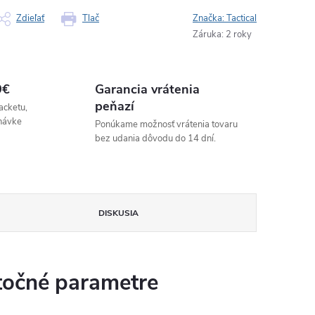
Zdieľať
Tlač
Značka:
Tactical
Záruka
:
2 roky
9€
Garancia vrátenia
peňazí
acketu,
návke
Ponúkame možnosť vrátenia tovaru
bez udania dôvodu do 14 dní.
DISKUSIA
očné parametre