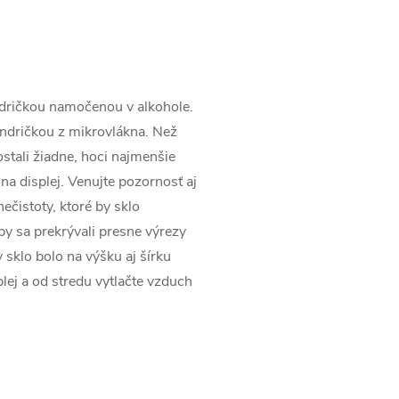
andričkou namočenou v alkohole.
andričkou z mikrovlákna. Než
ezostali žiadne, hoci najmenšie
 na displej. Venujte pozornosť aj
ečistoty, ktoré by sklo
aby sa prekrývali presne výrezy
 sklo bolo na výšku aj šírku
lej a od stredu vytlačte vzduch