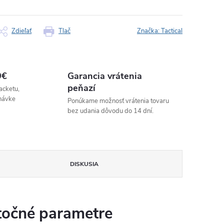
Zdieľať
Tlač
Značka:
Tactical
9€
Garancia vrátenia
peňazí
acketu,
návke
Ponúkame možnosť vrátenia tovaru
bez udania dôvodu do 14 dní.
DISKUSIA
očné parametre