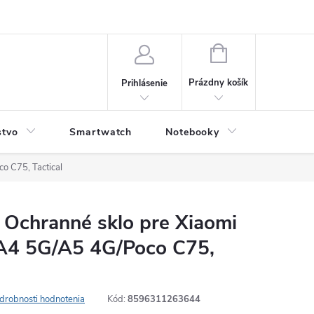
NÁKUPNÝ
KOŠÍK
Prázdny košík
Prihlásenie
stvo
Smartwatch
Notebooky
Počítač
o C75, Tactical
 Ochranné sklo pre Xiaomi
A4 5G/A5 4G/Poco C75,
drobnosti hodnotenia
Kód:
8596311263644