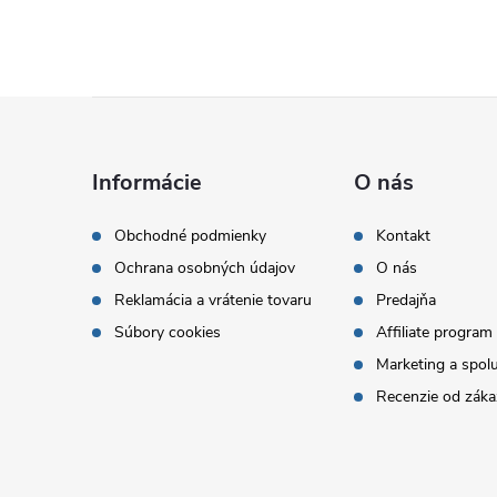
Z
á
Informácie
O nás
p
Obchodné podmienky
Kontakt
Ochrana osobných údajov
O nás
ä
Reklamácia a vrátenie tovaru
Predajňa
t
Súbory cookies
Affiliate program
Marketing a spol
i
Recenzie od záka
e