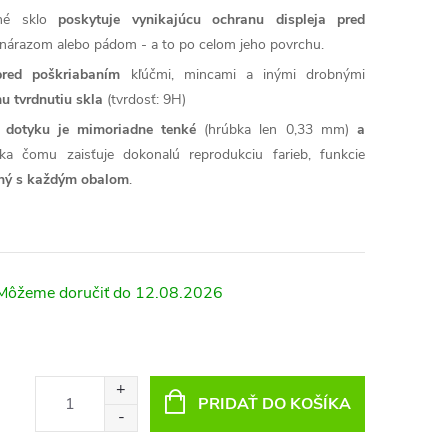
né sklo
poskytuje vynikajúcu ochranu displeja pred
árazom alebo pádom - a to po celom jeho povrchu.
pred poškriabaním
kľúčmi, mincami a inými drobnými
u tvrdnutiu skla
(tvrdosť: 9H)
sť dotyku je mimoriadne tenké
(hrúbka len 0,33 mm)
a
ka čomu zaisťuje dokonalú reprodukciu farieb, funkcie
lný s každým obalom
.
12.08.2026
PRIDAŤ DO KOŠÍKA