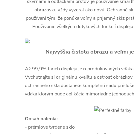
škvrnami a odtlačkami prstov, je používanie smart
obrazovku vždy vyzerať ako novú. Ochranné sklo
používaní tým, že ponúka voľný a príjemný sklz prs
Používanie všetkých dotykových funkcií displeja
Najvyššia čistota obrazu a veľmi
Až 99,9% farieb displeja je reprodukovaných vďaka kr
Vychutnajte si originálnu kvalitu a ostrosť obrázkov
ochranného skla dostanete kompletnú sadu prísluš
vďaka ktorým bude aplikácia mimoriadne jednoduch
Obsah balenia:
- prémiové tvrdené sklo