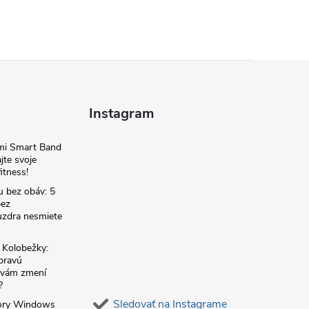
Instagram
omi Smart Band
jte svoje
itness!
u bez obáv: 5
bez
zdra nesmiete
é Kolobežky:
 pravú
á vám zmení
?
Sledovať na Instagrame
ory Windows