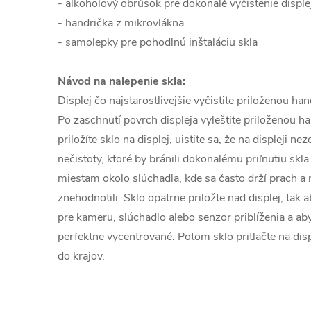
- alkoholový obrúsok pre dokonalé vyčistenie disple
- handrička z mikrovlákna
- samolepky pre pohodlnú inštaláciu skla
Návod na nalepenie skla:
Displej čo najstarostlivejšie vyčistite priloženou h
Po zaschnutí povrch displeja vyleštite priloženou h
priložíte sklo na displej, uistite sa, že na displeji n
nečistoty, ktoré by bránili dokonalému priľnutiu skla
miestam okolo slúchadla, kde sa často drží prach a n
znehodnotili. Sklo opatrne priložte nad displej, tak 
pre kameru, slúchadlo alebo senzor priblíženia a aby
perfektne vycentrované. Potom sklo pritlačte na disp
do krajov.