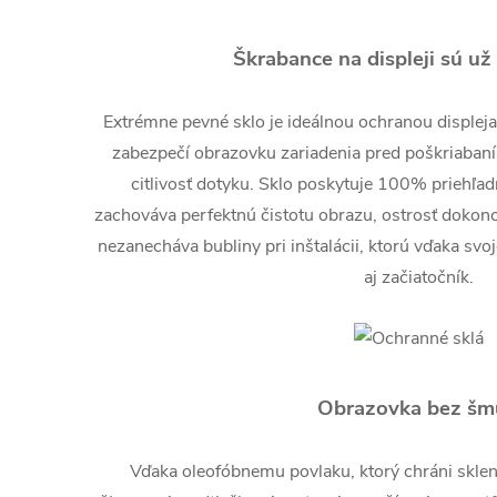
Škrabance na displeji sú už
Extrémne pevné sklo je ideálnou ochranou displej
zabezpečí obrazovku zariadenia pred poškriabaní
citlivosť dotyku. Sklo poskytuje 100% priehľad
zachováva perfektnú čistotu obrazu, ostrosť dokonc
nezanecháva bubliny pri inštalácii, ktorú vďaka svo
aj začiatočník.
Obrazovka bez šm
Vďaka oleofóbnemu povlaku, ktorý chráni skl