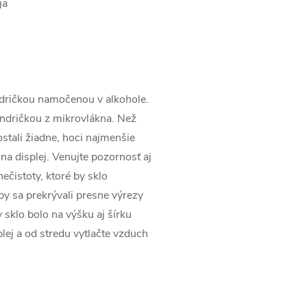
ja
andričkou namočenou v alkohole.
andričkou z mikrovlákna. Než
ezostali žiadne, hoci najmenšie
 na displej. Venujte pozornosť aj
ečistoty, ktoré by sklo
aby sa prekrývali presne výrezy
 sklo bolo na výšku aj šírku
lej a od stredu vytlačte vzduch