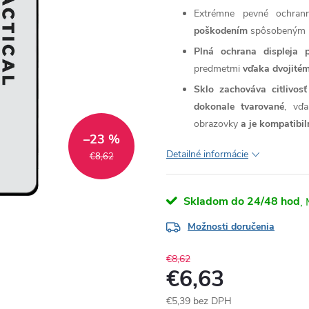
Extrémne pevné ochran
poškodením
spôsobeným n
Plná ochrana displeja 
predmetmi
vďaka dvojitém
Sklo zachováva citlivo
dokonale tvarované
, vďa
obrazovky
a je kompatibi
–23 %
Detailné informácie
€8,62
Skladom do 24/48 hod
Možnosti doručenia
€8,62
€6,63
€5,39 bez DPH