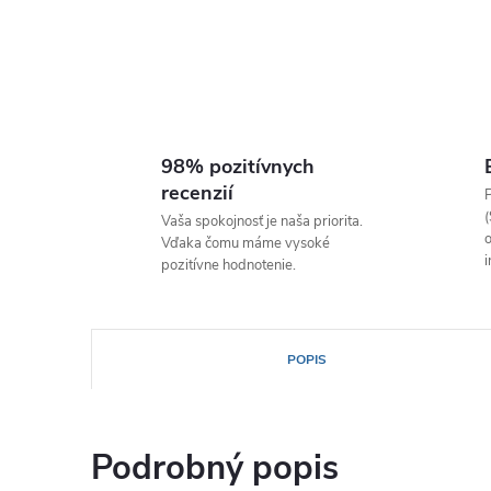
98% pozitívnych
recenzií
P
(
Vaša spokojnosť je naša priorita.
o
Vďaka čomu máme vysoké
i
pozitívne hodnotenie.
POPIS
Podrobný popis