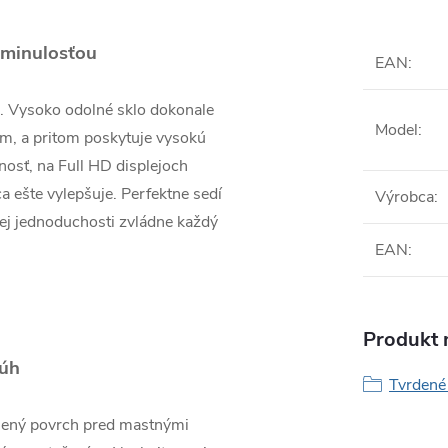
 minulosťou
EAN
:
a. Vysoko odolné sklo dokonale
Model
:
m, a pritom poskytuje vysokú
nosť, na Full HD displejoch
a ešte vylepšuje. Perfektne sedí
Výrobca
:
jej jednoduchosti zvládne každý
EAN
:
Produkt n
úh
Tvrdené 
enený povrch pred mastnými