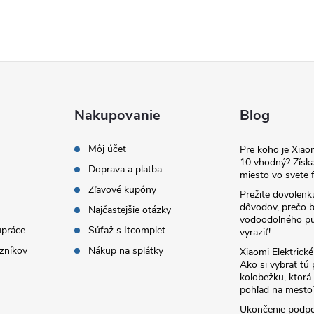
Nakupovanie
Blog
Môj účet
Pre koho je Xia
10 vhodný? Získa
Doprava a platba
miesto vo svete f
Zľavové kupóny
Prežite dovolenk
dôvodov, prečo 
Najčastejšie otázky
vodoodolného pu
upráce
Súťaž s Itcomplet
vyraziť!
zníkov
Nákup na splátky
Xiaomi Elektrick
Ako si vybrať tú
kolobežku, ktor
pohľad na mesto
Ukončenie podp