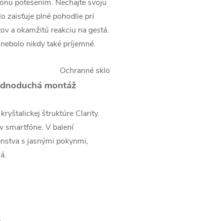
fónu potešením. Nechajte svoju
 zaisťuje plné pohodlie pri
tov a okamžitú reakciu na gestá.
 nebolo nikdy také príjemné.
 jednoduchá montáž
yštalickej štruktúre Clarity.
 v smartfóne. V balení
enstva s jasnými pokynmi,
á.