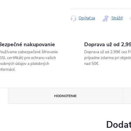
Jednotková
cena:
Opýtať sa
Strážiť
Bezpečné nakupovanie
Doprava už od 2,9
oužívame zabezpečené šifrovanie
Doprava už od 2,99€ cez P
SSL certifikát) pre ochranu vašich
prípadne zdarma pri objed
sobných údajov a platobných
nad 50€.
nformácií.
HODNOTENIE
Dodat