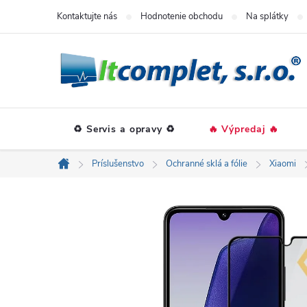
Prejsť
Kontaktujte nás
Hodnotenie obchodu
Na splátky
na
obsah
♻️ Servis a opravy ♻️
🔥 Výpredaj 🔥
Príslušenstvo
Ochranné sklá a fólie
Xiaomi
Domov