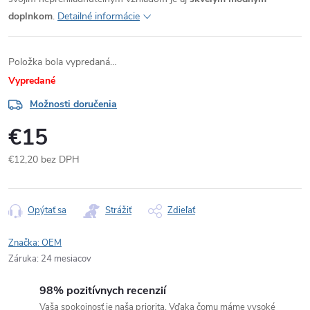
doplnkom
.
Detailné informácie
Položka bola vypredaná…
Vypredané
Možnosti doručenia
€15
€12,20 bez DPH
Jednotková
cena:
Opýtať sa
Strážiť
Zdieľať
Značka:
OEM
Záruka
:
24 mesiacov
98% pozitívnych recenzií
Vaša spokojnosť je naša priorita. Vďaka čomu máme vysoké