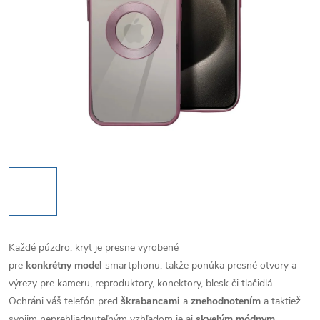
Každé púzdro, kryt je presne vyrobené
pre
konkrétny model
smartphonu, takže ponúka presné otvory a
výrezy pre kameru, reproduktory, konektory, blesk či tlačidlá.
Ochráni váš telefón pred
škrabancami
a
znehodnotením
a taktiež
svojim neprehliadnuteľným vzhľadom je aj
skvelým módnym