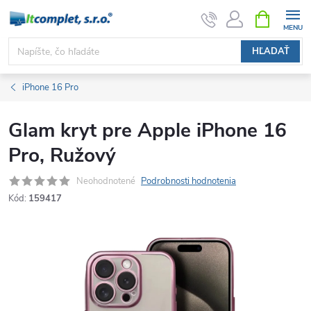
Prejsť
NÁKUPN
KOŠÍK
na
obsah
HĽADAŤ
iPhone 16 Pro
Glam kryt pre Apple iPhone 16
Pro, Ružový
Neohodnotené
Podrobnosti hodnotenia
Kód:
159417