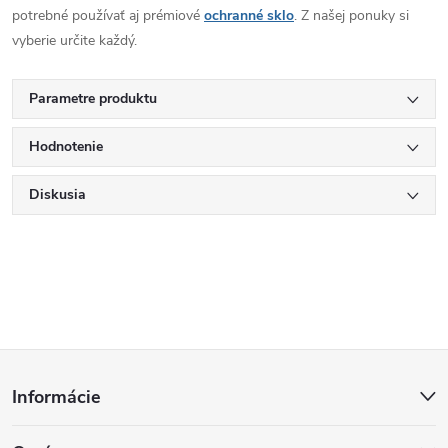
potrebné používať aj prémiové
ochranné sklo
. Z našej ponuky si
vyberie určite každý.
Parametre produktu
Hodnotenie
Diskusia
Z
Informácie
á