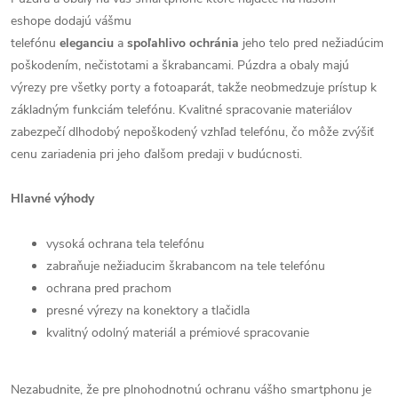
eshope dodajú vášmu
telefónu
eleganciu
a
spoľahlivo
ochránia
jeho telo pred nežiadúcim
poškodením, nečistotami a škrabancami. Púzdra a obaly majú
výrezy pre všetky porty a fotoaparát, takže neobmedzuje prístup k
základným funkciám telefónu. Kvalitné spracovanie materiálov
zabezpečí dlhodobý nepoškodený vzhľad telefónu, čo môže zvýšiť
cenu zariadenia pri jeho ďalšom predaji v budúcnosti.
Hlavné výhody
vysoká ochrana tela telefónu
zabraňuje nežiaducim škrabancom na tele telefónu
ochrana pred prachom
presné výrezy na konektory a tlačidla
kvalitný odolný materiál a prémiové spracovanie
Nezabudnite, že pre plnohodnotnú ochranu vášho smartphonu je