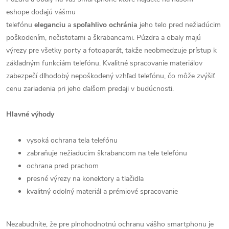
eshope dodajú vášmu
telefónu
eleganciu
a
spoľahlivo
ochránia
jeho telo pred nežiadúcim
poškodením, nečistotami a škrabancami. Púzdra a obaly majú
výrezy pre všetky porty a fotoaparát, takže neobmedzuje prístup k
základným funkciám telefónu. Kvalitné spracovanie materiálov
zabezpečí dlhodobý nepoškodený vzhľad telefónu, čo môže zvýšiť
cenu zariadenia pri jeho ďalšom predaji v budúcnosti.
Hlavné výhody
vysoká ochrana tela telefónu
zabraňuje nežiaducim škrabancom na tele telefónu
ochrana pred prachom
presné výrezy na konektory a tlačidla
kvalitný odolný materiál a prémiové spracovanie
Nezabudnite, že pre plnohodnotnú ochranu vášho smartphonu je