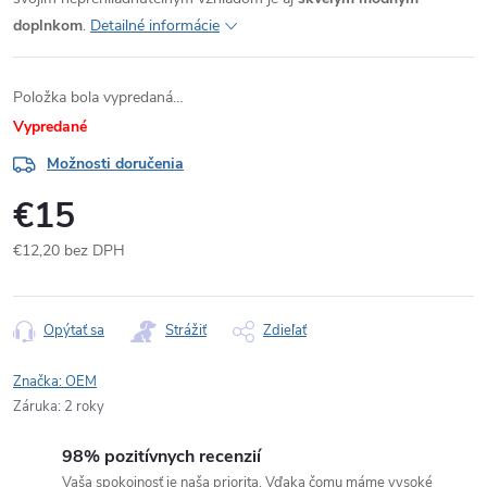
doplnkom
.
Detailné informácie
Položka bola vypredaná…
Vypredané
Možnosti doručenia
€15
€12,20 bez DPH
Jednotková
cena:
Opýtať sa
Strážiť
Zdieľať
Značka:
OEM
Záruka
:
2 roky
98% pozitívnych recenzií
Vaša spokojnosť je naša priorita. Vďaka čomu máme vysoké