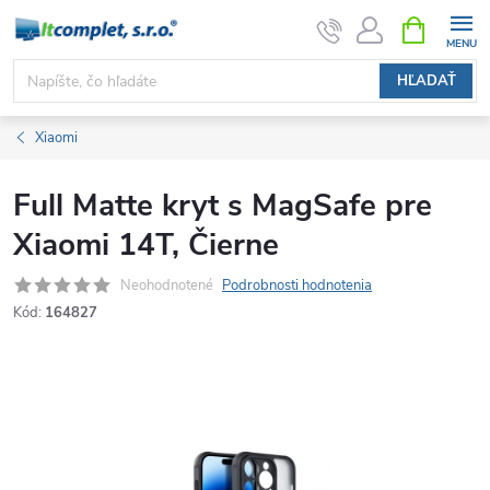
Prejsť
NÁKUPN
KOŠÍK
na
obsah
HĽADAŤ
Xiaomi
Full Matte kryt s MagSafe pre
Xiaomi 14T, Čierne
Neohodnotené
Podrobnosti hodnotenia
Kód:
164827