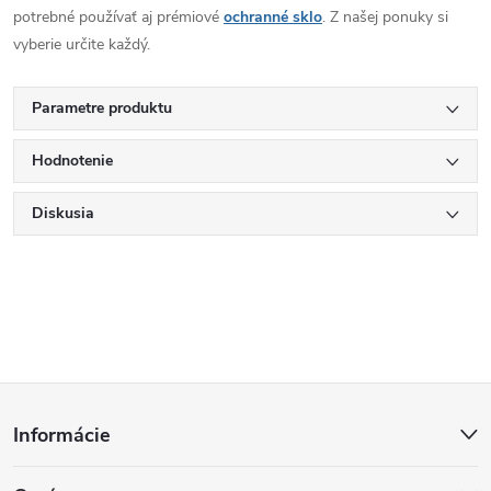
potrebné používať aj prémiové
ochranné sklo
. Z našej ponuky si
vyberie určite každý.
Parametre produktu
Hodnotenie
Diskusia
Z
Informácie
á