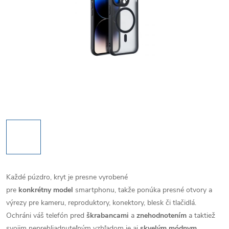
Každé púzdro, kryt je presne vyrobené
pre
konkrétny model
smartphonu, takže ponúka presné otvory a
výrezy pre kameru, reproduktory, konektory, blesk či tlačidlá.
Ochráni váš telefón pred
škrabancami
a
znehodnotením
a taktiež
svojim neprehliadnuteľným vzhľadom je aj
skvelým módnym