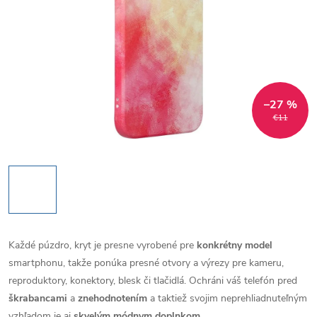
–27 %
€11
Každé púzdro, kryt je presne vyrobené pre
konkrétny model
smartphonu, takže ponúka presné otvory a výrezy pre kameru,
reproduktory, konektory, blesk či tlačidlá. Ochráni váš telefón pred
škrabancami
a
znehodnotením
a taktiež svojim neprehliadnuteľným
vzhľadom je aj
skvelým módnym doplnkom
.