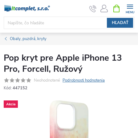
Prejsť
NÁKUPN
KOŠÍK
na
obsah
HĽADAŤ
Obaly, puzdrá, kryty
Pop kryt pre Apple iPhone 13
Pro, Forcell, Ružový
Neohodnotené
Podrobnosti hodnotenia
Kód:
447152
Akcia