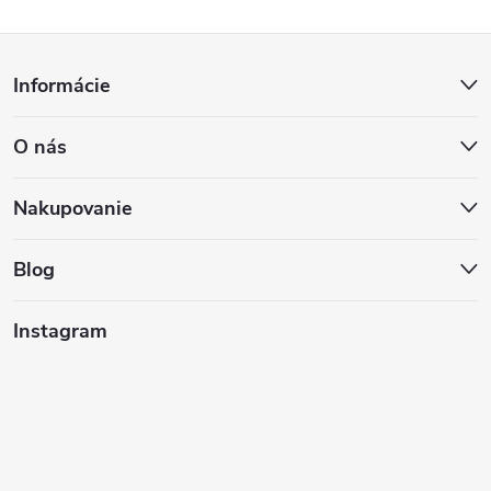
Z
Informácie
á
O nás
p
ä
Nakupovanie
t
Blog
i
Instagram
e