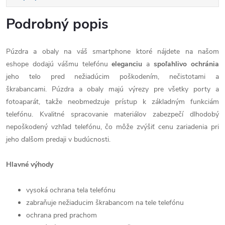
Podrobný popis
Púzdra a obaly na váš smartphone ktoré nájdete na našom
eshope dodajú vášmu telefónu
eleganciu
a
spoľahlivo
ochránia
jeho telo pred nežiadúcim poškodením, nečistotami a
škrabancami. Púzdra a obaly majú výrezy pre všetky porty a
fotoaparát, takže neobmedzuje prístup k základným funkciám
telefónu. Kvalitné spracovanie materiálov zabezpečí dlhodobý
nepoškodený vzhľad telefónu, čo môže zvýšiť cenu zariadenia pri
jeho ďalšom predaji v budúcnosti.
Hlavné výhody
vysoká ochrana tela telefónu
zabraňuje nežiaducim škrabancom na tele telefónu
ochrana pred prachom