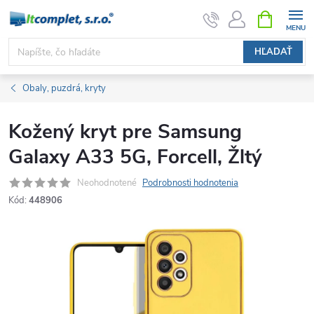
Prejsť
NÁKUPN
KOŠÍK
na
obsah
HĽADAŤ
Obaly, puzdrá, kryty
Kožený kryt pre Samsung
Galaxy A33 5G, Forcell, Žltý
Neohodnotené
Podrobnosti hodnotenia
Kód:
448906