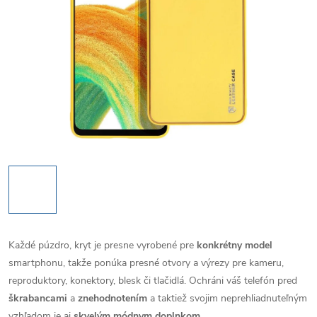
Každé púzdro, kryt je presne vyrobené pre
konkrétny model
smartphonu, takže ponúka presné otvory a výrezy pre kameru,
reproduktory, konektory, blesk či tlačidlá. Ochráni váš telefón pred
škrabancami
a
znehodnotením
a taktiež svojim neprehliadnuteľným
vzhľadom je aj
skvelým módnym doplnkom
.