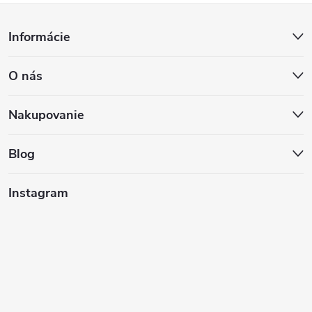
Z
Informácie
á
O nás
p
ä
Nakupovanie
t
Blog
i
Instagram
e