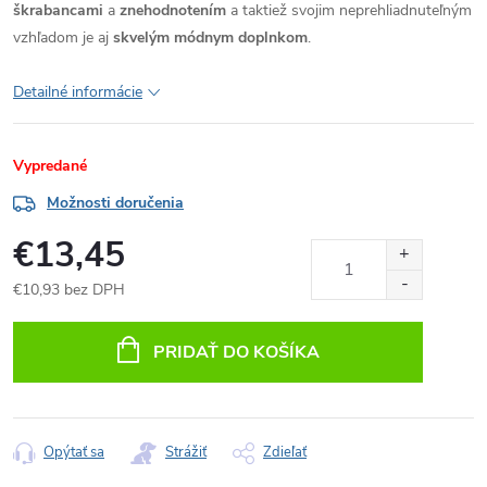
škrabancami
a
znehodnotením
a taktiež svojim neprehliadnuteľným
vzhľadom je aj
skvelým módnym doplnkom
.
Detailné informácie
Vypredané
Možnosti doručenia
€13,45
€10,93 bez DPH
Jednotková
cena:
PRIDAŤ DO KOŠÍKA
Opýtať sa
Strážiť
Zdieľať