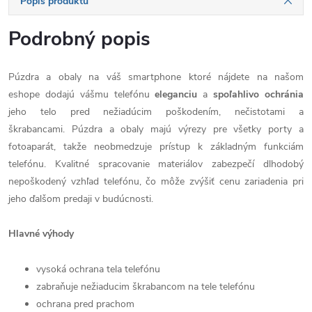
Popis produktu
Podrobný popis
Púzdra a obaly na váš smartphone ktoré nájdete na našom
eshope dodajú vášmu telefónu
eleganciu
a
spoľahlivo
ochránia
jeho telo pred nežiadúcim poškodením, nečistotami a
škrabancami. Púzdra a obaly majú výrezy pre všetky porty a
fotoaparát, takže neobmedzuje prístup k základným funkciám
telefónu. Kvalitné spracovanie materiálov zabezpečí dlhodobý
nepoškodený vzhľad telefónu, čo môže zvýšiť cenu zariadenia pri
jeho ďalšom predaji v budúcnosti.
Hlavné výhody
vysoká ochrana tela telefónu
zabraňuje nežiaducim škrabancom na tele telefónu
ochrana pred prachom