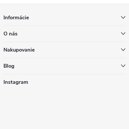
Z
Informácie
á
O nás
p
ä
Nakupovanie
t
Blog
i
Instagram
e