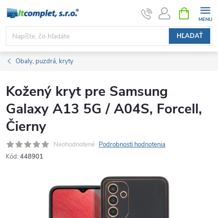
Prejsť
NÁKUPN
KOŠÍK
na
obsah
HĽADAŤ
Obaly, puzdrá, kryty
Kožený kryt pre Samsung
Galaxy A13 5G / A04S, Forcell,
Čierny
Neohodnotené
Podrobnosti hodnotenia
Kód:
448901