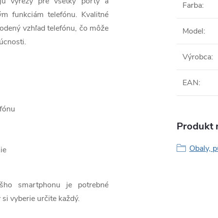
jú výrezy pre všetky porty a
Farba
:
ým funkciám telefónu. Kvalitné
odený vzhľad telefónu, čo môže
Model
:
úcnosti.
Výrobca
:
EAN
:
efónu
Produkt n
Obaly, p
ie
ášho smartphonu je potrebné
 si vyberie určite každý.