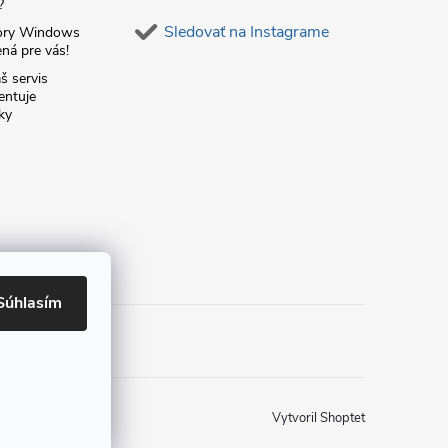
?
Sledovať na Instagrame
ory Windows
ná pre vás!
š servis
entuje
ky
Súhlasím
Vytvoril Shoptet