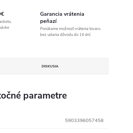
9€
Garancia vrátenia
peňazí
acketu,
návke
Ponúkame možnosť vrátenia tovaru
bez udania dôvodu do 14 dní.
DISKUSIA
očné parametre
5903396057458