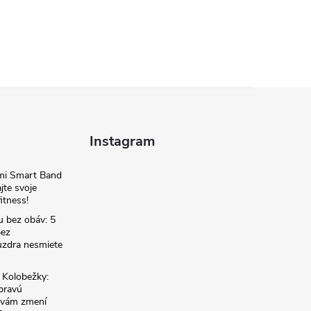
Instagram
omi Smart Band
jte svoje
itness!
u bez obáv: 5
bez
zdra nesmiete
é Kolobežky:
 pravú
á vám zmení