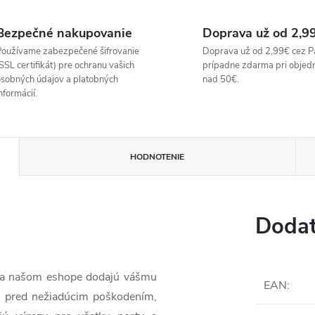
Bezpečné nakupovanie
Doprava už od 2,9
oužívame zabezpečené šifrovanie
Doprava už od 2,99€ cez P
SSL certifikát) pre ochranu vašich
prípadne zdarma pri objed
sobných údajov a platobných
nad 50€.
nformácií.
HODNOTENIE
Dodat
 na našom eshope dodajú vášmu
EAN
:
o pred nežiadúcim poškodením,