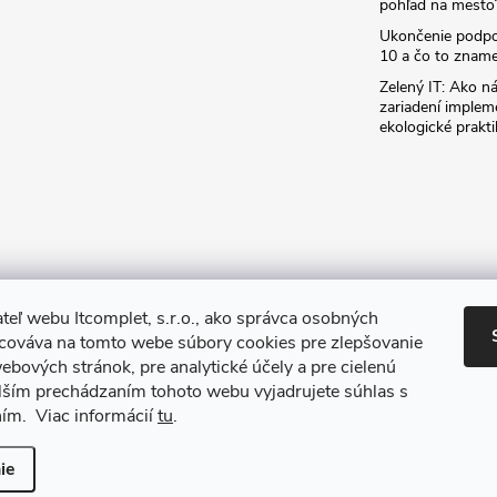
pohľad na mesto
Ukončenie podp
10 a čo to zname
Zelený IT: Ako ná
zariadení implem
ekologické prakti
teľ webu Itcomplet, s.r.o., ako správca osobných
acováva na tomto webe súbory cookies pre zlepšovanie
ebových stránok, pre analytické účely a pre cielenú
lším prechádzaním tohoto webu vyjadrujete súhlas s
ním. Viac informácií
tu
.
iť nastavenie cookies
ie