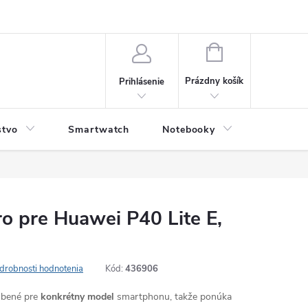
NÁKUPNÝ
KOŠÍK
Prázdny košík
Prihlásenie
stvo
Smartwatch
Notebooky
Počítač
o pre Huawei P40 Lite E,
drobnosti hodnotenia
Kód:
436906
robené pre
konkrétny model
smartphonu, takže ponúka