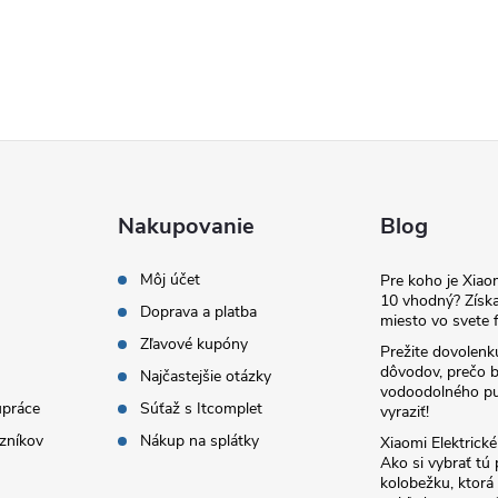
Nakupovanie
Blog
Môj účet
Pre koho je Xia
10 vhodný? Získa
Doprava a platba
miesto vo svete f
Zľavové kupóny
Prežite dovolenk
dôvodov, prečo 
Najčastejšie otázky
vodoodolného pu
upráce
Súťaž s Itcomplet
vyraziť!
zníkov
Nákup na splátky
Xiaomi Elektrick
Ako si vybrať tú
kolobežku, ktor