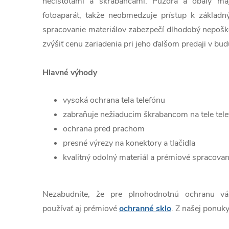
nečistotami a škrabancami. Púzdra a obaly ma
fotoaparát, takže neobmedzuje prístup k základn
spracovanie materiálov zabezpečí dlhodobý nepošk
zvýšiť cenu zariadenia pri jeho ďalšom predaji v bud
Hlavné výhody
vysoká ochrana tela telefónu
zabraňuje nežiaducim škrabancom na tele tel
ochrana pred prachom
presné výrezy na konektory a tlačidla
kvalitný odolný materiál a prémiové spracovan
Nezabudnite, že pre plnohodnotnú ochranu v
používať aj prémiové
ochranné sklo
. Z našej ponuky