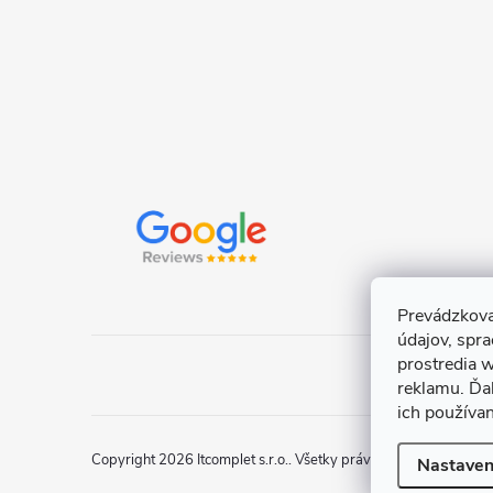
e
Prevádzkova
údajov, spr
prostredia w
reklamu. Ďa
ich používa
Copyright 2026
Itcomplet s.r.o.
. Všetky práva vyhradené.
Uprav
Nastaven