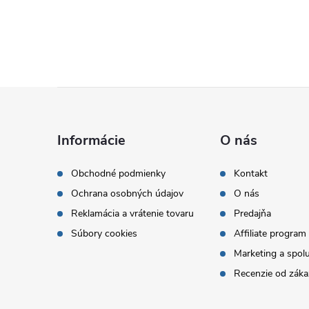
Z
á
Informácie
O nás
p
Obchodné podmienky
Kontakt
Ochrana osobných údajov
O nás
ä
Reklamácia a vrátenie tovaru
Predajňa
t
Súbory cookies
Affiliate program
Marketing a spol
i
Recenzie od záka