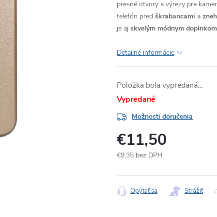
presné otvory a výrezy pre kameru
telefón pred
škrabancami
a
zne
je aj
skvelým módnym doplnkom
Detailné informácie
Položka bola vypredaná…
Vypredané
Možnosti doručenia
€11,50
€9,35 bez DPH
Jednotková
cena:
Opýtať sa
Strážiť