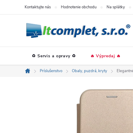
Prejsť
Kontaktujte nás
Hodnotenie obchodu
Na splátky
na
obsah
♻️ Servis a opravy ♻️
🔥 Výpredaj 🔥
Príslušenstvo
Obaly, puzdrá, kryty
Elegantné
Domov