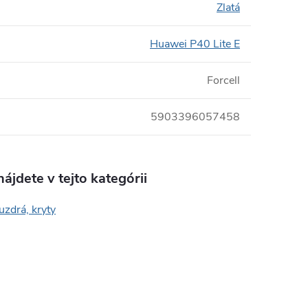
Zlatá
Huawei P40 Lite E
Forcell
5903396057458
ájdete v tejto kategórii
uzdrá, kryty