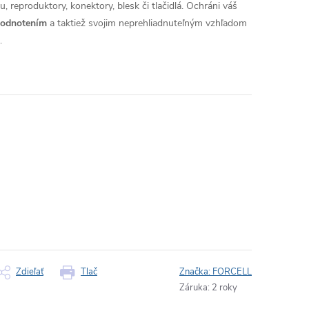
, reproduktory, konektory, blesk či tlačidlá. Ochráni váš
hodnotením
a taktiež svojim neprehliadnuteľným vzhľadom
.
Zdieľať
Tlač
Značka:
FORCELL
Záruka
:
2 roky