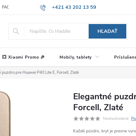
+421 43 202 13 59
FAQ
Blog
HĽADAŤ
💥 Xiaomi Promo 🎉
Mobily, tablety
Príslušen
 puzdro pre Huawei P40 Lite E, Forcell, Zlaté
Elegantné puzdr
Forcell, Zlaté
Neohodnotené
Po
Každé púzdro, kryt je presne vy