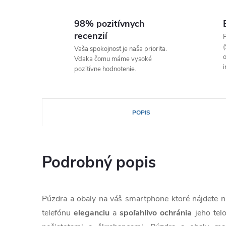
98% pozitívnych
recenzií
P
(
Vaša spokojnosť je naša priorita.
o
Vďaka čomu máme vysoké
i
pozitívne hodnotenie.
POPIS
Podrobný popis
Púzdra a obaly na váš smartphone ktoré nájdete
telefónu
eleganciu
a
spoľahlivo
ochránia
jeho tel