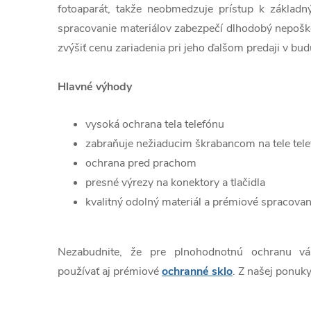
fotoaparát, takže neobmedzuje prístup k základn
spracovanie materiálov zabezpečí dlhodobý nepošk
zvýšiť cenu zariadenia pri jeho ďalšom predaji v bud
Hlavné výhody
vysoká ochrana tela telefónu
zabraňuje nežiaducim škrabancom na tele tel
ochrana pred prachom
presné výrezy na konektory a tlačidla
kvalitný odolný materiál a prémiové spracovan
Nezabudnite, že pre plnohodnotnú ochranu v
používať aj prémiové
ochranné sklo
. Z našej ponuky