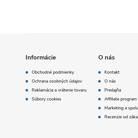
Z
á
Informácie
O nás
p
Obchodné podmienky
Kontakt
Ochrana osobných údajov
O nás
ä
Reklamácia a vrátenie tovaru
Predajňa
t
Súbory cookies
Affiliate program
Marketing a spol
i
Recenzie od záka
e