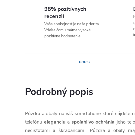
98% pozitívnych
recenzií
P
(
Vaša spokojnosť je naša priorita.
o
Vďaka čomu máme vysoké
i
pozitívne hodnotenie.
POPIS
Podrobný popis
Púzdra a obaly na váš smartphone ktoré nájdete
telefónu
eleganciu
a
spoľahlivo
ochránia
jeho tel
nečistotami a škrabancami. Púzdra a obaly ma