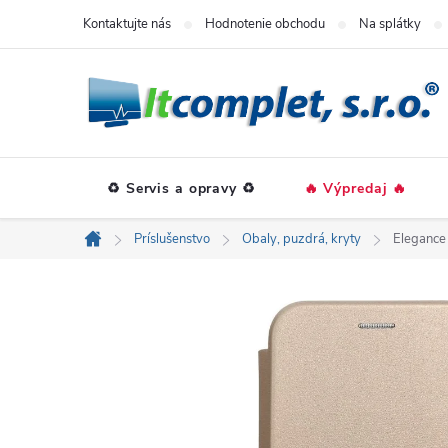
Prejsť
Kontaktujte nás
Hodnotenie obchodu
Na splátky
na
obsah
♻️ Servis a opravy ♻️
🔥 Výpredaj 🔥
Príslušenstvo
Obaly, puzdrá, kryty
Elegance 
Domov