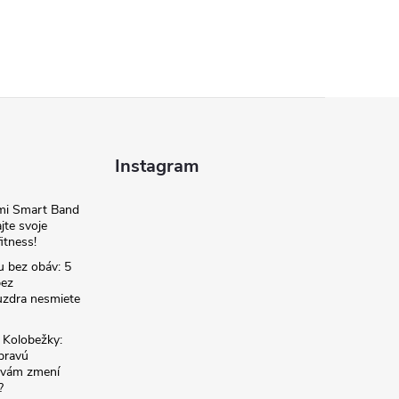
Instagram
omi Smart Band
jte svoje
itness!
u bez obáv: 5
bez
zdra nesmiete
é Kolobežky:
 pravú
á vám zmení
?