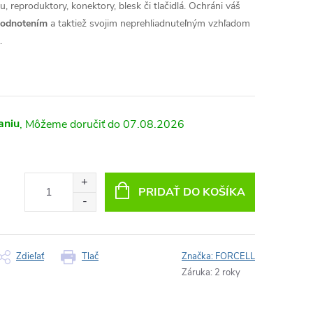
, reproduktory, konektory, blesk či tlačidlá. Ochráni váš
hodnotením
a taktiež svojim neprehliadnuteľným vzhľadom
.
aniu
07.08.2026
PRIDAŤ DO KOŠÍKA
Zdieľať
Tlač
Značka:
FORCELL
Záruka
:
2 roky