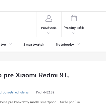
NÁKUPNÝ
KOŠÍK
Prázdny košík
Prihlásenie
stvo
Smartwatch
Notebooky
Počítač
o pre Xiaomi Redmi 9T,
drobnosti hodnotenia
Kód:
442152
robené pre
konkrétny model
smartphonu, takže ponúka