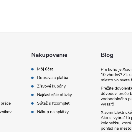
Nakupovanie
Blog
Môj účet
Pre koho je Xia
10 vhodný? Získa
Doprava a platba
miesto vo svete f
Zľavové kupóny
Prežite dovolenk
dôvodov, prečo 
Najčastejšie otázky
vodoodolného pu
upráce
Súťaž s Itcomplet
vyraziť!
zníkov
Nákup na splátky
Xiaomi Elektrick
Ako si vybrať tú
kolobežku, ktor
pohľad na mesto