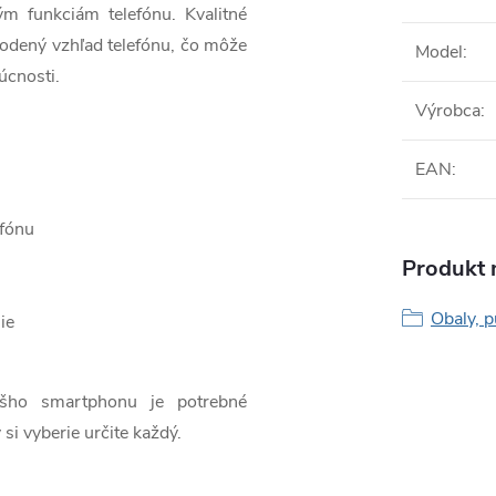
ým funkciám telefónu. Kvalitné
odený vzhľad telefónu, čo môže
Model
:
úcnosti.
Výrobca
:
EAN
:
efónu
Produkt n
Obaly, p
ie
ášho smartphonu je potrebné
 si vyberie určite každý.