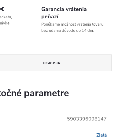
9€
Garancia vrátenia
peňazí
acketu,
návke
Ponúkame možnosť vrátenia tovaru
bez udania dôvodu do 14 dní.
DISKUSIA
očné parametre
5903396098147
Zlatá