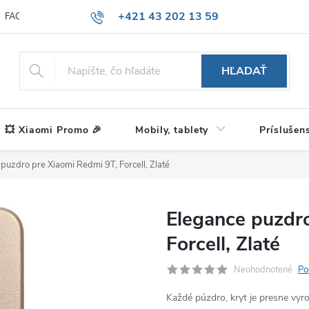
+421 43 202 13 59
FAQ
Blog
HĽADAŤ
💥 Xiaomi Promo 🎉
Mobily, tablety
Príslušen
puzdro pre Xiaomi Redmi 9T, Forcell, Zlaté
Elegance puzdr
Forcell, Zlaté
Neohodnotené
Po
Každé púzdro, kryt je presne vy