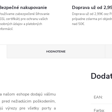
Bezpečné nakupovanie
Doprava už od 2,9
oužívame zabezpečené šifrovanie
Doprava už od 2,99€ cez P
SSL certifikát) pre ochranu vašich
prípadne zdarma pri objed
sobných údajov a platobných
nad 50€.
nformácií.
HODNOTENIE
Dodat
 na našom eshope dodajú vášmu
EAN
:
o pred nežiadúcim poškodením,
jú výrezy pre všetky porty a
Farba
: