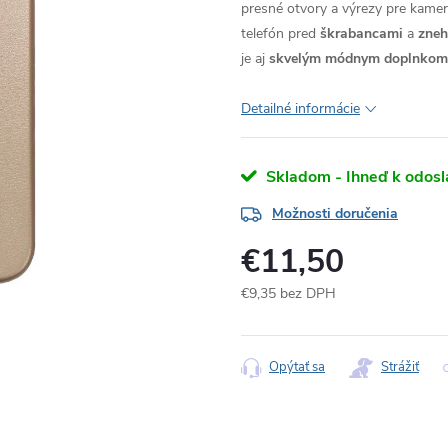
presné otvory a výrezy pre kameru
telefón pred
škrabancami
a
zne
je aj
skvelým módnym doplnkom
Detailné informácie
Skladom - Ihneď k odosl
Možnosti doručenia
€11,50
€9,35 bez DPH
Jednotková
cena:
Opýtať sa
Strážiť