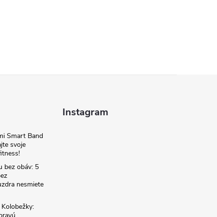
Instagram
omi Smart Band
jte svoje
itness!
u bez obáv: 5
bez
zdra nesmiete
é Kolobežky:
 pravú