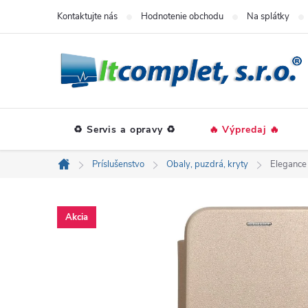
Prejsť
Kontaktujte nás
Hodnotenie obchodu
Na splátky
na
obsah
♻️ Servis a opravy ♻️
🔥 Výpredaj 🔥
Príslušenstvo
Obaly, puzdrá, kryty
Elegance
Domov
Akcia