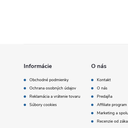
Z
á
Informácie
O nás
p
Obchodné podmienky
Kontakt
Ochrana osobných údajov
O nás
ä
Reklamácia a vrátenie tovaru
Predajňa
t
Súbory cookies
Affiliate program
Marketing a spol
i
Recenzie od záka