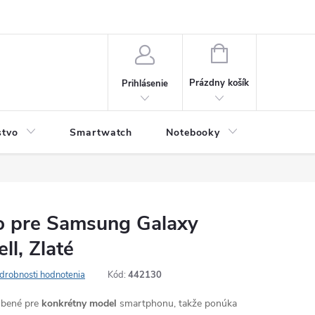
NÁKUPNÝ
KOŠÍK
Prázdny košík
Prihlásenie
stvo
Smartwatch
Notebooky
Počítač
o pre Samsung Galaxy
ll, Zlaté
drobnosti hodnotenia
Kód:
442130
robené pre
konkrétny model
smartphonu, takže ponúka