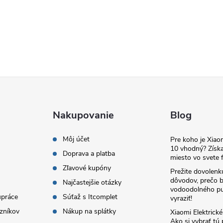
Nakupovanie
Blog
Môj účet
Pre koho je Xia
10 vhodný? Získa
Doprava a platba
miesto vo svete f
Zľavové kupóny
Prežite dovolenk
dôvodov, prečo 
Najčastejšie otázky
vodoodolného pu
upráce
Súťaž s Itcomplet
vyraziť!
zníkov
Nákup na splátky
Xiaomi Elektrick
Ako si vybrať tú