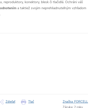
, reproduktory, konektory, blesk či tlačidlá. Ochráni váš
hodnotením
a taktiež svojim neprehliadnuteľným vzhľadom
.
Zdieľať
Tlač
Značka:
FORCELL
Záruka
:
2 roky