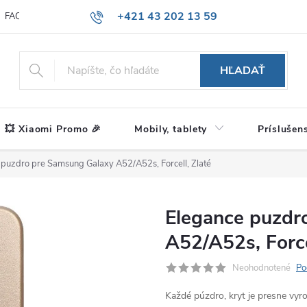
+421 43 202 13 59
FAQ
Blog
HĽADAŤ
💥 Xiaomi Promo 🎉
Mobily, tablety
Príslušen
 puzdro pre Samsung Galaxy A52/A52s, Forcell, Zlaté
Elegance puzdr
A52/A52s, Force
Neohodnotené
Po
Každé púzdro, kryt je presne vy