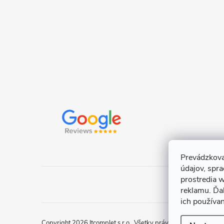
e
Prevádzkova
údajov, spr
prostredia w
reklamu. Ďa
ich používa
Copyright 2026
Itcomplet s.r.o.
. Všetky práva vyhradené.
Uprav