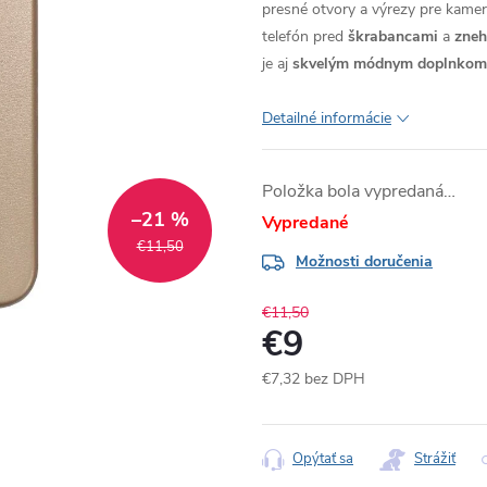
presné otvory a výrezy pre kameru
telefón pred
škrabancami
a
zne
je aj
skvelým módnym doplnkom
Detailné informácie
Položka bola vypredaná…
–21 %
Vypredané
€11,50
Možnosti doručenia
€11,50
€9
€7,32 bez DPH
Jednotková
cena:
Opýtať sa
Strážiť