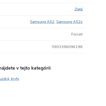
Zlatá
Samsung A52
,
Samsung A52s
Forcell
5903396096198
ájdete v tejto kategórii
uzdrá, kryty