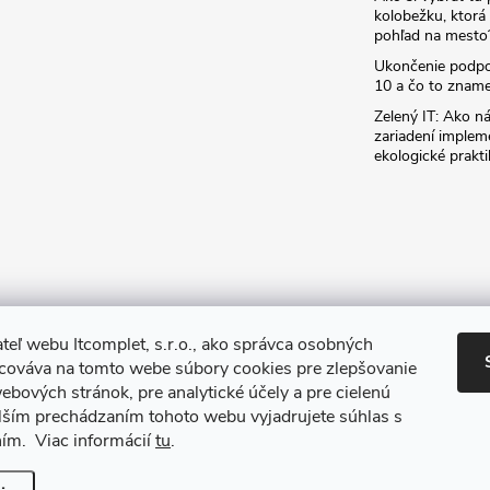
kolobežku, ktor
pohľad na mesto
Ukončenie podp
10 a čo to zname
Zelený IT: Ako ná
zariadení implem
ekologické prakti
teľ webu Itcomplet, s.r.o., ako správca osobných
acováva na tomto webe súbory cookies pre zlepšovanie
ebových stránok, pre analytické účely a pre cielenú
lším prechádzaním tohoto webu vyjadrujete súhlas s
ním. Viac informácií
tu
.
iť nastavenie cookies