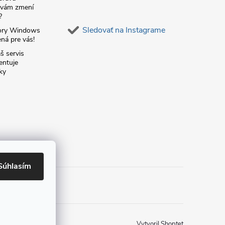
á vám zmení
?
Sledovať na Instagrame
ory Windows
ná pre vás!
š servis
entuje
ky
Súhlasím
Vytvoril Shoptet