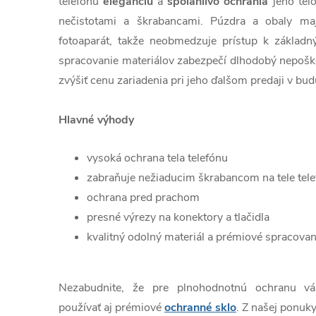
telefónu
eleganciu
a
spoľahlivo
ochránia
jeho tel
nečistotami a škrabancami. Púzdra a obaly ma
fotoaparát, takže neobmedzuje prístup k základn
spracovanie materiálov zabezpečí dlhodobý nepošk
zvýšiť cenu zariadenia pri jeho ďalšom predaji v bud
Hlavné výhody
vysoká ochrana tela telefónu
zabraňuje nežiaducim škrabancom na tele tel
ochrana pred prachom
presné výrezy na konektory a tlačidla
kvalitný odolný materiál a prémiové spracovan
Nezabudnite, že pre plnohodnotnú ochranu v
používať aj prémiové
ochranné sklo
. Z našej ponuky