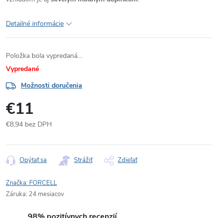
Detailné informácie
Položka bola vypredaná…
Vypredané
Možnosti doručenia
€11
€8,94 bez DPH
Jednotková
cena:
Opýtať sa
Strážiť
Zdieľať
Značka:
FORCELL
Záruka
:
24 mesiacov
98% pozitívnych recenzií