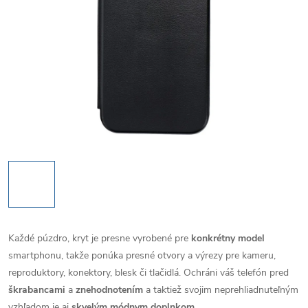
Každé púzdro, kryt je presne vyrobené pre
konkrétny model
smartphonu, takže ponúka presné otvory a výrezy pre kameru,
reproduktory, konektory, blesk či tlačidlá. Ochráni váš telefón pred
škrabancami
a
znehodnotením
a taktiež svojim neprehliadnuteľným
vzhľadom je aj
skvelým módnym doplnkom
.