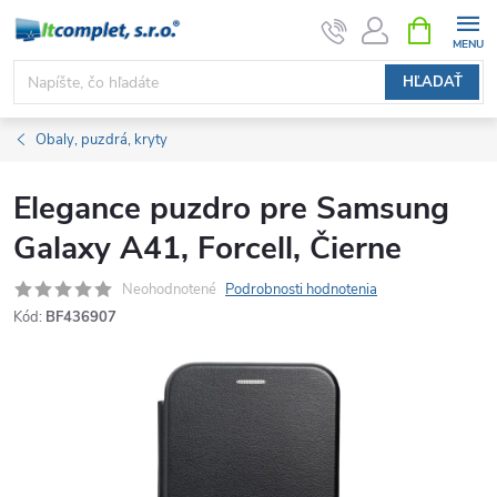
Prejsť
NÁKUPN
KOŠÍK
na
obsah
HĽADAŤ
Obaly, puzdrá, kryty
Elegance puzdro pre Samsung
Galaxy A41, Forcell, Čierne
Neohodnotené
Podrobnosti hodnotenia
Kód:
BF436907