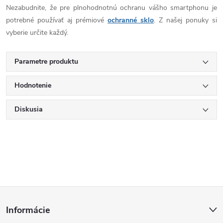
Nezabudnite, že pre plnohodnotnú ochranu vášho smartphonu je
potrebné používať aj prémiové
ochranné sklo
. Z našej ponuky si
vyberie určite každý.
Parametre produktu
Hodnotenie
Diskusia
Z
Informácie
á