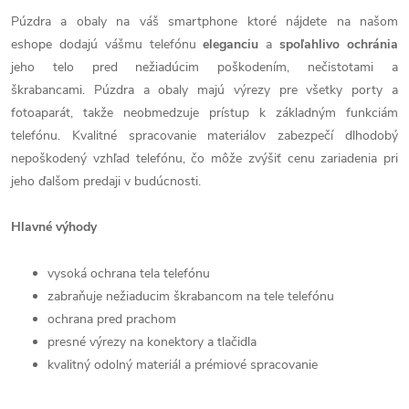
Púzdra a obaly na váš smartphone ktoré nájdete na našom
eshope dodajú vášmu telefónu
eleganciu
a
spoľahlivo
ochránia
jeho telo pred nežiadúcim poškodením, nečistotami a
škrabancami. Púzdra a obaly majú výrezy pre všetky porty a
fotoaparát, takže neobmedzuje prístup k základným funkciám
telefónu. Kvalitné spracovanie materiálov zabezpečí dlhodobý
nepoškodený vzhľad telefónu, čo môže zvýšiť cenu zariadenia pri
jeho ďalšom predaji v budúcnosti.
Hlavné výhody
vysoká ochrana tela telefónu
zabraňuje nežiaducim škrabancom na tele telefónu
ochrana pred prachom
presné výrezy na konektory a tlačidla
kvalitný odolný materiál a prémiové spracovanie