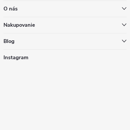
O nás
p
ä
Nakupovanie
t
Blog
i
Instagram
e