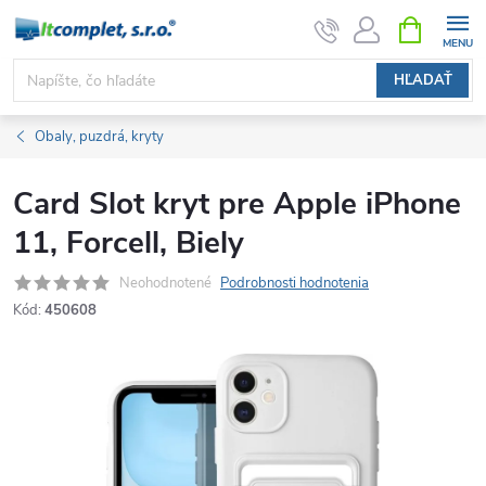
Prejsť
NÁKUPN
KOŠÍK
na
obsah
HĽADAŤ
Obaly, puzdrá, kryty
Card Slot kryt pre Apple iPhone
11, Forcell, Biely
Neohodnotené
Podrobnosti hodnotenia
Kód:
450608