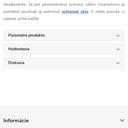
Nezabudnite, že pre plnohodnotnú ochranu vášho smartphonu je
potrebné používať aj prémiové
ochranné sklo
. Z našej ponuky si
vyberie určite každý.
Parametre produktu
Hodnotenie
Diskusia
Z
Informácie
á