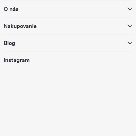
O nás
p
ä
Nakupovanie
t
Blog
i
Instagram
e