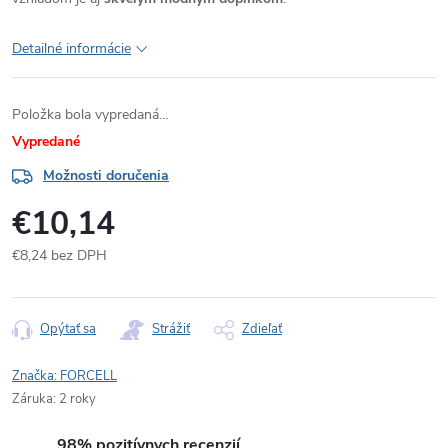
Detailné informácie
Položka bola vypredaná…
Vypredané
Možnosti doručenia
€10,14
€8,24 bez DPH
Jednotková
cena:
Opýtať sa
Strážiť
Zdieľať
Značka:
FORCELL
Záruka
:
2 roky
98% pozitívnych recenzií