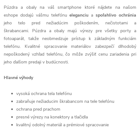
Púzdra a obaly na váš smartphone ktoré nájdete na našom
eshope dodajú vášmu telefónu
eleganciu
a
spoľahlivo
ochránia
jeho telo pred nežiadúcim poškodením, nečistotami a
škrabancami. Púzdra a obaly majú výrezy pre všetky porty a
fotoaparát, takže neobmedzuje prístup k základným funkciám
telefónu. Kvalitné spracovanie materiálov zabezpečí dlhodobý
nepoškodený vzhľad telefónu, čo môže zvýšiť cenu zariadenia pri
jeho ďalšom predaji v budúcnosti.
Hlavné výhody
vysoká ochrana tela telefónu
zabraňuje nežiaducim škrabancom na tele telefónu
ochrana pred prachom
presné výrezy na konektory a tlačidla
kvalitný odolný materiál a prémiové spracovanie