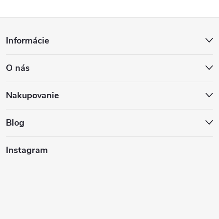
Z
Informácie
á
O nás
p
ä
Nakupovanie
t
Blog
i
Instagram
e