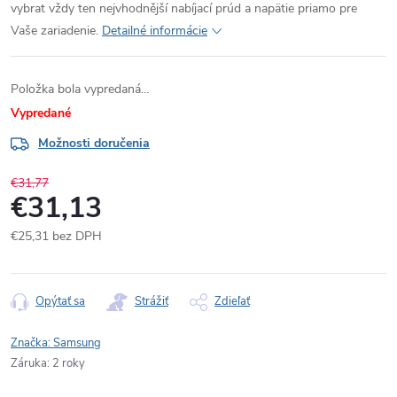
vybrat vždy ten nejvhodnější nabíjací prúd a napätie priamo pre
Vaše zariadenie.
Detailné informácie
Položka bola vypredaná…
Vypredané
Možnosti doručenia
€31,77
€31,13
€25,31 bez DPH
Jednotková
cena:
Opýtať sa
Strážiť
Zdieľať
Značka:
Samsung
Záruka
:
2 roky