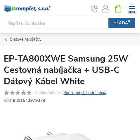
Prejsť
NÁKUPN
KOŠÍK
na
obsah
HĽADAŤ
Sieťové nabíjačky
EP-TA800XWE Samsung 25W
Cestovná nabíjačka + USB-C
Dátový Kábel White
Neohodnotené
Podrobnosti hodnotenia
Kód:
8801643979379