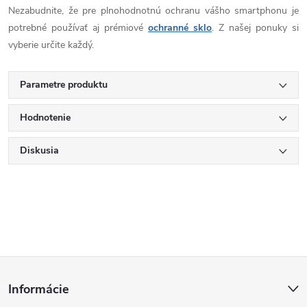
Nezabudnite, že pre plnohodnotnú ochranu vášho smartphonu je
potrebné používať aj prémiové
ochranné sklo
. Z našej ponuky si
vyberie určite každý.
Parametre produktu
Hodnotenie
Diskusia
Z
Informácie
á