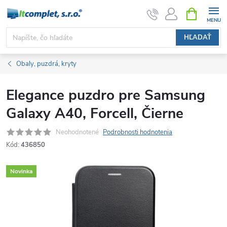
Prejsť
NÁKUPN
KOŠÍK
na
obsah
HĽADAŤ
Obaly, puzdrá, kryty
Elegance puzdro pre Samsung
Galaxy A40, Forcell, Čierne
Neohodnotené
Podrobnosti hodnotenia
Kód:
436850
Novinka