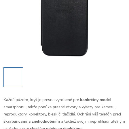
Každé púzdro, kryt je presne vyrobené pre
konkrétny model
smartphonu, takže ponúka presné otvory a výrezy pre kameru,
reproduktory, konektory, blesk či tlačidlá. Ochráni váš telefón pred
škrabancami
a
znehodnotením
a taktiež svojim neprehliadnuteľným
vzhľadom je aj
skvelým módnym doplnkom
.