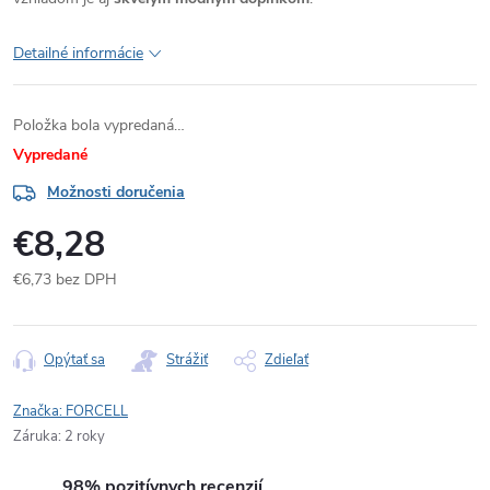
Detailné informácie
Položka bola vypredaná…
Vypredané
Možnosti doručenia
€8,28
€6,73 bez DPH
Jednotková
cena:
Opýtať sa
Strážiť
Zdieľať
Značka:
FORCELL
Záruka
:
2 roky
98% pozitívnych recenzií