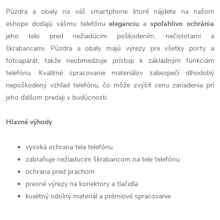
Púzdra a obaly na váš smartphone ktoré nájdete na našom
eshope dodajú vášmu telefónu
eleganciu
a
spoľahlivo
ochránia
jeho telo pred nežiadúcim poškodením, nečistotami a
škrabancami. Púzdra a obaly majú výrezy pre všetky porty a
fotoaparát, takže neobmedzuje prístup k základným funkciám
telefónu. Kvalitné spracovanie materiálov zabezpečí dlhodobý
nepoškodený vzhľad telefónu, čo môže zvýšiť cenu zariadenia pri
jeho ďalšom predaji v budúcnosti.
Hlavné výhody
vysoká ochrana tela telefónu
zabraňuje nežiaducim škrabancom na tele telefónu
ochrana pred prachom
presné výrezy na konektory a tlačidla
kvalitný odolný materiál a prémiové spracovanie