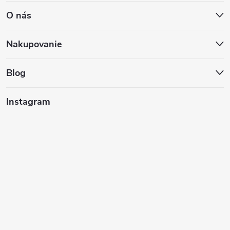
O nás
p
ä
Nakupovanie
t
Blog
i
Instagram
e