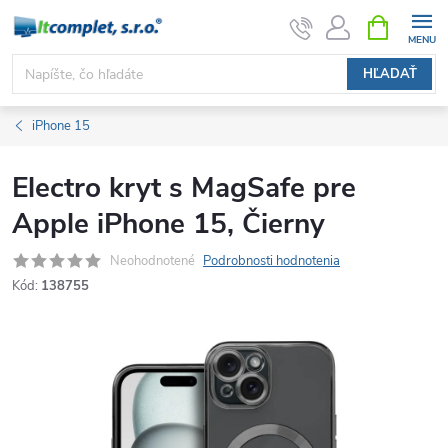
Prejsť
NÁKUPN
KOŠÍK
na
obsah
HĽADAŤ
iPhone 15
Electro kryt s MagSafe pre
Apple iPhone 15, Čierny
Neohodnotené
Podrobnosti hodnotenia
Kód:
138755