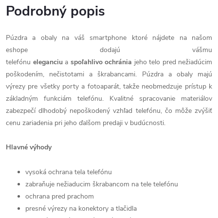
Podrobný popis
Púzdra a obaly na váš smartphone ktoré nájdete na našom
eshope dodajú vášmu
telefónu
eleganciu
a
spoľahlivo
ochránia
jeho telo pred nežiadúcim
poškodením, nečistotami a škrabancami. Púzdra a obaly majú
výrezy pre všetky porty a fotoaparát, takže neobmedzuje prístup k
základným funkciám telefónu. Kvalitné spracovanie materiálov
zabezpečí dlhodobý nepoškodený vzhľad telefónu, čo môže zvýšiť
cenu zariadenia pri jeho ďalšom predaji v budúcnosti.
Hlavné výhody
vysoká ochrana tela telefónu
zabraňuje nežiaducim škrabancom na tele telefónu
ochrana pred prachom
presné výrezy na konektory a tlačidla