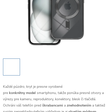
Každé púzdro, kryt je presne vyrobené
pre
konkrétny model
smartphonu, takže ponúka presné otvory a
výrezy pre kameru, reproduktory, konektory, blesk či tlačidlá.
Ochráni váš telefón pred
škrabancami
a
znehodnotením
a taktiež
svojim neprehliadnuteľným vzhľadom je aj
skvelým módnym