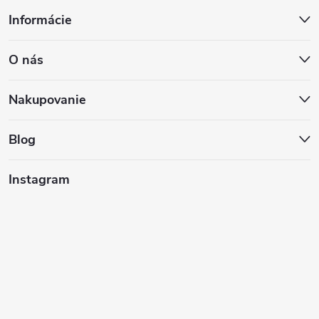
Z
Informácie
á
O nás
p
ä
Nakupovanie
t
Blog
i
Instagram
e