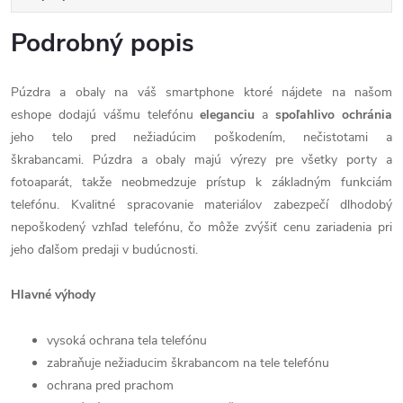
Podrobný popis
Púzdra a obaly na váš smartphone ktoré nájdete na našom
eshope dodajú vášmu telefónu
eleganciu
a
spoľahlivo
ochránia
jeho telo pred nežiadúcim poškodením, nečistotami a
škrabancami. Púzdra a obaly majú výrezy pre všetky porty a
fotoaparát, takže neobmedzuje prístup k základným funkciám
telefónu. Kvalitné spracovanie materiálov zabezpečí dlhodobý
nepoškodený vzhľad telefónu, čo môže zvýšiť cenu zariadenia pri
jeho ďalšom predaji v budúcnosti.
Hlavné výhody
vysoká ochrana tela telefónu
zabraňuje nežiaducim škrabancom na tele telefónu
ochrana pred prachom