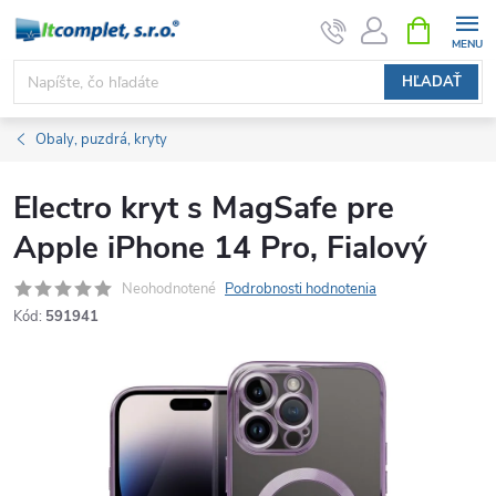
Prejsť
NÁKUPN
KOŠÍK
na
obsah
HĽADAŤ
Obaly, puzdrá, kryty
Electro kryt s MagSafe pre
Apple iPhone 14 Pro, Fialový
Neohodnotené
Podrobnosti hodnotenia
Kód:
591941