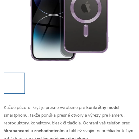
Každé púzdro, kryt je presne vyrobené pre
konkrétny model
smartphonu, takže ponúka presné otvory a výrezy pre kameru,
reproduktory, konektory, blesk či tlačidlá. Ochráni váš telefón pred
škrabancami
a
znehodnotením
a taktiež svojim neprehliadnuteľným
vzhľadom je aj
skvelým módnym doplnkom
.