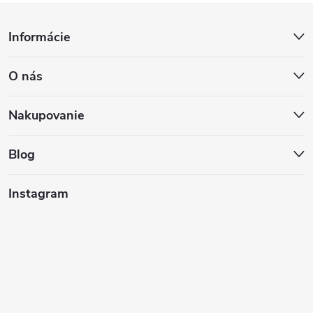
Z
Informácie
á
O nás
p
ä
Nakupovanie
t
Blog
i
Instagram
e