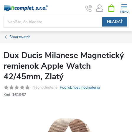
Prejsť
NÁKUPN
KOŠÍK
na
obsah
HĽADAŤ
Smartwatch
Dux Ducis Milanese Magnetický
remienok Apple Watch
42/45mm, Zlatý
Neohodnotené
Podrobnosti hodnotenia
Kód:
161967