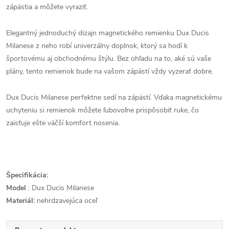
zápästia a môžete vyraziť.
Elegantný jednoduchý dizajn magnetického remienku Dux Ducis
Milanese z neho robí univerzálny doplnok, ktorý sa hodí k
športovému aj obchodnému štýlu. Bez ohľadu na to, aké sú vaše
plány, tento remienok bude na vašom zápästí vždy vyzerať dobre.
Dux Ducis Milanese perfektne sedí na zápästí. Vďaka magnetickému
uchyteniu si remienok môžete ľubovoľne prispôsobiť ruke, čo
zaisťuje ešte väčší komfort nosenia.
Špecifikácia:
Model
: Dux Ducis Milanese
Materiál:
nehrdzavejúca oceľ