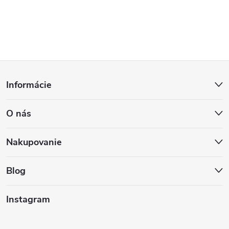
Z
Informácie
á
O nás
p
ä
Nakupovanie
t
Blog
i
Instagram
e