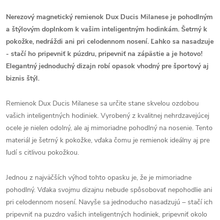
Nerezový magnetický remienok Dux Ducis Milanese je pohodlným
a štýlovým doplnkom k vašim inteligentným hodinkám. Šetrný k
pokožke, nedráždi ani pri celodennom nosení. Ľahko sa nasadzuje
- stačí ho pripevniť k púzdru, pripevniť na zápästie a je hotovo!
Elegantný jednoduchý dizajn robí opasok vhodný pre športový aj
biznis štýl.
Remienok Dux Ducis Milanese sa určite stane skvelou ozdobou
vašich inteligentných hodiniek. Vyrobený z kvalitnej nehrdzavejúcej
ocele je nielen odolný, ale aj mimoriadne pohodlný na nosenie. Tento
materiál je šetrný k pokožke, vďaka čomu je remienok ideálny aj pre
ľudí s citlivou pokožkou.
Jednou z najväčších výhod tohto opasku je, že je mimoriadne
pohodlný. Vďaka svojmu dizajnu nebude spôsobovať nepohodlie ani
pri celodennom nosení. Navyše sa jednoducho nasadzujú – stačí ich
pripevniť na puzdro vašich inteligentných hodiniek, pripevniť okolo