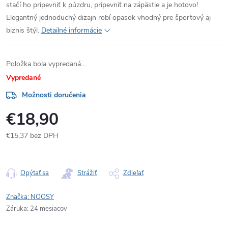
stačí ho pripevniť k púzdru, pripevniť na zápästie a je hotovo!
Elegantný jednoduchý dizajn robí opasok vhodný pre športový aj
biznis štýl.
Detailné informácie
Položka bola vypredaná…
Vypredané
Možnosti doručenia
€18,90
€15,37 bez DPH
Jednotková
cena:
Opýtať sa
Strážiť
Zdieľať
Značka:
NOOSY
Záruka
:
24 mesiacov