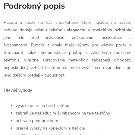
Podrobný popis
Púzdra a obaly na váš smartphone ktoré nájdete na našom
eshope dodajú vášmu telefónu
eleganciu
a
spoľahlivo
ochránia
jeho telo pred nežiadúcim poškodením, nečistotami a
škrabancami. Púzdra a obaly majú výrezy pre všetky porty a
fotoaparát, takže neobmedzuje prístup k základným funkciám
telefónu. Kvalitné spracovanie materiálov zabezpečí dlhodobý
nepoškodený vzhľad telefónu, čo môže zvýšiť cenu zariadenia pri
jeho ďalšom predaji v budúcnosti.
Hlavné výhody
vysoká ochrana tela telefónu
zabraňuje nežiaducim škrabancom na tele telefónu
ochrana pred prachom
presné výrezy na konektory a tlačidla