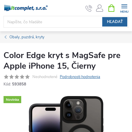
Prejsť
NÁKUPN
KOŠÍK
na
obsah
HĽADAŤ
Obaly, puzdrá, kryty
Color Edge kryt s MagSafe pre
Apple iPhone 15, Čierny
Neohodnotené
Podrobnosti hodnotenia
Kód:
593858
Novinka