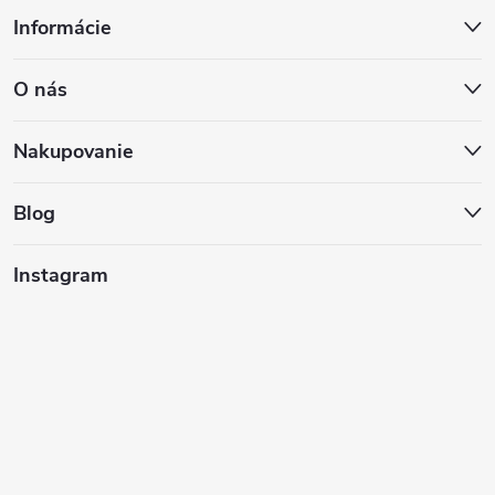
Z
Informácie
á
O nás
p
ä
Nakupovanie
t
Blog
i
Instagram
e