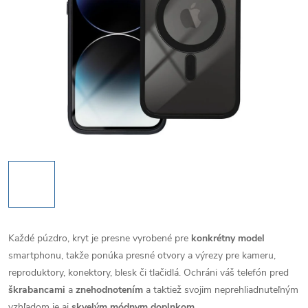
Každé púzdro, kryt je presne vyrobené pre
konkrétny model
smartphonu, takže ponúka presné otvory a výrezy pre kameru,
reproduktory, konektory, blesk či tlačidlá. Ochráni váš telefón pred
škrabancami
a
znehodnotením
a taktiež svojim neprehliadnuteľným
vzhľadom je aj
skvelým módnym doplnkom
.