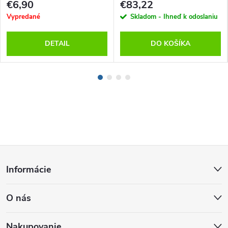
€6,90
€83,22
Vypredané
Skladom - Ihneď k odoslaniu
DETAIL
DO KOŠÍKA
Z
Informácie
á
O nás
p
Nakupovanie