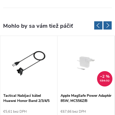
–2 %
€84,92
Tactical Nabíjací kábel
Apple MagSafe Power Adaptér
Huawei Honor Band 2/3/4/5
85W, MC556Z/B
€5,61 bez DPH
€67,66 bez DPH