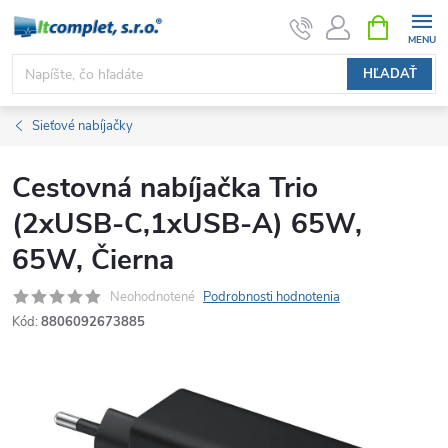
Prejsť
NÁKUPN
KOŠÍK
na
obsah
HĽADAŤ
Sieťové nabíjačky
Cestovná nabíjačka Trio
(2xUSB-C,1xUSB-A) 65W,
65W, Čierna
Neohodnotené
Podrobnosti hodnotenia
Kód:
8806092673885