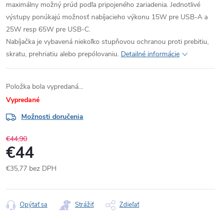
maximálny možný prúd podľa pripojeného zariadenia.
Jednotlivé
výstupy ponúkajú možnosť nabíjacieho výkonu 15W pre USB-A a
25W resp 65W pre USB-C.
Nabíjačka je vybavená niekoľko stupňovou ochranou proti prebitiu,
skratu, prehriatiu alebo prepólovaniu.
Detailné informácie
Položka bola vypredaná…
Vypredané
Možnosti doručenia
€44,90
€44
€35,77 bez DPH
Jednotková
cena:
Opýtať sa
Strážiť
Zdieľať