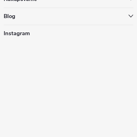
ä
t
Blog
i
Instagram
e