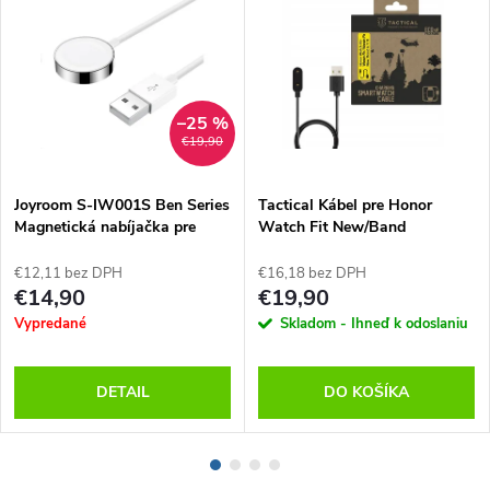
–25 %
€19,90
Joyroom S-IW001S Ben Series
Tactical Kábel pre Honor
Magnetická nabíjačka pre
Watch Fit New/Band
Apple Watch
6/7/8/9/10, Čierny
€12,11 bez DPH
€16,18 bez DPH
€14,90
€19,90
Vypredané
Skladom - Ihneď k odoslaniu
DETAIL
DO KOŠÍKA